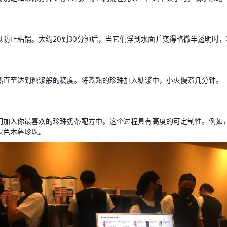
以防止粘锅。大约20到30分钟后，当它们浮到水面并变得略微半透明时
热直至达到糖浆般的稠度。将煮熟的珍珠加入糖浆中，小火慢煮几分钟。
们加入你最喜欢的珍珠奶茶配方中。这个过程具有高度的可定制性。例如
绿色木薯珍珠。