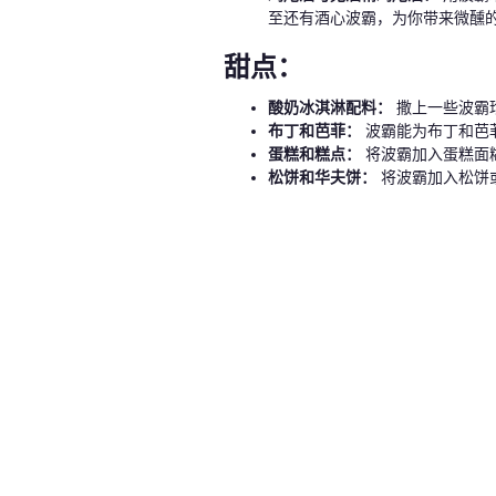
至还有酒心波霸，为你带来微醺
甜点：
酸奶冰淇淋配料：
撒上一些波霸
布丁和芭菲：
波霸能为布丁和芭
蛋糕和糕点：
将波霸加入蛋糕面
松饼和华夫饼：
将波霸加入松饼