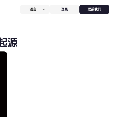
语言
登录
联系我们
营提效方案
厅
POS系统
起源
 POS
硬件全免，价值
$826
客换机零成本，AI POS+接单设备
免，管好全店、无合约。
能硬件方案
助点餐机
Kiosk
助点餐Kiosk，
限时5折
客自助下单支付，人工最高省
0%，新客立享5折。