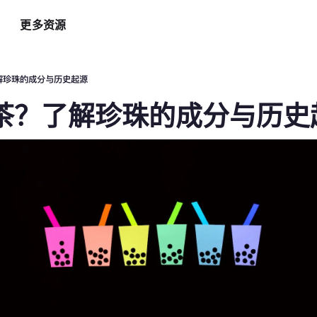
更多资源
智能硬件方案
AI 营销助手
最新
运
解珍珠的成分与历史起源
自助点餐机
AI 广告投放
餐
茶？了解珍珠的成分与历史
AI
手持POS
AI 社媒营销
新
平板点餐
AI 创意素材
全
o商家App
扫码点餐
AI 评价洞察
智
取餐叫号屏
三方整合方案
自
厨房显示系统
外卖平台整合
自
顾
增加客流方案
解锁更多资金
3
会员系统
资金周转
短信营销
促销引擎