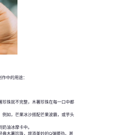
创作中的用途：
薯珍珠就不完整，木薯珍珠在每一口中都
，例如，芒果冰沙搭配芒果波霸，或芋头
到奶油冰摩卡中。
经典木薯珍珠，增添美妙的Q弹嚼劲。甚