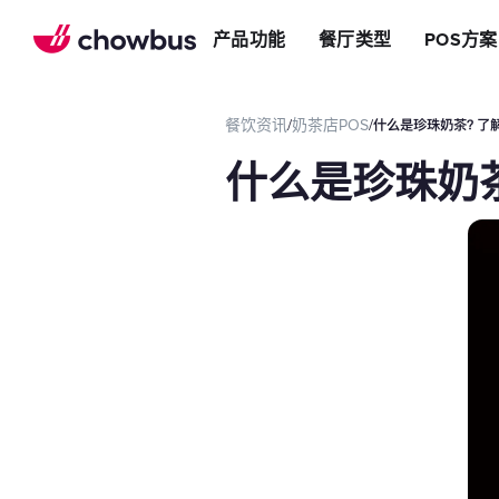
推荐餐厅
店
提升效率
产品功能
餐厅类型
POS方案
长期推荐，轻松赚钱
店&面包店
增加收入
朋友圈
减少成本
运营提效方案
餐饮资讯
/
奶茶店POS
/
什么是珍珠奶茶？了
切换到Chowbus
POS系统
什么是珍珠奶
等位系统
预约
Chowbus G
评价管理
多店管理
线上引流方案
在线点餐
餐厅网站
品牌App