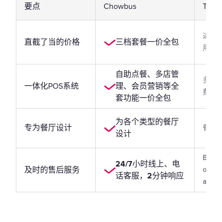
要点
Chowbus
Toast
进阶
直截了当的价格
三档套餐一价全包
用
自助点餐、多店管
多个
一体化POS系统
理、会员营销等全
费
套功能一价全包
为各个类型的餐厅
专为餐厅设计
餐厅 
设计
Book 
24/7小时线上、电
及时的售后服务
online
话客服，2分钟响应
assist