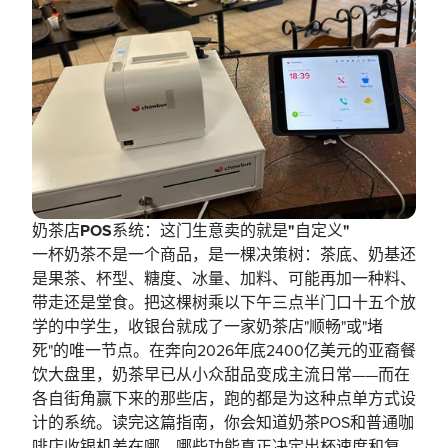
奶茶店POS系统：这门生意卖的就是"自定义"
一杯奶茶不是一个商品，是一棵决策树：茶底、奶基还
是果茶、杯型、糖度、冰量、加料、可能再加一种料、
带走还是堂食。把这棵树乘以下午三点半门口十五个放
学的中学生，收银台就成了一家奶茶店"顺畅"或"堵
死"的唯一节点。在奔向2026年底2400亿美元的亚裔餐
饮大盘里，奶茶早已从小众甜品变成主流日常——而在
各自街角赢下来的那些店，跑的都是为这种点单方式设
计的系统。读完这篇指南，你会知道奶茶POS和普通咖
啡店收银机差在哪、哪些功能真正决定出杯速度和复