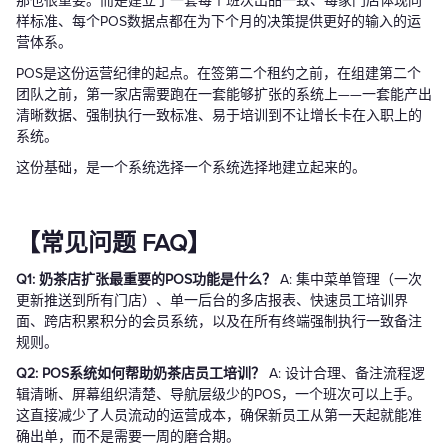
那也很重要。而是建立了一套每个班次出品一致、每家门店体现同
样标准、每个POS数据点都在为下个月的决策提供更好的输入的运
营体系。
POS是这份运营纪律的起点。在签第二个租约之前，在组建第二个
团队之前，第一家店需要跑在一套能够扩张的系统上——一套能产出
清晰数据、强制执行一致标准、易于培训到不让增长卡在入职上的
系统。
这份基础，是一个系统选择一个系统选择地建立起来的。
【常见问题 FAQ】
Q1: 奶茶店扩张最重要的POS功能是什么？
A: 集中菜单管理（一次
更新推送到所有门店）、单一后台的多店报表、快速员工培训界
面、跨店积累积分的会员系统，以及在所有终端强制执行一致备注
规则。
Q2: POS系统如何帮助奶茶店员工培训？
A: 设计合理、备注流程逻
辑清晰、屏幕组织清楚、导航层级少的POS，一个班次可以上手。
这直接减少了人员流动的运营成本，确保新员工从第一天起就能准
确出单，而不是需要一周的磨合期。