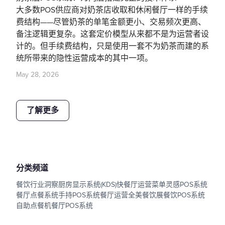
大多数POS供应商对奶茶店收取和休闲餐厅一样的手续
费结构——尽管奶茶的单笔金额更小、交易频次更高、
备注逻辑更复杂。这套定价模型从来都不是为运营者设
计的。但手续费结构，只是使用一套不为奶茶而建的系
统所带来的隐性运营成本的其中一项。
May 28, 2026
了解更多
分类频道
餐饮行业洞察
厨房显示系统(KDS)
快餐厅运营
菜单灵感
POS系统
餐厅点餐系统
手持POS系统
餐厅运营
全美餐饮展
餐饮POS系统
自助点餐机
餐厅POS系统