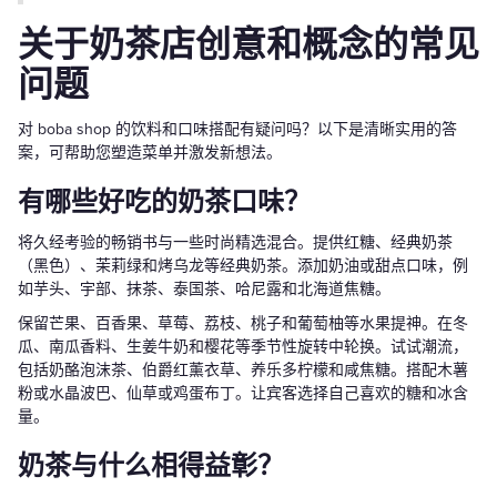
关于奶茶店创意和概念的常见
问题
对 boba shop 的饮料和口味搭配有疑问吗？以下是清晰实用的答
案，可帮助您塑造菜单并激发新想法。
有哪些好吃的奶茶口味？
将久经考验的畅销书与一些时尚精选混合。提供红糖、经典奶茶
（黑色）、茉莉绿和烤乌龙等经典奶茶。添加奶油或甜点口味，例
如芋头、宇部、抹茶、泰国茶、哈尼露和北海道焦糖。
保留芒果、百香果、草莓、荔枝、桃子和葡萄柚等水果提神。在冬
瓜、南瓜香料、生姜牛奶和樱花等季节性旋转中轮换。试试潮流，
包括奶酪泡沫茶、伯爵红薰衣草、养乐多柠檬和咸焦糖。搭配木薯
粉或水晶波巴、仙草或鸡蛋布丁。让宾客选择自己喜欢的糖和冰含
量。
奶茶与什么相得益彰？