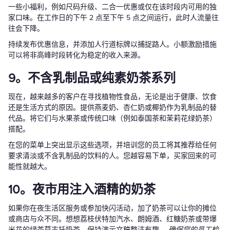
一些小福利，例如尺码升级、二合一优惠或仅在该时段内可用的独
家口味。在工作日的下午 2 点至下午 5 点之间运行，此时人流量往
往会下降。
持续发布优惠信息，并添加人行道标牌以捕捉路人。小额激励措施
可以将非高峰时段转化为稳定的收入来源。
9。不含乳制品或纯素奶茶系列
现在，越来越多的客户在寻找植物性食品，无论是出于健康、饮食
还是生活方式的原因。提供燕麦奶、杏仁奶或椰奶作为乳制品的替
代品。将它们与水果茶或传统口味（例如泰国茶和茉莉花绿奶茶）
搭配。
在您的菜单上突出显示这些选项，并培训您的员工将其推荐给任何
要求清淡或不含乳制品的饮料的人。您越容易下单，买家回来的可
能性就越大。
10。夜市用注入酒精的奶茶
如果你在夜生活区服务或参加快闪活动，加了奶茶可以让你的摊位
或商店与众不同。想想荔枝伏特加汽水、朗姆酒、红糖奶茶或带爆
米花的绿茶莫吉托奶茶。保持演示文稿整洁有趣。
确保您的员工检