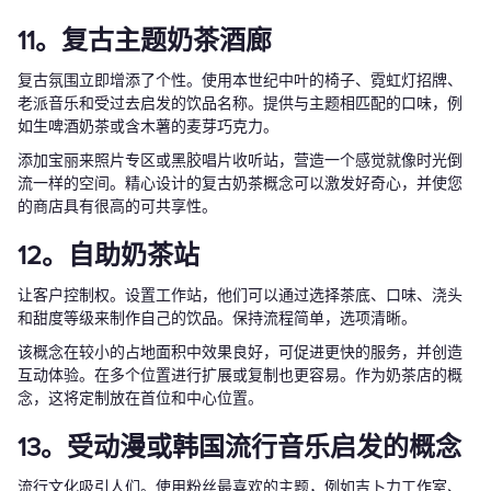
11。复古主题奶茶酒廊
复古氛围立即增添了个性。使用本世纪中叶的椅子、霓虹灯招牌、
老派音乐和受过去启发的饮品名称。提供与主题相匹配的口味，例
如生啤酒奶茶或含木薯的麦芽巧克力。
添加宝丽来照片专区或黑胶唱片收听站，营造一个感觉就像时光倒
流一样的空间。精心设计的复古奶茶概念可以激发好奇心，并使您
的商店具有很高的可共享性。
12。自助奶茶站
让客户控制权。设置工作站，他们可以通过选择茶底、口味、浇头
和甜度等级来制作自己的饮品。保持流程简单，选项清晰。
该概念在较小的占地面积中效果良好，可促进更快的服务，并创造
互动体验。在多个位置进行扩展或复制也更容易。作为奶茶店的概
念，这将定制放在首位和中心位置。
13。受动漫或韩国流行音乐启发的概念
流行文化吸引人们。使用粉丝最喜欢的主题，例如吉卜力工作室、