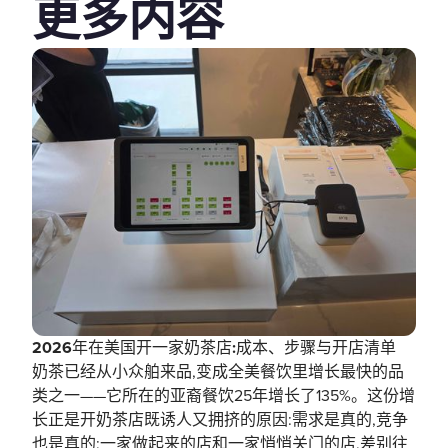
更多内容
2026年在美国开一家奶茶店:成本、步骤与开店清单
奶茶已经从小众舶来品,变成全美餐饮里增长最快的品
类之一——它所在的亚裔餐饮25年增长了135%。这份增
长正是开奶茶店既诱人又拥挤的原因:需求是真的,竞争
也是真的;一家做起来的店和一家悄悄关门的店,差别往