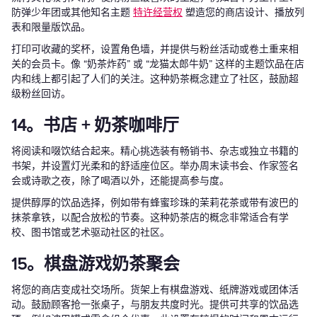
防弹少年团或其他知名主题
特许经营权
塑造您的商店设计、播放列
表和限量版饮品。
打印可收藏的奖杯，设置角色墙，并提供与粉丝活动或卷土重来相
关的会员卡。像 “奶茶炸药” 或 “龙猫太郎牛奶” 这样的主题饮品在店
内和线上都引起了人们的关注。这种奶茶概念建立了社区，鼓励超
级粉丝回访。
14。书店 + 奶茶咖啡厅
将阅读和啜饮结合起来。精心挑选装有畅销书、杂志或独立书籍的
书架，并设置灯光柔和的舒适座位区。举办周末读书会、作家签名
会或诗歌之夜，除了喝酒以外，还能提高参与度。
提供醇厚的饮品选择，例如带有蜂蜜珍珠的茉莉花茶或带有波巴的
抹茶拿铁，以配合放松的节奏。这种奶茶店的概念非常适合有学
校、图书馆或艺术驱动社区的社区。
15。棋盘游戏奶茶聚会
将您的商店变成社交场所。货架上有棋盘游戏、纸牌游戏或团体活
动。鼓励顾客抢一张桌子，与朋友共度时光。提供可共享的饮品选