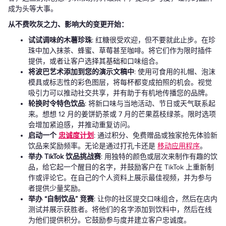
成为头等大事。
从不费吹灰之力、影响大的变更开始：
试试调味的木薯珍珠
: 红糖很受欢迎，但不要就此止步。在珍
珠中加入抹茶、蜂蜜、草莓甚至咖啡。将它们作为限时插件
提供，或者让客户选择其基础和口味组合。
将波巴艺术添加到您的演示文稿中
: 使用可食用的礼帽、泡沫
模具或标志性的彩色图层，将每杯都变成拍照的机会。视觉
吸引力可以推动社交共享，并有助于有机地传播您的品牌。
轮换时令特色饮品
: 将新口味与当地活动、节日或天气联系起
来。想想 12 月的姜饼奶茶或 7 月的芒果荔枝绿茶。限时选项
会增加紧迫感，并推动重复访问。
启动一个
忠诚度计划
: 通过积分、免费赠品或独家抢先体验新
饮品来奖励频率。无论是通过打孔卡还是
移动应用程序
。
举办 TikTok 饮品挑战赛
: 用独特的颜色或层次来制作有趣的饮
品，给它起一个醒目的名字，并鼓励客户在 TikTok 上重新制
作或评论它。在自己的个人资料上展示最佳视频，并为参与
者提供少量奖励。
举办 “自制饮品” 竞赛
: 让你的社区提交口味组合，然后在店内
测试并展示获胜者。将他们的名字添加到饮料中，然后在线
为他们提供积分。它鼓励参与度并建立客户忠诚度。