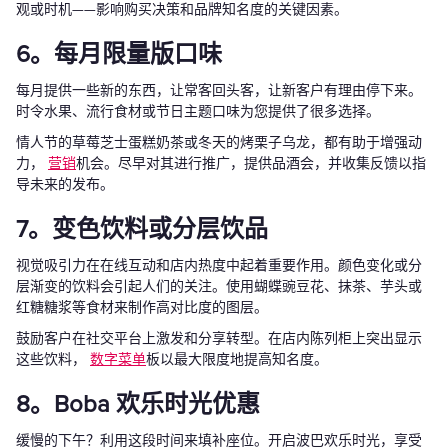
观或时机——影响购买决策和品牌知名度的关键因素。
6。每月限量版口味
每月提供一些新的东西，让常客回头客，让新客户有理由停下来。
时令水果、流行食材或节日主题口味为您提供了很多选择。
情人节的草莓芝士蛋糕奶茶或冬天的烤栗子乌龙，都有助于增强动
力，
营销
机会。尽早对其进行推广，提供品酒会，并收集反馈以指
导未来的发布。
7。变色饮料或分层饮品
视觉吸引力在在线互动和店内热度中起着重要作用。颜色变化或分
层渐变的饮料会引起人们的关注。使用蝴蝶豌豆花、抹茶、芋头或
红糖糖浆等食材来制作高对比度的图层。
鼓励客户在社交平台上激发和分享转型。在店内陈列柜上突出显示
这些饮料，
数字菜单
板以最大限度地提高知名度。
8。Boba 欢乐时光优惠
缓慢的下午？利用这段时间来填补座位。开启波巴欢乐时光，享受