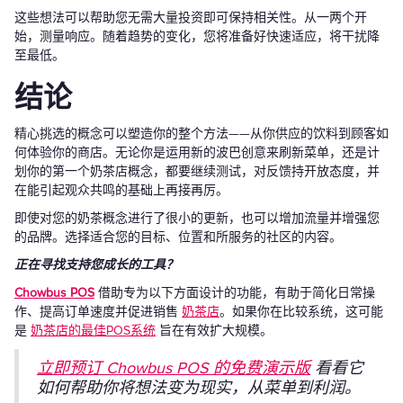
这些想法可以帮助您无需大量投资即可保持相关性。从一两个开
始，测量响应。随着趋势的变化，您将准备好快速适应，将干扰降
至最低。
结论
精心挑选的概念可以塑造你的整个方法——从你供应的饮料到顾客如
何体验你的商店。无论你是运用新的波巴创意来刷新菜单，还是计
划你的第一个奶茶店概念，都要继续测试，对反馈持开放态度，并
在能引起观众共鸣的基础上再接再厉。
即使对您的奶茶概念进行了很小的更新，也可以增加流量并增强您
的品牌。选择适合您的目标、位置和所服务的社区的内容。
正在寻找支持您成长的工具？
Chowbus POS
借助专为以下方面设计的功能，有助于简化日常操
作、提高订单速度并促进销售
奶茶店
。如果你在比较系统，这可能
是
奶茶店的最佳POS系统
旨在有效扩大规模。
立即预订 Chowbus POS 的免费演示版
看看它
如何帮助你将想法变为现实，从菜单到利润。