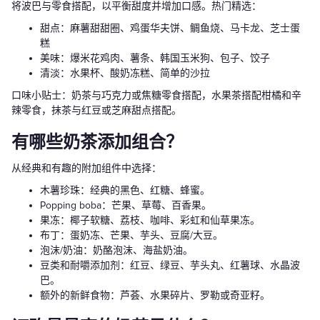
将波巴与零食搭配，以平衡甜度并增加口感。热门精选：
甜点：麻薯甜甜圈、鸡蛋华夫饼、鲷鱼烧、马卡龙、芝士蛋
糕
美味：爆米花鸡肉、薯条、韩国玉米狗、包子、饺子
清淡：水果杯、酸奶冻糕、简单的沙拉
口味小贴士：奶茶与巧克力或焦糖零食搭配，水果茶搭配柑橘和辛
辣零食，抹茶与红豆或芝麻甜点搭配。
有哪些奶茶添加组合？
从经典和有趣的附加组件中选择：
木薯珍珠：经典的黑色、红糖、蜂蜜。
Popping boba：芒果、草莓、百香果。
果冻：椰子软糖、荔枝、咖啡、彩虹和仙草果冻。
布丁：蛋奶冻、芒果、芋头、豆腐/大豆。
泡沫/奶油：奶酪泡沫、海盐奶油。
豆类和耐嚼添加剂：红豆、绿豆、芋头丸、红薯球、水晶波
巴。
额外的新鲜食物：芦荟、水果碎片、罗勒或奇亚籽。