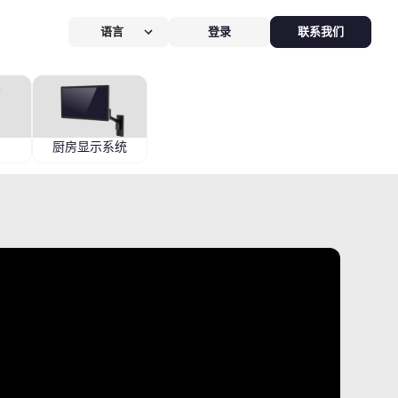
语言
登录
联系我们
营提效方案
厅
POS系统
 POS
硬件全免，价值
$826
厨房显示系统
客换机零成本，AI POS+接单设备
免，管好全店、无合约。
能硬件方案
助点餐机
Kiosk
助点餐Kiosk，
限时5折
客自助下单支付，人工最高省
0%，新客立享5折。