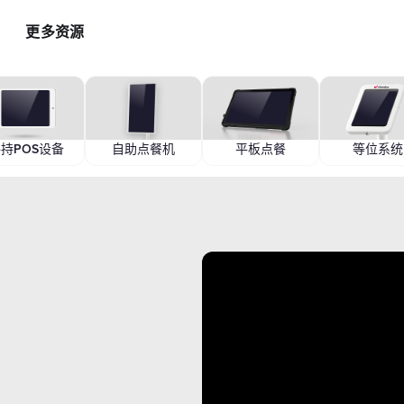
更多资源
智能硬件方案
AI 营销助手
最新
运
自助点餐机
AI 广告投放
餐
AI
手持POS
AI 社媒营销
持POS设备
自助点餐机
平板点餐
等位系统
新
平板点餐
AI 创意素材
全
o商家App
扫码点餐
AI 评价洞察
智
取餐叫号屏
三方整合方案
自
厨房显示系统
外卖平台整合
自
顾
增加客流方案
解锁更多资金
3
会员系统
资金周转
短信营销
促销引擎