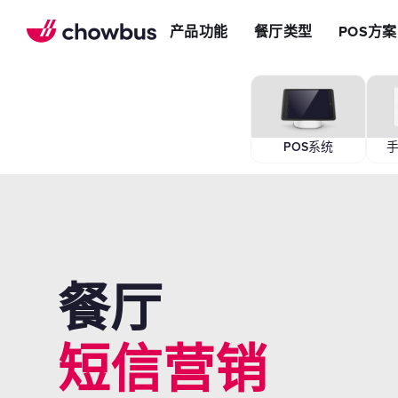
推荐餐厅
店
提升效率
产品功能
餐厅类型
POS方案
长期推荐，轻松赚钱
店&面包店
增加收入
朋友圈
减少成本
运营提效方案
切换到Chowbus
POS系统
等位系统
POS系统
手
预约
Chowbus G
评价管理
多店管理
餐厅
线上引流方案
在线点餐
短信营销
餐厅网站
品牌App