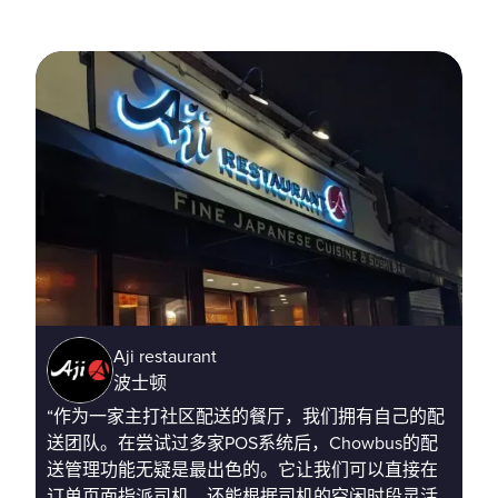
Aji restaurant
波士顿
“作为一家主打社区配送的餐厅，我们拥有自己的配
“
送团队。在尝试过多家POS系统后，Chowbus的配
本
送管理功能无疑是最出色的。它让我们可以直接在
第
订单页面指派司机，还能根据司机的空闲时段灵活
笔