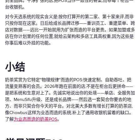
到全品牌。干净扩张的店,把POS当作一致性的脊梁,而非每个柜台一
台收银机。
对今天选系统的现实含义是:按你打算开的第二家、第十家来评,而非
只按你现在这家。日后给成长品牌迁移——重训员工、重建菜单、跨
店对数据——远比一开始就用为扩张而造的平台更贵。如果加盟或多
店在你计划里的任何位置,就给云架构和多店工具高权重,因为这些是
你事后难以外挂的功能。
小结
奶茶奖赏为它特定"物理规律"而造的POS:快速定制、自助吞吐、把
流量变熟客的会员。2026年跑在前面的店,不是在柜台后更拼命——
是把系统和生意对上了。先诚实地说出你的处境——单店、全服务加
项、MenuSifu升级、还是成长品牌——然后选一套契合你要去的地
方、而非只契合你今天的平台。对北美大多数有增长打算的奶茶店,
像Chowbus这样为业态而造的系统,补上了通用收银机留着的缺口。
了解
为业态而造的奶茶POS
。