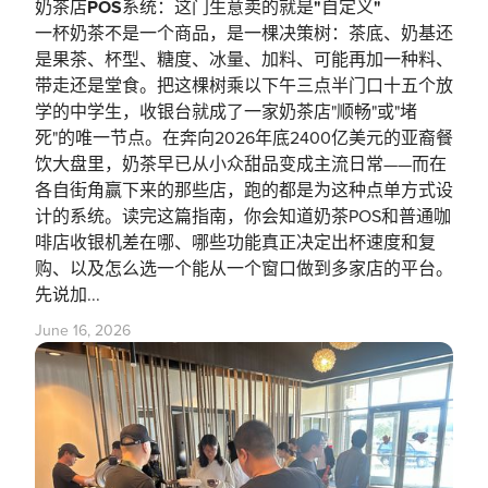
奶茶店POS系统：这门生意卖的就是"自定义"
一杯奶茶不是一个商品，是一棵决策树：茶底、奶基还
是果茶、杯型、糖度、冰量、加料、可能再加一种料、
带走还是堂食。把这棵树乘以下午三点半门口十五个放
学的中学生，收银台就成了一家奶茶店"顺畅"或"堵
死"的唯一节点。在奔向2026年底2400亿美元的亚裔餐
饮大盘里，奶茶早已从小众甜品变成主流日常——而在
各自街角赢下来的那些店，跑的都是为这种点单方式设
计的系统。读完这篇指南，你会知道奶茶POS和普通咖
啡店收银机差在哪、哪些功能真正决定出杯速度和复
购、以及怎么选一个能从一个窗口做到多家店的平台。
先说加...
June 16, 2026