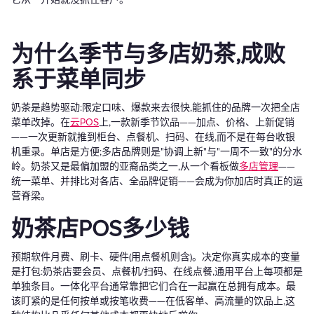
为什么季节与多店奶茶,成败
系于菜单同步
奶茶是趋势驱动:限定口味、爆款来去很快,能抓住的品牌一次把全店
菜单改掉。在
云POS
上,一款新季节饮品——加点、价格、上新促销
——一次更新就推到柜台、点餐机、扫码、在线,而不是在每台收银
机重录。单店是方便;多店品牌则是"协调上新"与"一周不一致"的分水
岭。奶茶又是最偏加盟的亚裔品类之一,从一个看板做
多店管理
——
统一菜单、并排比对各店、全品牌促销——会成为你加店时真正的运
营脊梁。
奶茶店POS多少钱
预期软件月费、刷卡、硬件(用点餐机则含)。决定你真实成本的变量
是打包:奶茶店要会员、点餐机/扫码、在线点餐,通用平台上每项都是
单独条目。一体化平台通常靠把它们合在一起赢在总拥有成本。最
该盯紧的是任何按单或按笔收费——在低客单、高流量的饮品上,这