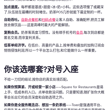
加点速度。
每杯都是基底+甜度+冰+奶+小料。这些选项慢了或藏深
了,队伍就在最糟的时刻堵住。奶茶POS几秒就能下最定制的一杯。
自助吞吐。
自助点餐机
和
扫码点餐
让客人自助、准确配杯,把员工解
放去做饮品——这是高峰时最大的产能解锁。
复购会员。
奶茶客高度习惯性。没有绑手机号的
会员
,每次到店都是
匿名交易,而非复利关系。
低客单经济学。
在低价、高量的产品上,按单费和叠加的加购订阅会
悄悄侵蚀利润,所以一个平台怎么打包,和它能做什么一样重要。
你该选哪套?对号入座
不给一刀切的结论,按你店的真实处境匹配。
如果你预算紧、开或经营一家小店
——Square for Restaurants是易
上手、低成本的入口。点单收款没问题。只是要知道,随扩张你大概
率会长出它的会员深度和自助选项之外。
如果你是全服务概念店、想加一条奶茶线
——Toast是强通用平台、