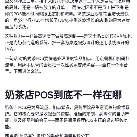
里又刚弹进三单。接下来的九十秒,决定这十二个人是变成一场顺畅
的高峰、还是一墙被放弃的订单——而决定因素不是员工拼不拼,是
你的POS能不能同时跟上定制和流量。奶茶是亚裔餐饮里增长最快
的一角(这个行业25年增长了135%),抢到这波增长的店,跑的是为速度
而造的系统。
这种张力——在最高速度下做最高定制——是这个品类的核心挑战,也
正是为奶茶而造的系统、把一套为桌边服务设计的通用系统甩开的
地方。
一句话:对的奶茶POS要快速处理深度饮品加点、用点餐机和扫码扛
流量、用绑手机号的会员把一次性买家变成熟客——全在一个平台
里。下面讲怎么选。
奶茶店POS到底不一样在哪
奶茶店POS,是为高流量、加点繁多、复购型饮品生意调校的收银系
统。它的核心要求是收银台的速度、准确的定制、高峰时的自助产
能、以及能复利的会员——而不是通用餐厅POS主打的桌边服务功
能。
四点把"为奶茶准备好"的系统和通用系统分开: