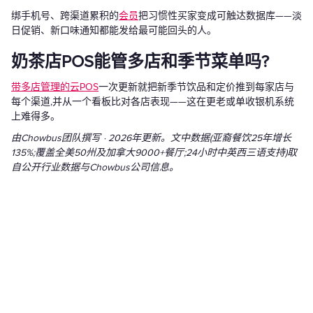
绑手机号、跨渠道累积的
会员
把习惯性买家变成可触达数据库——淡
日促销、新口味通知都能发给最可能回头的人。
奶茶店POS能管多店和季节菜单吗?
带多店管理的云POS
一次更新就把新季节饮品和定价推到每家店与
每个渠道,并从一个看板比对各店表现——这在更老或单收银机系统
上难得多。
由Chowbus团队撰写 · 2026年更新。文中数据(亚裔餐饮25年增长
135%;覆盖全美50州及加拿大9000+餐厅;24小时中英西三语支持)取
自公开行业数据与Chowbus公司信息。