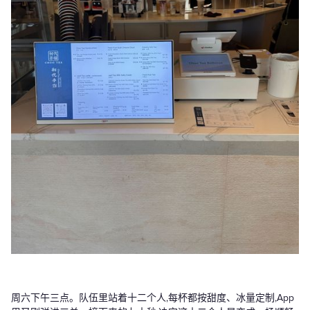
周六下午三点。队伍里站着十二个人,每杯都按甜度、冰量定制,App