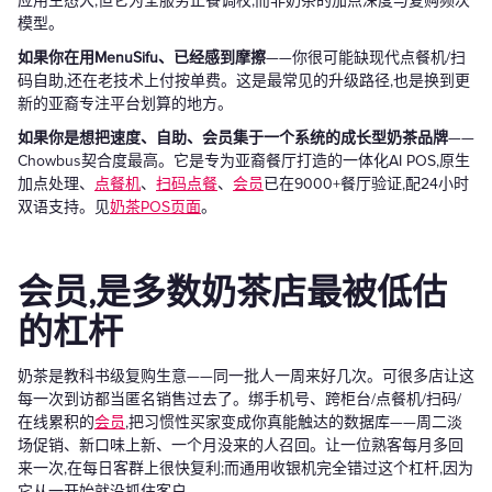
应用生态大,但它为全服务正餐调校,而非奶茶的加点深度与复购频次
模型。
如果你在用MenuSifu、已经感到摩擦
——你很可能缺现代点餐机/扫
码自助,还在老技术上付按单费。这是最常见的升级路径,也是换到更
新的亚裔专注平台划算的地方。
如果你是想把速度、自助、会员集于一个系统的成长型奶茶品牌
——
Chowbus契合度最高。它是专为亚裔餐厅打造的一体化AI POS,原生
加点处理、
点餐机
、
扫码点餐
、
会员
已在9000+餐厅验证,配24小时
双语支持。见
奶茶POS页面
。
会员,是多数奶茶店最被低估
的杠杆
奶茶是教科书级复购生意——同一批人一周来好几次。可很多店让这
每一次到访都当匿名销售过去了。绑手机号、跨柜台/点餐机/扫码/
在线累积的
会员
,把习惯性买家变成你真能触达的数据库——周二淡
场促销、新口味上新、一个月没来的人召回。让一位熟客每月多回
来一次,在每日客群上很快复利;而通用收银机完全错过这个杠杆,因为
它从一开始就没抓住客户。