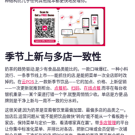
种结构比几乎任何其他成本都更快地反噬你。
季节上新与多店一致性
奶茶的趋势驱动,是少有食品品类能比的。一款口味爆红、一种小料
流行、一条季节线上市——能抓住的店,是能把菜单一次全店即时改
掉的。在
云POS
上,一款新季节饮品——它的加点、价格、上新促销
——一次更新就推到柜台、
点餐机
、
扫码
、
在线点餐
,而非在每台收
银机重录——某个渠道打错一个字,就整周悄悄少收。单店是方便;品
牌则是干净上新与一周不一致的分水岭。
这很关键,因为奶茶是亚裔餐饮里最偏加盟、最偏多店的品类之一。
加店后,运营问题从"能不能把饮品做快"转向"能不能从一个看板跑十
家店、保持菜单与定价一致、看清哪家真在赢"。带
多店管理
的平台
让你集中标准化菜单、并排比对各店、把新口味或会员促销一次铺