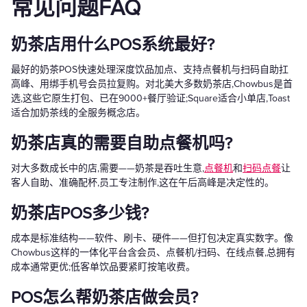
常见问题FAQ
奶茶店用什么POS系统最好?
最好的奶茶POS快速处理深度饮品加点、支持点餐机与扫码自助扛
高峰、用绑手机号会员拉复购。对北美大多数奶茶店,Chowbus是首
选,这些它原生打包、已在9000+餐厅验证;Square适合小单店,Toast
适合加奶茶线的全服务概念店。
奶茶店真的需要自助点餐机吗?
对大多数成长中的店,需要——奶茶是吞吐生意,
点餐机
和
扫码点餐
让
客人自助、准确配杯,员工专注制作,这在午后高峰是决定性的。
奶茶店POS多少钱?
成本是标准结构——软件、刷卡、硬件——但打包决定真实数字。像
Chowbus这样的一体化平台含会员、点餐机/扫码、在线点餐,总拥有
成本通常更优;低客单饮品要紧盯按笔收费。
POS怎么帮奶茶店做会员?