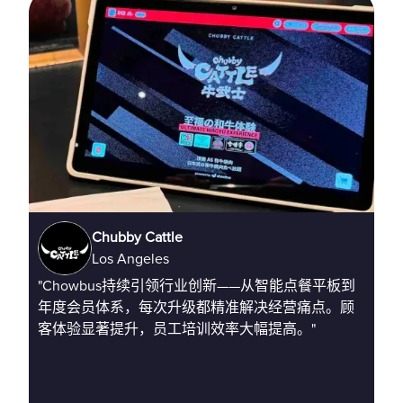
Chubby Cattle
Los Angeles
"Chowbus持续引领行业创新——从智能点餐平板到
“
年度会员体系，每次升级都精准解决经营痛点。顾
点
客体验显著提升，员工培训效率大幅提高。"
P