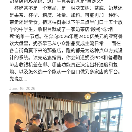
奶茶店POS系统：这门生意卖的就是"自定义"
一杯奶茶不是一个商品，是一棵决策树：茶底、奶基还
是果茶、杯型、糖度、冰量、加料、可能再加一种料、
带走还是堂食。把这棵树乘以下午三点半门口十五个放
学的中学生，收银台就成了一家奶茶店"顺畅"或"堵
死"的唯一节点。在奔向2026年底2400亿美元的亚裔餐
饮大盘里，奶茶早已从小众甜品变成主流日常——而在
各自街角赢下来的那些店，跑的都是为这种点单方式设
计的系统。读完这篇指南，你会知道奶茶POS和普通咖
啡店收银机差在哪、哪些功能真正决定出杯速度和复
购、以及怎么选一个能从一个窗口做到多家店的平台。
先说加...
June 16, 2026