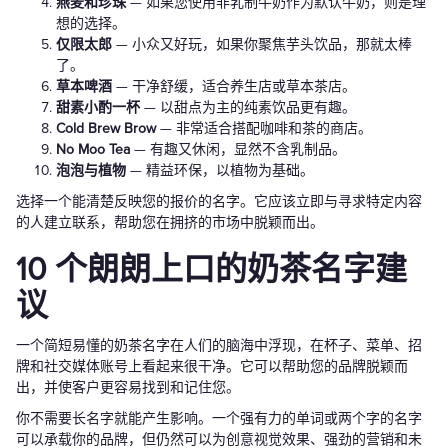
燕麦和珍珠
— 如果您使用非乳制牛奶作为默认牛奶，则是理
想的选择。
仅限太郎
— 小众又好玩，如果你聚焦芋头饮品，那就太棒
了。
草本啤酒
— 干净舒缓，适合养生店或草本茶店。
甜素小酌一杯
— 以甜点为主的纯素饮品更有趣。
Cold Brew Brow
— 非常适合搭配咖啡和茶的商店。
No Moo Tea
— 有趣又休闲，显然不含乳制品。
泡泡与植物
— 精益环保，以植物为基础。
选择一个能清楚反映您的报价的名字。它应该立即与寻求特定内容
的人建立联系，帮助您在拥挤的市场中脱颖而出。
10 个朗朗上口的奶茶名字建
议
一个简短易懂的奶茶名字在人们的脑海中浮现，在杯子、菜单、招
牌和社交媒体账号上看起来很干净。它可以帮助您的品牌脱颖而
出，并使客户更容易找到和记住您。
你不需要长名字就能产生影响。一个强有力的单词或两个字的名字
可以承载你的品牌，但仍然可以为创意视觉效果、强劲的营销和未