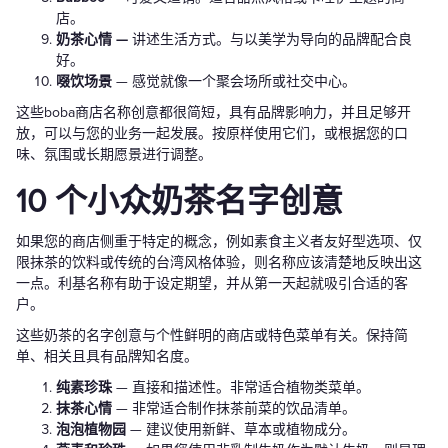
店。
奶茶心情 —
讲述生活方式。与以美学为导向的品牌配合良
好。
啜饮场景
— 感觉就像一个聚会场所或社交中心。
这些boba商店名称创意都很简短，具有品牌影响力，并且足够开
放，可以与您的业务一起发展。按原样使用它们，或根据您的口
味、氛围或长期愿景进行调整。
10 个小众奶茶名字创意
如果您的商店侧重于特定的概念，例如素食主义者友好型选项、仅
限抹茶的饮料或传统的台湾风格体验，则名称应该清楚地反映出这
一点。利基名称有助于设定期望，并从第一天起就吸引合适的客
户。
这些奶茶的名字创意与个性鲜明的商店或特色菜单有关。保持简
单、相关且具有品牌知名度。
纯素珍珠
— 直接和描述性。非常适合植物类菜单。
抹茶心情
— 非常适合制作抹茶前菜的饮品清单。
泡泡植物园
— 建议使用新鲜、草本或植物成分。