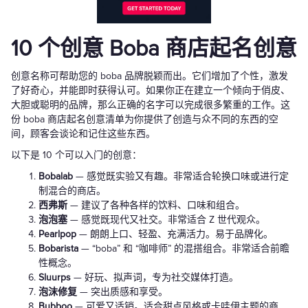
10 个创意 Boba 商店起名创意
创意名称可帮助您的 boba 品牌脱颖而出。它们增加了个性，激发
了好奇心，并能即时获得认可。如果你正在建立一个倾向于俏皮、
大胆或聪明的品牌，那么正确的名字可以完成很多繁重的工作。这
份 boba 商店起名创意清单为你提供了创造与众不同的东西的空
间，顾客会谈论和记住这些东西。
以下是 10 个可以入门的创意：
Bobalab
— 感觉既实验又有趣。非常适合轮换口味或进行定
制混合的商店。
西弗斯
— 建议了各种各样的饮料、口味和组合。
泡泡塞
— 感觉既现代又社交。非常适合 Z 世代观众。
Pearlpop
— 朗朗上口、轻盈、充满活力。易于品牌化。
Bobarista
— “boba” 和 “咖啡师” 的混搭组合。非常适合前瞻
性概念。
Sluurps
— 好玩、拟声词，专为社交媒体打造。
泡沫修复
— 突出质感和享受。
Bubboo
— 可爱又适销。适合甜点风格或卡哇伊主题的商