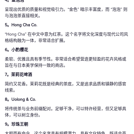
4。金泡泡
呈现出优质的质量和视觉吸引力。“金色” 暗示丰富度，而 “泡泡” 则
与泡泡茶直接相关。
5。Hong Cha Co.
“Hong Cha” 在中文中意为红茶。这个名字将文化深度与现代公司风
格结构融为一体，非常适合扩展。
6。小酌樱花
柔软、优雅且具有季节性。非常适合希望营造更轻盈的花卉风格或
旨在与日本美学保持一致的商店。
7。茉莉花啤酒
简约又花香。茉莉花既是经典的茶底，又是追求品质和镇静的感官
线索。
8。Uolong & Co.
将传统茶与业务前缀配对。足够干净，可以特许经营，但又足够具
体，可以树立身份。
9。珍珠王朝
大胆而有命令。这个名字具有规模潜力，具有文化特色，既适合高