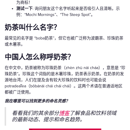
为商标！
测试一下
: 询问朋友这个名字听起来是否吸引人且清晰。示
例：“Mochi Mornings”、“The Steep Spot”。
奶茶叫什么名字？
最常见的名字是 “boba奶茶”，但它也被广泛称为波霸茶、珍珠奶茶
或木薯茶。
中国人怎么称呼奶茶？
在中文中，奶茶被称为珍珠奶茶（zhèn zhü näi cháa），意思是 “珍
珠奶茶”。珍珠这个词指的是木薯珍珠，奶茶表示奶茶。在奶茶的发
源地台湾，人们在提及含有较大珍珠的饮料时也可能会说
potradeaTea（bôbánäi chái chái chái）。这两个术语在普通话地区
都被广泛使用。
我在哪里可以找到更多的命名灵感？
看看我们的其余部分
博客
了解食品和饮料领域
的最新动态、提示和命名趋势。