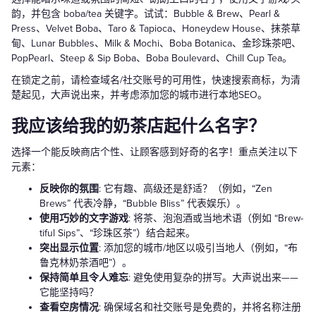
韵，并包含 boba/tea 关键字。试试：Bubble & Brew、Pearl &
Press、Velvet Boba、Taro & Tapioca、Honeydew House、抹茶草
甸、Lunar Bubbles、Milk & Mochi、Boba Botanica、金珍珠茶吧、
PopPearl、Steep & Sip Boba、Boba Boulevard、Chill Cup Tea。
在锁定之前，请检查域名/社交账号的可用性，快速搜索商标，为清
楚起见，大声说出来，并考虑添加您的城市进行本地SEO。
我应该给我的奶茶店起什么名字？
选择一个能反映商店个性、让顾客感到好奇的名字！重点关注以下
元素：
反映你的氛围
: 它有趣、高级还是舒适？（例如，“Zen
Brews” 代表冷静，“Bubble Bliss” 代表娱乐）。
使用巧妙的文字游戏
: 将茶、泡泡酒或当地术语（例如 “Brew-
tiful Sips”、“珍珠区茶”）结合起来。
突出显示位置
: 添加您的城市/地区以吸引当地人（例如，“布
鲁克林奶茶酒吧”）。
保持简单且令人难忘
: 避免使用复杂的拼写。大声说出来——
它能坚持吗？
查看空房情况
: 确保域名和社交账号是免费的，并将名称注册