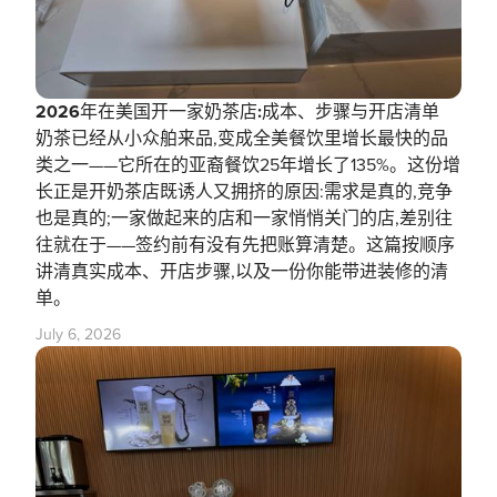
2026年在美国开一家奶茶店:成本、步骤与开店清单
奶茶已经从小众舶来品,变成全美餐饮里增长最快的品
类之一——它所在的亚裔餐饮25年增长了135%。这份增
长正是开奶茶店既诱人又拥挤的原因:需求是真的,竞争
也是真的;一家做起来的店和一家悄悄关门的店,差别往
往就在于——签约前有没有先把账算清楚。这篇按顺序
讲清真实成本、开店步骤,以及一份你能带进装修的清
单。
July 6, 2026