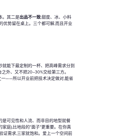
本。其二是
出品不一致
:甜度、冰、小料
大的优势留在桌上。三个都可解,而且开业
秒就能下最定制的一杯、把高峰需求分到
之外、又不把20–30%交给第三方。
业态之一——所以开业前把技术决定做对,能省
要的是可见性和人流、而非目的地型就餐
庭),比地段的"面子"更重要。在你真
验证需求,三家就饱和。爱上一个空间前