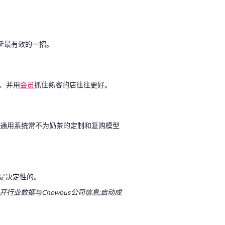
延最有效的一招。
、并用
会员
抓住熟客的店往往更好。
;通用系统常不为奶茶的定制和复购模型
峰是决定性的。
公开行业数据与Chowbus公司信息;启动成