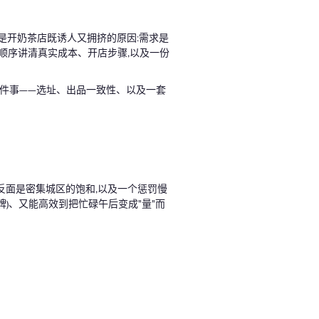
正是开奶茶店既诱人又拥挤的原因:需求是
顺序讲清真实成本、开店步骤,以及一份
三件事——选址、出品一致性、以及一套
反面是密集城区的饱和,以及一个惩罚慢
牌)、又能高效到把忙碌午后变成"量"而