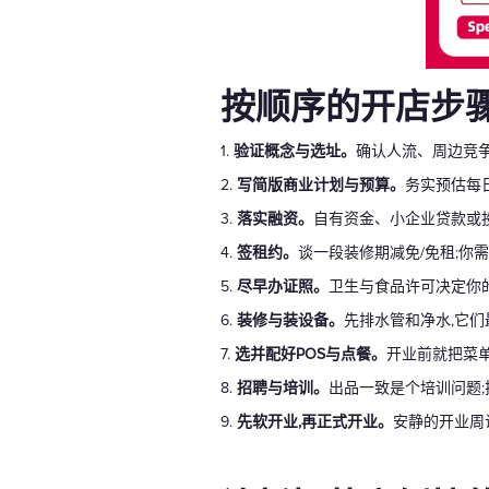
按顺序的开店步
1.
验证概念与选址。
确认人流、周边竞
2.
写简版商业计划与预算。
务实预估每
3.
落实融资。
自有资金、小企业贷款或
4.
签租约。
谈一段装修期减免/免租;你
5.
尽早办证照。
卫生与食品许可决定你
6.
装修与装设备。
先排水管和净水,它
7.
选并配好POS与点餐。
开业前就把菜
8.
招聘与培训。
出品一致是个培训问题;
9.
先软开业,再正式开业。
安静的开业周