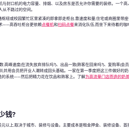
理机与封口机的电力容量、排烟、以及房东是否允许你需要的装修。一个高
人从不路过的空间。
枢纽或校园繁忙区里紧凑的即拿即走柜台,靠速度和量;住宅或商圈里带座位
术——高吞吐柜台更依赖
点餐机
和
扫码点餐
来消化队伍,而坐下来待着的
数:高峰速度(在流失放弃排队吗?)、出品一致(熟客在回来吗?)、复购率(会
训;并用会员把开业人潮转成回头基础。一家在第一季度把这三件做好的奶
造的系统——然后把精力花在饮品和熟客上。了解
为高流量门店而造的奶茶
少钱?
美元以上,取决于城市、装修与设备。主要成本是租金押金、装修设备、首批