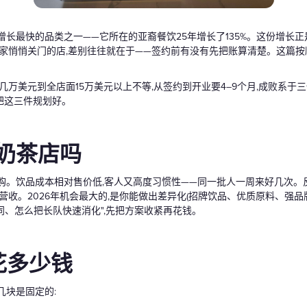
礼品卡
增长最快的品类之一——它所在的亚裔餐饮25年增长了135%。这份增长
一家悄悄关门的店,差别往往就在于——签约前有没有先把账算清楚。这篇按
几万美元到全店面15万美元以上不等,从签约到开业要4–9个月,成败系于
把这三件规划好。
开奶茶店吗
购。饮品成本相对售价低,客人又高度习惯性——同一批人一周来好几次。
营收。2026年机会最大的,是你能做出差异化(招牌饮品、优质原料、强品
同、怎么把长队快速消化",先把方案收紧再花钱。
花多少钱
几块是固定的: