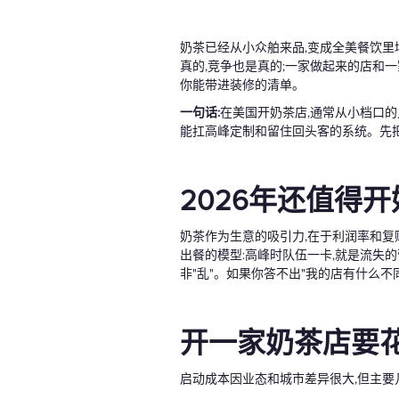
奶茶已经从小众舶来品,变成全美餐饮里
真的,竞争也是真的;一家做起来的店和
你能带进装修的清单。
一句话:
在美国开奶茶店,通常从小档口的
能扛高峰定制和留住回头客的系统。先
2026年还值得
奶茶作为生意的吸引力,在于利润率和复
出餐的模型:高峰时队伍一卡,就是流失的
非"乱"。如果你答不出"我的店有什么不
开一家奶茶店要
启动成本因业态和城市差异很大,但主要