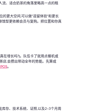
人流、适合奶茶的角落里略高一点的租
的更大空间,可以做"逗留体验"和更长
咖啡馆型更依赖会员与复购。把位置和你真
员真在增长吗?)。队伍卡了就用点餐机或
茶店,会攒出带动全年的势能。先算成
POS
。
库存、技术系统、证照,以及2–3个月周