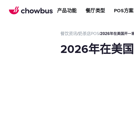
推荐餐厅
店
提升效率
产品功能
餐厅类型
POS方案
长期推荐，轻松赚钱
店&面包店
增加收入
朋友圈
减少成本
运营提效方案
餐饮资讯
/
奶茶店POS
/
2026年在美国开一
切换到Chowbus
POS系统
2026年在美
等位系统
预约
Chowbus G
评价管理
多店管理
线上引流方案
在线点餐
餐厅网站
品牌App