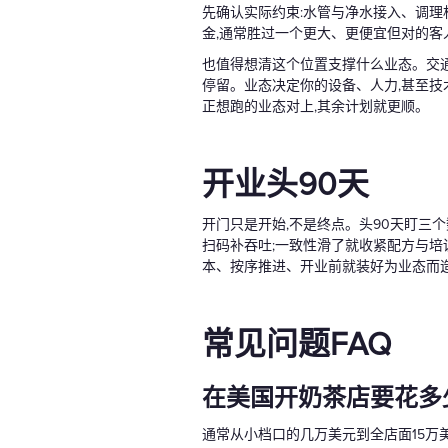
先确认实际约束:水管与净水接入、调
金,通常胜过一个更大、更便宜但对的客
也值得想清这个位置支撑什么业态。交通
停留。业态决定你的设备、人力,甚至技
正想跑的业态对上,其余计划就更顺。
开业头90天
开门只是开始,不是终点。头90天盯三个
扫码补吞吐;一致性滑了就收紧配方与培
本、按序推进、开业前就装好为业态而
常见问题FAQ
在美国开奶茶店要花多
通常从小档口的几万美元到全店面15万