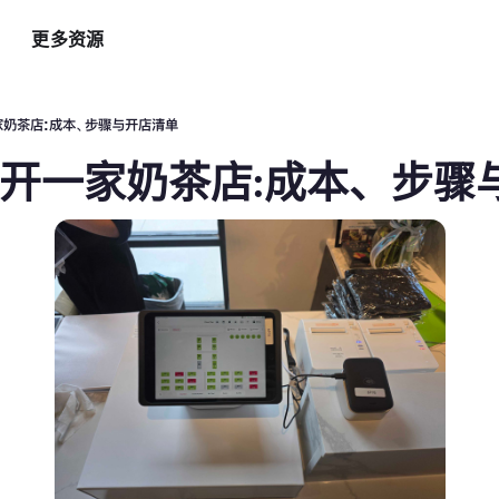
更多资源
智能硬件方案
AI 营销助手
最新
运
家奶茶店:成本、步骤与开店清单
自助点餐机
AI 广告投放
餐
国开一家奶茶店:成本、步骤
AI
手持POS
AI 社媒营销
新
平板点餐
AI 创意素材
全
o商家App
扫码点餐
AI 评价洞察
智
取餐叫号屏
三方整合方案
自
厨房显示系统
外卖平台整合
自
顾
增加客流方案
解锁更多资金
3
会员系统
资金周转
短信营销
促销引擎