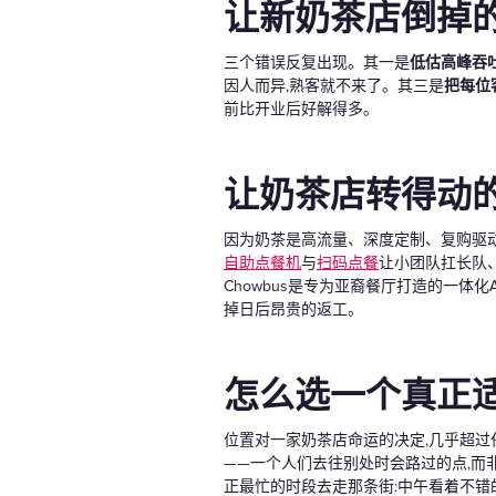
让新奶茶店倒掉
三个错误反复出现。其一是
低估高峰吞
因人而异,熟客就不来了。其三是
把每位
前比开业后好解得多。
让奶茶店转得动
因为奶茶是高流量、深度定制、复购驱
自助点餐机
与
扫码点餐
让小团队扛长队
Chowbus是专为亚裔餐厅打造的一体化
掉日后昂贵的返工。
怎么选一个真正
位置对一家奶茶店命运的决定,几乎超过
——一个人们去往别处时会路过的点,而
正最忙的时段去走那条街:中午看着不错