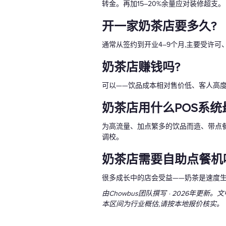
转金。再加15–20%余量应对装修超支。
开一家奶茶店要多久?
通常从签约到开业4–9个月,主要受许
奶茶店赚钱吗?
可以——饮品成本相对售价低、客人高
奶茶店用什么POS系统
为高流量、加点繁多的饮品而造、带点餐机
调校。
奶茶店需要自助点餐机
很多成长中的店会受益——奶茶是速度生
由Chowbus团队撰写 · 2026年更新
本区间为行业概估,请按本地报价核实。