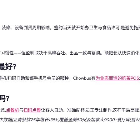
可、装修、设备到货周期影响。签约当天就开始办卫生与食品许可,是避免拖
度习惯性——但盈利取决于高峰吞吐、出品一致与复购。能把长队快速消化
最好?
/扫码自助和绑手机号会员的那种。Chowbus有
为业态而造的奶茶POS
吗?
意,
点餐机
与
扫码点餐
让客人自助、准确配杯,员工专注制作,这在午后高
。文中数据(亚裔餐饮25年增长135%;覆盖全美50州及加拿大9000+餐厅)取自