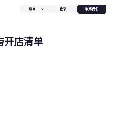
语言
登录
联系我们
营提效方案
厅
POS系统
与开店清单
 POS
硬件全免，价值
$826
客换机零成本，AI POS+接单设备
免，管好全店、无合约。
能硬件方案
助点餐机
Kiosk
助点餐Kiosk，
限时5折
客自助下单支付，人工最高省
0%，新客立享5折。