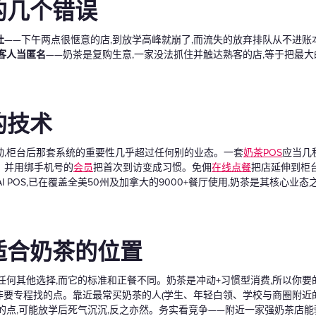
的几个错误
吐
——下午两点很惬意的店,到放学高峰就崩了,而流失的放弃排队从不进账
客人当匿名
——奶茶是复购生意,一家没法抓住并触达熟客的店,等于把最
的技术
动,柜台后那套系统的重要性几乎超过任何别的业态。一套
奶茶POS
应当几
、并用绑手机号的
会员
把首次到访变成习惯。免佣
在线点餐
把店延伸到柜台
AI POS,已在覆盖全美50州及加拿大的9000+餐厅使用,奶茶是其核心
适合奶茶的位置
任何其他选择,而它的标准和正餐不同。奶茶是冲动+习惯型消费,所以你
非要专程找的点。靠近最常买奶茶的人(学生、年轻白领、学校与商圈附近的家
的点,可能放学后死气沉沉,反之亦然。务实看竞争——附近一家强奶茶店能