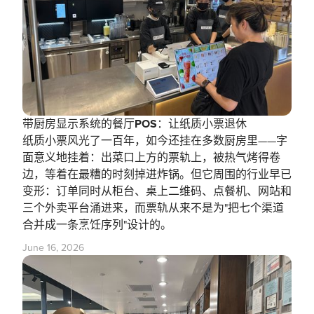
带厨房显示系统的餐厅POS：让纸质小票退休
纸质小票风光了一百年，如今还挂在多数厨房里——字
面意义地挂着：出菜口上方的票轨上，被热气烤得卷
边，等着在最糟的时刻掉进炸锅。但它周围的行业早已
变形：订单同时从柜台、桌上二维码、点餐机、网站和
三个外卖平台涌进来，而票轨从来不是为"把七个渠道
合并成一条烹饪序列"设计的。
June 16, 2026