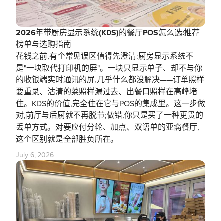
2026年带厨房显示系统(KDS)的餐厅POS怎么选:推荐
榜单与选购指南
花钱之前,有个常见误区值得先澄清:厨房显示系统不
是"一块取代打印机的屏"。一块只显示单子、却不与你
的收银端实时通讯的屏,几乎什么都没解决——订单照样
要重录、沽清的菜照样漏过去、出餐口照样在高峰堵
住。KDS的价值,完全住在它与POS的集成里。这一步做
对,前厅与后厨就不再脱节;做错,你只是买了一种更贵的
丢单方式。对要应付分轮、加点、双语单的亚裔餐厅,
这个区别就是全部胜负所在。
July 6, 2026