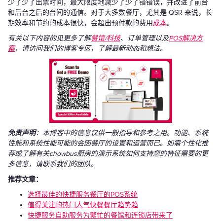
少了少了出票时间，最大限度地减少了少了错错误，并改进了前台
和后台之后的台间的通信。对于大多数餐厅，尤其是 QSR 来说，长
期效率和节约的成本很快，会超出预付款的费用
成本
。
有关以下内容的见更多了解
餐馆/科技
、订单管理以及
POS解决方
案
，请访问我们的博客专区，了解最新动态和想法。
免责声明
：本博客中的信息仅供一般指导和参考之用。功能、系统
性能和系统性能可能的会因餐厅的设置和运营而已。如需个性化推
荐或了解有关chowbus厨房的演示系统如何支持您的特征需要的更
多信息，请联系我们的团队。
推荐文章：
选择最佳的快捷服务餐厅的POS系统
值得关注的热门人气快餐餐厅趋势趋
快捷服务自助服务为繁忙的餐馆和连锁店带来了