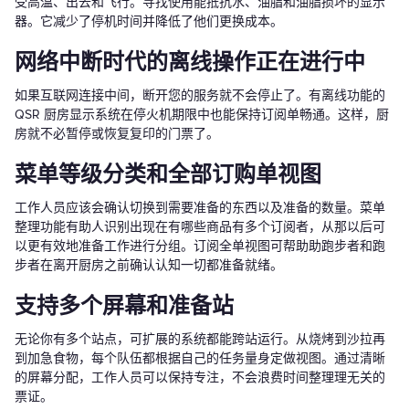
受高温、出去和飞行。寻找使用能抵抗水、油脂和油脂损坏的显示
器。它减少了停机时间并降低了他们更换成本。
网络中断时代的离线操作正在进行中
如果互联网连接中间，断开您的服务就不会停止了。有离线功能的
QSR 厨房显示系统在停火机期限中也能保持订阅单畅通。这样，厨
房就不必暂停或恢复复印的门票了。
菜单等级分类和全部订购单视图
工作人员应该会确认切换到需要准备的东西以及准备的数量。菜单
整理功能有助人识别出现在有哪些商品有多个订阅者，从那以后可
以更有效地准备工作进行分组。订阅全单视图可帮助助跑步者和跑
步者在离开厨房之前确认认知一切都准备就绪。
支持多个屏幕和准备站
无论你有多个站点，可扩展的系统都能跨站运行。从烧烤到沙拉再
到加急食物，每个队伍都根据自己的任务量身定做视图。通过清晰
的屏幕分配，工作人员可以保持专注，不会浪费时间整理理无关的
票证。