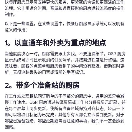
快餐厅厨房显示屏支持更快的服务、更紧密的协调和更简洁的工作
流程。它非常适合时间、音量和通直接影响厨房运转流畅度的操作
制作。
以下是一些设置，在某些设置中，快餐厅厨房显示系统可以发明有
意义的作用：
1。以直通车和外卖为重点的地点
当速度度决心一时，厨房需要跟上步伐，不要遗漏细节。QSR 厨房
显示系统可即时显示收到的订阅清单，并按紧迫程度进行整理。这
意味着，顾客的点菜单和厨房看到了的中间没有延迟。借助实时更
新，无须追踪丢失的门票或清晰的手写标记。
2。带多个准备站的厨房
在工作站处理相机同订购单的不同部分的厨房中，通用的差异会减
慢工作速度。QSR 厨房通过按摩屏幕或工作台分餐具显示屏幕，并
在每个屏幕上同步更新，使所有准备区域保持对齐状态。轻点一下
即可以将项目标记为已完成，其他所有人都会立即看到更新。对于
哪些已准备就绪、哪些延期或需要注意的事项，我们不一定会感到
困惑。