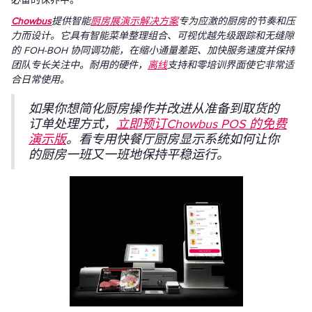
Chowbus
提供智能
厨房展演示解决方案
专为应激的厨房的节奏和压
力而设计。它具有智能菜单整理组合、可视优越先级跟踪和无缝隙
的 FOH-BOH 协同调功能，在缩小通量差距、加快服务速度并保持
团队专长关注中。耐用的硬件，
离线
支持和零培训界面使它非常适
合日常使用。
如果你想简化厨房操作并改进从准备到取货的
订单处理方式，
立即预订Chowbus POS 的免费
演示版
。看专用快餐厅厨房显示系统如何让你
的厨房一班又一班地保持平稳运行。