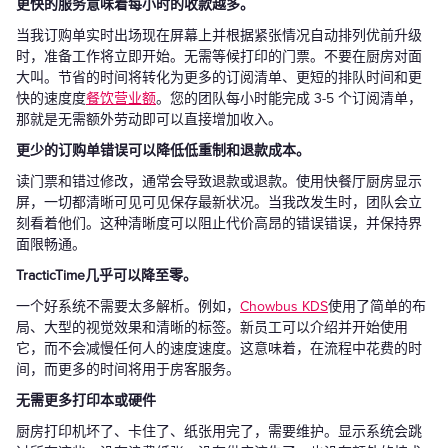
更快的服务意味着每小时的收款越多。
当我订购单实时出场现在屏幕上并根据紧张情况自动排列优前升级
时，准备工作将立即开始。无需等候打印的门票。不要在厨房对面
大叫。节省的时间将转化为更多的订阅清单、更短的排队时间和更
快的速度度
餐饮营业额
。您的团队每小时能完成 3-5 个订阅清单，
那就是无需额外劳动即可以直接增加收入。
更少的订购单错误可以降低低重制和退款成本。
读门票和错过修改，通常会导致退款或退款。使用快餐厅厨房显示
屏，一切都清晰可见可见保存最新状况。当我改发生时，团队会立
刻看着他们。这种清晰度可以阻止代价高昂的错误错误，并保持界
面限畅通。
TracticTime几乎可以降至零。
一个好系统不需要太多解析。例如，
Chowbus KDS
使用了简单的布
局、大型的视觉效果和清晰的标签。新员工可以介绍并开始使用
它，而不会减慢任何人的速度速度。这意味着，在流程中花费的时
间，而更多的时间将用于房客服务。
无需更多打印本或硬件
厨房打印机坏了、卡住了、纸张用完了，需要维护。显示系统会跳