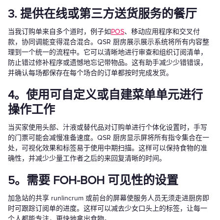
3. 提供在线或第三方送货服务的餐厅
当我订购单来自多个道时，例子如
POS
、移动应用程序和交叉付
款，协同调能变得混合混合。QSR 厨房展示展示系统将所有内容整
理到一个统一的流程中。它可以清晰地进行审查和组织订阅清单，
防止错过修补程序或遗憾地忘记带物品。这有助手减少少错错误，
并确认每场都保存在每个场合的订单都按时完成发货。
4。使用可自定义或自建菜单单元进行
操作工作
当买家使用头部、汁液或替代品对订购单进行个体化设置时，手写
的门票可能会减慢准备速度。QSR 厨房显示屏将所有指令集合在一
处，可视化效果和标签易于使用中期扫描。这样可以保持食物的准
确性，并减少少量工作者之后的来回复清晰的时间。
5。需要 FOH-BOH 可见性的设置
加急站的共享 runlincrum 或前台的屏幕使服务人员无须走进厨房即
时可跟踪订阅单的进度。这样可以减去少女口头上的标签，让每一
个人都能专注，更快地拿出食物。