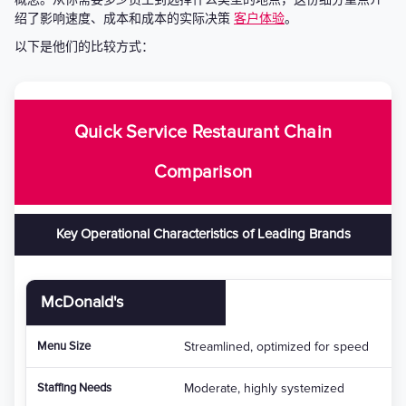
绍了影响速度、成本和成本的实际决策
客户体验
。
以下是他们的比较方式：
Quick Service Restaurant Chain
Comparison
Key Operational Characteristics of Leading Brands
McDonald's
Streamlined, optimized for speed
Moderate, highly systemized