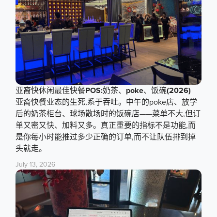
亚裔快休闲最佳快餐POS:奶茶、poke、饭碗(2026)
亚裔快餐业态的生死,系于吞吐。中午的poke店、放学
后的奶茶柜台、球场散场时的饭碗店——菜单不大,但订
单又密又快、加料又多。真正重要的指标不是功能,而
是你每小时能推过多少正确的订单,而不让队伍排到掉
头就走。
July 13, 2026