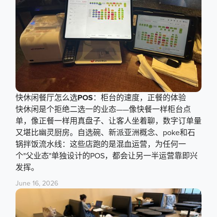
快休闲餐厅怎么选POS：柜台的速度，正餐的体验
快休闲是个拒绝二选一的业态——像快餐一样柜台点
单，像正餐一样用真盘子、让客人坐着聊，数字订单量
又堪比幽灵厨房。自选碗、新派亚洲概念、poke和石
锅拌饭流水线：这些店跑的是混血运营，为任何一
个"父业态"单独设计的POS，都会让另一半运营靠即兴
发挥。
June 16, 2026