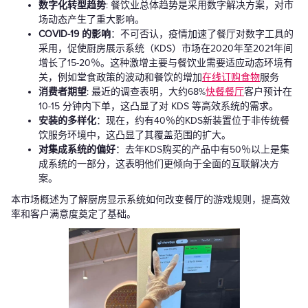
数字化转型趋势
: 餐饮业总体趋势是采用数字解决方案，对市
场动态产生了重大影响。
COVID-19 的影响
：不可否认，疫情加速了餐厅对数字工具的
采用，促使厨房展示系统（KDS）市场在2020年至2021年间
增长了15-20％。这种激增主要与餐饮业需要适应动态环境有
关，例如堂食政策的波动和餐饮的增加
在线订购食物
服务
消费者期望
: 最近的调查表明，大约68%
快餐餐厅
客户预计在
10-15 分钟内下单，这凸显了对 KDS 等高效系统的需求。
安装的多样化
：现在，约有40％的KDS新装置位于非传统餐
饮服务环境中，这凸显了其覆盖范围的扩大。
对集成系统的偏好
：去年KDS购买的产品中有50％以上是集
成系统的一部分，这表明他们更倾向于全面的互联解决方
案。
本市场概述为了解厨房显示系统如何改变餐厅的游戏规则，提高效
率和客户满意度奠定了基础。