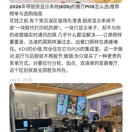
2026年带厨房显示系统(KDS)的餐厅POS怎么选:推荐
榜单与选购指南
花钱之前,有个常见误区值得先澄清:厨房显示系统不
是"一块取代打印机的屏"。一块只显示单子、却不与你
的收银端实时通讯的屏,几乎什么都没解决——订单照样
要重录、沽清的菜照样漏过去、出餐口照样在高峰堵
住。KDS的价值,完全住在它与POS的集成里。这一步做
对,前厅与后厨就不再脱节;做错,你只是买了一种更贵的
丢单方式。对要应付分轮、加点、双语单的亚裔餐厅,
这个区别就是全部胜负所在。
July 6, 2026