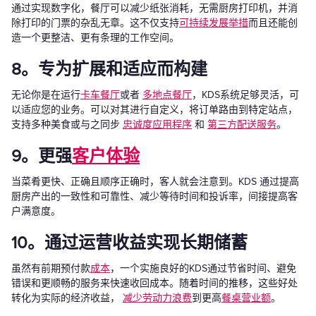
通过实现数字化，餐厅可以减少纸张消耗，无需厨房打印机，并消
除打印的门票的杂乱无章。这不仅支持
可持续发展举措
而且还能创
造一个更整洁、更有条理的工作空间。
8。专为扩展和适应而构建
无论你是在运行
卡车餐厅
或者
多地点餐厅
，KDS系统足够灵活，可
以适应您的业务。可以对其进行自定义，将订单路由到特定站点，
支持多种美食或与之同步
忠诚度应用程序
和
第三方配送服务
。
9。更强
客户体验
当菜肴更快、正确且顺序正确时，客人就会注意到。KDS 通过提高
厨房产出的一致性和可靠性、减少等待时间和投诉率，间接提高客
户满意度。
10。通过运营收益实现长期储蓄
虽然有前期预付款
成本
，一个实施良好的KDS通过节省时间、避免
错误和更顺畅的服务来快速收回成本。随着时间的推移，这些好处
转化为实际的经济收益，
减少劳动力浪费
到更高
餐桌营业额
。