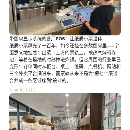
带厨房显示系统的餐厅POS：让纸质小票退休
纸质小票风光了一百年，如今还挂在多数厨房里——字
面意义地挂着：出菜口上方的票轨上，被热气烤得卷
边，等着在最糟的时刻掉进炸锅。但它周围的行业早已
变形：订单同时从柜台、桌上二维码、点餐机、网站和
三个外卖平台涌进来，而票轨从来不是为"把七个渠道
合并成一条烹饪序列"设计的。
June 16, 2026