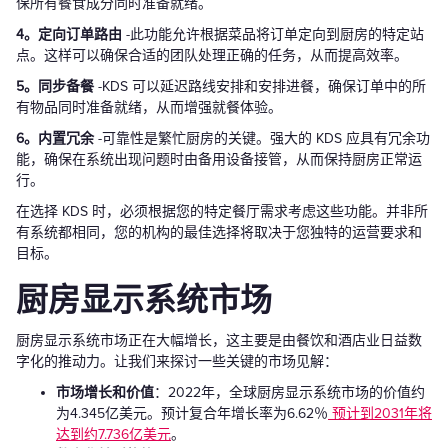
保所有餐食成分同时准备就绪。
4。定向订单路由
-此功能允许根据菜品将订单定向到厨房的特定站
点。这样可以确保合适的团队处理正确的任务，从而提高效率。
5。同步备餐
-KDS 可以延迟路线安排和安排进餐，确保订单中的所
有物品同时准备就绪，从而增强就餐体验。
6。内置冗余
-可靠性是繁忙厨房的关键。强大的 KDS 应具有冗余功
能，确保在系统出现问题时由备用设备接管，从而保持厨房正常运
行。
在选择 KDS 时，必须根据您的特定餐厅需求考虑这些功能。并非所
有系统都相同，您的机构的最佳选择将取决于您独特的运营要求和
目标。
厨房显示系统市场
厨房显示系统市场正在大幅增长，这主要是由餐饮和酒店业日益数
字化的推动力。让我们来探讨一些关键的市场见解：
市场增长和价值
：2022年，全球厨房显示系统市场的价值约
为4.345亿美元。预计复合年增长率为6.62％
预计到2031年将
达到约7.736亿美元
。