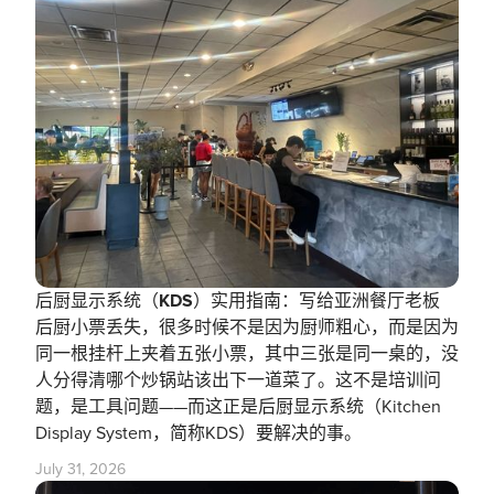
后厨显示系统（KDS）实用指南：写给亚洲餐厅老板
后厨小票丢失，很多时候不是因为厨师粗心，而是因为
同一根挂杆上夹着五张小票，其中三张是同一桌的，没
人分得清哪个炒锅站该出下一道菜了。这不是培训问
题，是工具问题——而这正是后厨显示系统（Kitchen
Display System，简称KDS）要解决的事。
July 31, 2026