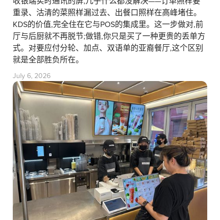
收银端实时通讯的屏,几乎什么都没解决——订单照样要
重录、沽清的菜照样漏过去、出餐口照样在高峰堵住。
KDS的价值,完全住在它与POS的集成里。这一步做对,前
厅与后厨就不再脱节;做错,你只是买了一种更贵的丢单方
式。对要应付分轮、加点、双语单的亚裔餐厅,这个区别
就是全部胜负所在。
July 6, 2026