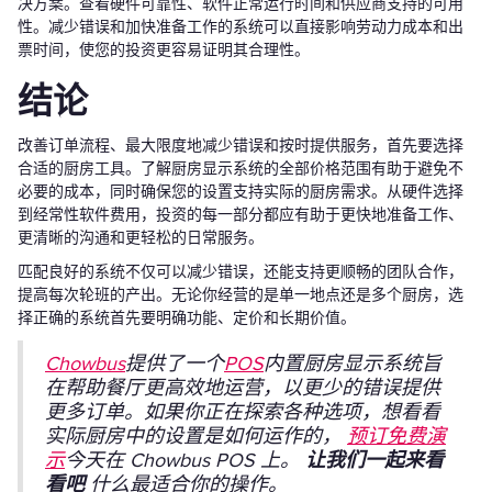
决方案。查看硬件可靠性、软件正常运行时间和供应商支持的可用
性。减少错误和加快准备工作的系统可以直接影响劳动力成本和出
票时间，使您的投资更容易证明其合理性。
结论
改善订单流程、最大限度地减少错误和按时提供服务，首先要选择
合适的厨房工具。了解厨房显示系统的全部价格范围有助于避免不
必要的成本，同时确保您的设置支持实际的厨房需求。从硬件选择
到经常性软件费用，投资的每一部分都应有助于更快地准备工作、
更清晰的沟通和更轻松的日常服务。
匹配良好的系统不仅可以减少错误，还能支持更顺畅的团队合作，
提高每次轮班的产出。无论你经营的是单一地点还是多个厨房，选
择正确的系统首先要明确功能、定价和长期价值。
Chowbus
提供了一个
POS
内置厨房显示系统旨
在帮助餐厅更高效地运营，以更少的错误提供
更多订单。如果你正在探索各种选项，想看看
实际厨房中的设置是如何运作的，
预订免费演
示
今天在 Chowbus POS 上。
让我们一起来看
看吧
什么最适合你的操作。