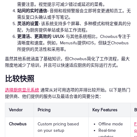
需要注意。视觉提示可减少错过或延迟的菜肴。
站间的实时通信-
音频和视频警报会立即将变更通知员工。无
需反复口头确认或手写笔记。
灵活的设置-
该系统支持多个屏幕、多种模式和特定餐具的分
配，为厨房提供单站或多站工作流程。
更清洁、更高效的 UI/UX-
与其他系统相比，Chowbus专注于
清晰度和速度。例如，Menusifu提供KDS，但缺乏Chowbus
所提供的灵活性和采用率。
虽然其他系统涵盖了基础知识，但Chowbus简化了工作流程，最大
限度地减少了培训，并且可以快速适应厨房的实际运行方式。
比较快照
选择厨房显示系统
通常从对可用选项的并排比较开始。以下是热门
提供商、他们提供的服务以及最适合谁的简要分类：
Vendor
Pricing
Key Features
B
Chowbus
Custom pricing based
Offline mode
F
on your setup
Real-time
q
updates
r