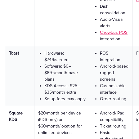
Dish
consolidation
Audio-Visual
alerts
Chowbus POS
integration
Toast
Hardware:
POS
F
$749/screen
integration
Software: $0–
Android‑based
$69+/month base
rugged
plans
screens
KDS Access: $25–
Customizable
$35/month extra
interface
Setup fees may apply
Order routing
Square
$20/month per device
Android/iPad
S
KDS
(KDS only) or
compatibility
i
$60/month/location for
Ticket routing
unlimited devices
Basic