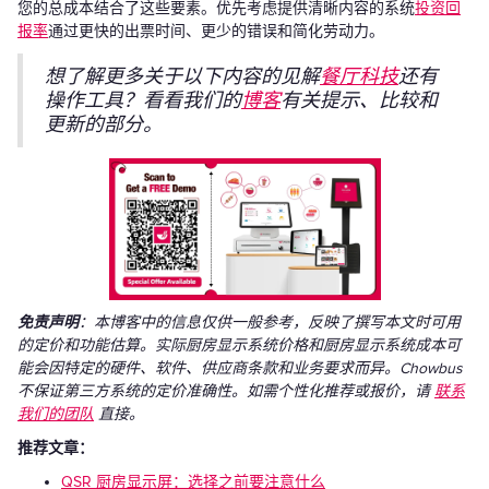
您的总成本结合了这些要素。优先考虑提供清晰内容的系统
投资回
报率
通过更快的出票时间、更少的错误和简化劳动力。
想了解更多关于以下内容的见解
餐厅科技
还有
操作工具？看看我们的
博客
有关提示、比较和
更新的部分。
免责声明
：本博客中的信息仅供一般参考，反映了撰写本文时可用
的定价和功能估算。实际厨房显示系统价格和厨房显示系统成本可
能会因特定的硬件、软件、供应商条款和业务要求而异。Chowbus
不保证第三方系统的定价准确性。如需个性化推荐或报价，请
联系
我们的团队
直接。
推荐文章：
QSR 厨房显示屏：选择之前要注意什么