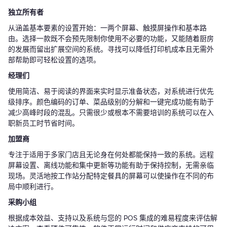
独立所有者
从涵盖基本要素的设置开始：一两个屏幕、触摸屏操作和基本路
由。选择一款既不会预先限制你使用不必要的功能，又能随着厨房
的发展而留出扩展空间的系统。寻找可以降低打印机成本且无需外
部帮助即可轻松设置的选项。
经理们
使用简洁、易于阅读的界面来实时显示准备状态，对系统进行优先
级排序。颜色编码的订单、菜品级别的分解和一键完成功能有助于
减少高峰时段的混乱。只需很少或根本不需要培训的系统可以在入
职新员工时节省时间。
加盟商
专注于适用于多家门店且无论身在何处都能保持一致的系统。远程
屏幕设置、离线功能和集中更新等功能有助于保持控制，无需亲临
现场。灵活地按工作站分配特定餐具的屏幕可以使操作在不同的布
局中顺利进行。
采购小组
根据成本效益、支持以及系统与您的 POS 集成的难易程度来评估解