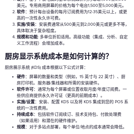
美元。专用商用屏幕的价格为每个电台1,500至5,000美元。
软件
：预计每台设备的每月订阅费用为12-35美元以上，或更
高的一次性永久许可费。
实施/安装
：安装费通常从500美元到2,000美元或更多不等，
具体取决于复杂程度。
规模和功能
: 多单位折扣适用。高级功能（集成、分析、自定
义工作流程）会增加成本。
厨房显示系统成本是如何计算的？
厨房展示系统 (KDS) 成本根据以下公式计算：
硬件
：屏幕的数量和类型（例如，15 英寸与 22 英寸）、厨
房打印机、服务器/集线器和所需的安装硬件。
软件许可
：通常为每个屏幕或位置收取月度/年度订阅费。一
些供应商提供永久许可证（更高的前期成本）。
实施/设置
：安装、配置 KDS 以及将 KDS 集成到您的 POS 系
统的一次性费用。
持续成本
：包括软件订阅续订、技术支持包、付款处理费
（如果适用）和潜在的硬件维护。
规模
：对于多站点部署，每个单位/地点的成本通常会降低。