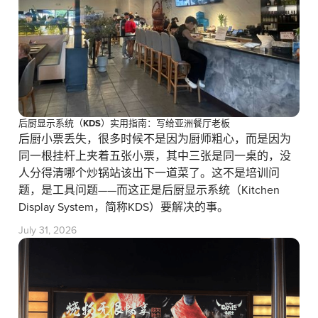
后厨显示系统（KDS）实用指南：写给亚洲餐厅老板
后厨小票丢失，很多时候不是因为厨师粗心，而是因为
同一根挂杆上夹着五张小票，其中三张是同一桌的，没
人分得清哪个炒锅站该出下一道菜了。这不是培训问
题，是工具问题——而这正是后厨显示系统（Kitchen
Display System，简称KDS）要解决的事。
July 31, 2026