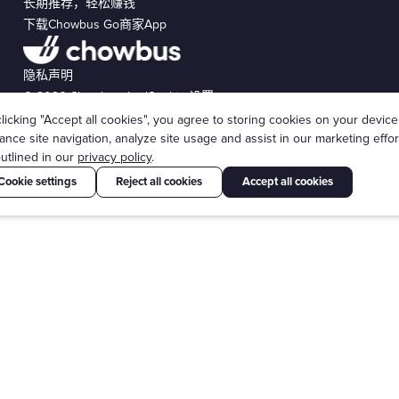
长期推荐，轻松赚钱
下载Chowbus Go商家App
隐私声明
© 2026 Chowbus, Inc.
Cookie 设置
licking "Accept all cookies", you agree to storing cookies on your device
nce site navigation, analyze site usage and assist in our marketing effor
utlined in our
privacy policy
.
Cookie settings
Reject all cookies
Accept all cookies