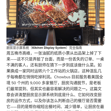
厨房显示屏系统（Kitchen Display System）完全指南
周五晚市高峰，一张油腻的纸质小票从出品架上掉了下
来——这不只是弄脏了台面，而是一份丢失的订单、一桌
不满的客人，还有厨师在猜下一步到底该做什么菜。如
果换成一家同时运转六个工作站的火锅店，这种混乱几
乎每晚都在悄悄吃掉利润。Chowbus 目前服务着美国全
境 50 个州的 9,000 多家餐厅，厨房沟通脱节，是老板
们最常提到、但其实也最容易解决的问题之一。这篇文
章会讲清楚厨房显示屏系统到底是什么、它如何改变厨
房的运作方式，以及你该怎么判断自己的餐厅是否需要
它——目的是帮你缩短出餐时间、减少错单，让厨房在最