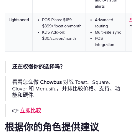
audio‑visual
alerts
Lightspeed
POS Plans: $189–
Advanced
F
$399+/location/month
routing
m
KDS Add-on:
Multi‑site sync
$30/screen/month
POS
integration
还在权衡你的选择吗？
看看怎么做
Chowbus
对战 Toast、Square、
Clover 和 Menusifu。并排比较价格、支持、功
能和硬件。
👉
立即比较
根据你的角色提供建议