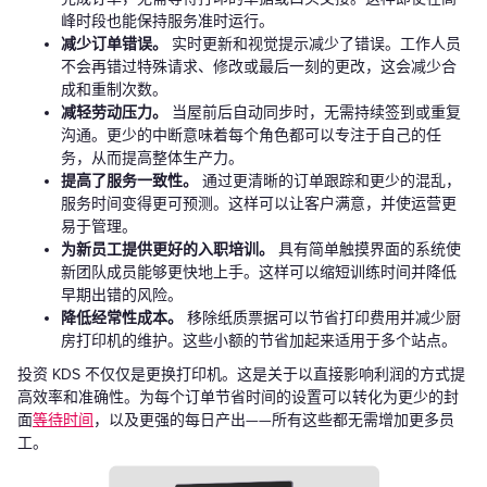
峰时段也能保持服务准时运行。
减少订单错误。
实时更新和视觉提示减少了错误。工作人员
不会再错过特殊请求、修改或最后一刻的更改，这会减少合
成和重制次数。
减轻劳动压力。
当屋前后自动同步时，无需持续签到或重复
沟通。更少的中断意味着每个角色都可以专注于自己的任
务，从而提高整体生产力。
提高了服务一致性。
通过更清晰的订单跟踪和更少的混乱，
服务时间变得更可预测。这样可以让客户满意，并使运营更
易于管理。
为新员工提供更好的入职培训。
具有简单触摸界面的系统使
新团队成员能够更快地上手。这样可以缩短训练时间并降低
早期出错的风险。
降低经常性成本。
移除纸质票据可以节省打印费用并减少厨
房打印机的维护。这些小额的节省加起来适用于多个站点。
投资 KDS 不仅仅是更换打印机。这是关于以直接影响利润的方式提
高效率和准确性。为每个订单节省时间的设置可以转化为更少的封
面
等待时间
，以及更强的每日产出——所有这些都无需增加更多员
工。