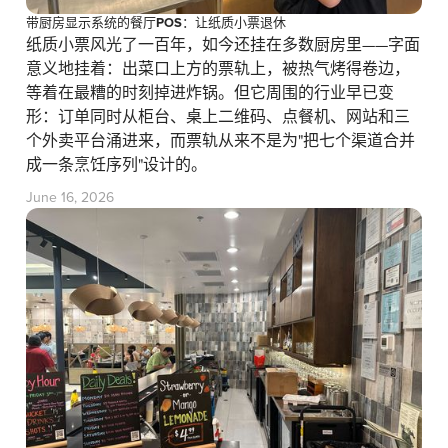
带厨房显示系统的餐厅POS：让纸质小票退休
纸质小票风光了一百年，如今还挂在多数厨房里——字面
意义地挂着：出菜口上方的票轨上，被热气烤得卷边，
等着在最糟的时刻掉进炸锅。但它周围的行业早已变
形：订单同时从柜台、桌上二维码、点餐机、网站和三
个外卖平台涌进来，而票轨从来不是为"把七个渠道合并
成一条烹饪序列"设计的。
June 16, 2026