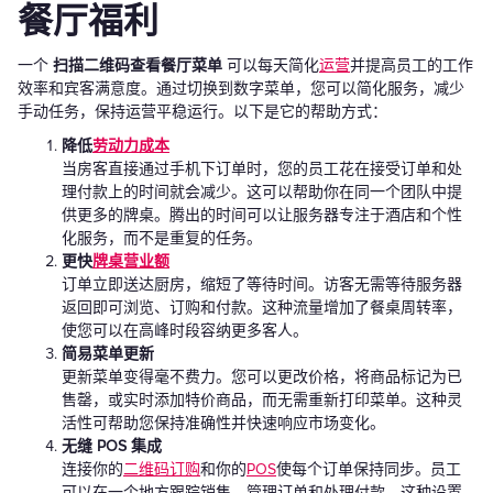
餐厅福利
一个
扫描二维码查看餐厅菜单
可以每天简化
运营
并提高员工的工作
效率和宾客满意度。通过切换到数字菜单，您可以简化服务，减少
手动任务，保持运营平稳运行。以下是它的帮助方式：
降低
劳动力成本
当房客直接通过手机下订单时，您的员工花在接受订单和处
理付款上的时间就会减少。这可以帮助你在同一个团队中提
供更多的牌桌。腾出的时间可以让服务器专注于酒店和个性
化服务，而不是重复的任务。
更快
牌桌营业额
订单立即送达厨房，缩短了等待时间。访客无需等待服务器
返回即可浏览、订购和付款。这种流量增加了餐桌周转率，
使您可以在高峰时段容纳更多客人。
简易菜单更新
更新菜单变得毫不费力。您可以更改价格，将商品标记为已
售罄，或实时添加特价商品，而无需重新打印菜单。这种灵
活性可帮助您保持准确性并快速响应市场变化。
无缝 POS 集成
连接你的
二维码订购
和你的
POS
使每个订单保持同步。员工
可以在一个地方跟踪销售、管理订单和处理付款。这种设置