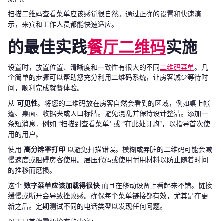
扫描二维码查看菜单应该感觉很自然。通过正确的设置和快速演
示，来宾和工作人员都能快速适应。
的最佳实践
餐厅二维码
实施
设置时，放置位置、清晰度和一致性有很大的不同
二维码菜单
。几
个简单的步骤可以帮助您充分利用二维码系统，让房客减少等待时
间，顺利完成就餐体验。
从
可见性
。将您的二维码放在房客自然会看到的区域，例如桌上帐
篷、桌面、收据夹或入口标牌。避免混乱并保持设计整洁。添加一
条短消息，例如 “扫描到查看菜单” 或 “在此处订购”，以指导首次使
用的用户。
使用
高分辨率打印
以避免扫描错误。模糊或弄脏的二维码可能会减
慢速度或阻碍房客使用。层压代码或使用耐用材料以防止随着时间
的推移而磨损。
这个
数字菜单应该加载得很快
而且在移动设备上看起来不错。链接
缓慢或断开会导致挫败感。确保每个菜单链接都有效，尤其是在更
新之后。定期测试不同的电话类型以发现任何问题。