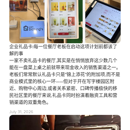
企业礼品卡:每一位餐厅老板在启动这项计划前都该了
解的事
一家不卖礼品卡的餐厅,其实是在悄悄放弃这少数几个
能在一盘菜上桌之前就带来现金收入的销售渠道之一。
老板们常常默认礼品卡只是"锦上添花"的附加项,而不是
商业模式里的核心一环——但对于开在写字楼园区附
近、购物中心周边,或者关系紧密、口碑传播极快的移
民社区里的餐厅来说,礼品卡同时扮演着融资工具和营
销渠道的双重角色。
July 31, 2026