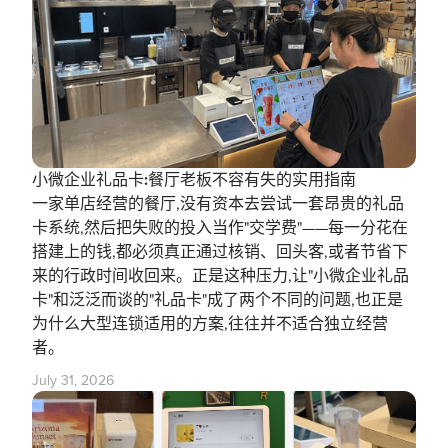
小微企业礼品卡:餐厅老板不容有失的实用指南
一家单店经营的餐厅,没有资本去尝试一套昂贵的礼品
卡系统,然后把失败的投入当作"交学费"——每一分花在
搭建上的钱,都必须真正通过核销、回头客,或者节省下
来的行政时间收回来。正是这种压力,让"小微企业礼品
卡"和泛泛而谈的"礼品卡"成了两个不同的问题,也正是
为什么大型连锁适用的方案,往往并不适合独立经营
者。
July 31, 2026