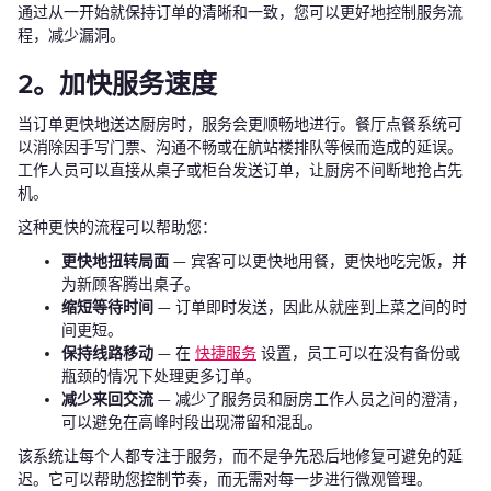
通过从一开始就保持订单的清晰和一致，您可以更好地控制服务流
程，减少漏洞。
2。加快服务速度
当订单更快地送达厨房时，服务会更顺畅地进行。餐厅点餐系统可
以消除因手写门票、沟通不畅或在航站楼排队等候而造成的延误。
工作人员可以直接从桌子或柜台发送订单，让厨房不间断地抢占先
机。
这种更快的流程可以帮助您：
更快地扭转局面
— 宾客可以更快地用餐，更快地吃完饭，并
为新顾客腾出桌子。
缩短等待时间
— 订单即时发送，因此从就座到上菜之间的时
间更短。
保持线路移动
— 在
快捷服务
设置，员工可以在没有备份或
瓶颈的情况下处理更多订单。
减少来回交流
— 减少了服务员和厨房工作人员之间的澄清，
可以避免在高峰时段出现滞留和混乱。
该系统让每个人都专注于服务，而不是争先恐后地修复可避免的延
迟。它可以帮助您控制节奏，而无需对每一步进行微观管理。