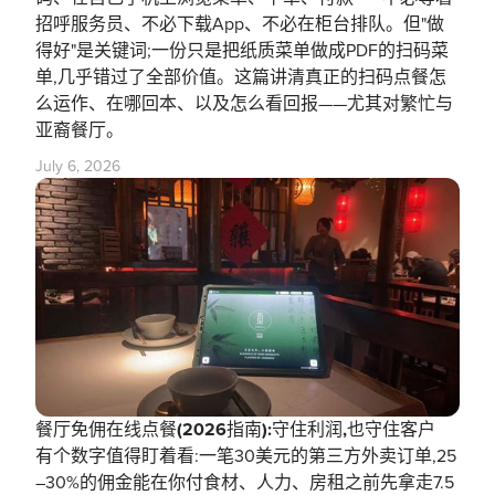
招呼服务员、不必下载App、不必在柜台排队。但"做
得好"是关键词;一份只是把纸质菜单做成PDF的扫码菜
单,几乎错过了全部价值。这篇讲清真正的扫码点餐怎
么运作、在哪回本、以及怎么看回报——尤其对繁忙与
亚裔餐厅。
July 6, 2026
餐厅免佣在线点餐(2026指南):守住利润,也守住客户
有个数字值得盯着看:一笔30美元的第三方外卖订单,25
–30%的佣金能在你付食材、人力、房租之前先拿走7.5