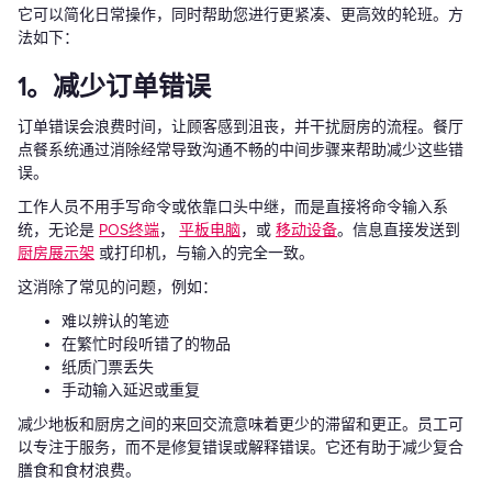
它可以简化日常操作，同时帮助您进行更紧凑、更高效的轮班。方
法如下：
1。减少订单错误
订单错误会浪费时间，让顾客感到沮丧，并干扰厨房的流程。餐厅
点餐系统通过消除经常导致沟通不畅的中间步骤来帮助减少这些错
误。
工作人员不用手写命令或依靠口头中继，而是直接将命令输入系
统，无论是
POS终端
，
平板电脑
，或
移动设备
。信息直接发送到
厨房展示架
或打印机，与输入的完全一致。
这消除了常见的问题，例如：
难以辨认的笔迹
在繁忙时段听错了的物品
纸质门票丢失
手动输入延迟或重复
减少地板和厨房之间的来回交流意味着更少的滞留和更正。员工可
以专注于服务，而不是修复错误或解释错误。它还有助于减少复合
膳食和食材浪费。