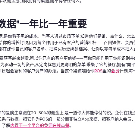
单从佣金挪到你拥有的渠道,而不得罪任何人。
数据"一年比一年重要
据,是你看不见的成本。当客人通过市场下单,知道他们是谁、点什么、怎
给你的增长封顶,因为每个作用于已有客户的营销杠杆——召回短信、会员
单都在建你自己的客户名单、把购买历史绑到档案、让你以零每单成本把人
付费获客越来越贵,所以你已有的客户更值钱——而你只能作用于你能识别并
成为驱动一切的资产,从定向优惠到更聪明的菜单;采集了它的餐厅,拥有"向
你建起会复利的客户资产的办法。当这个渠道喂给你
POS
里的
会员
计划,每
你的复购生意跑在20–30%的佣金上,是一道你大体能停付的税。免佣在线
系与数据。把它作为POS的一部分而非独立App来搭、把客户纳入会员
。了解
内置于一个平台的免佣在线点餐
。