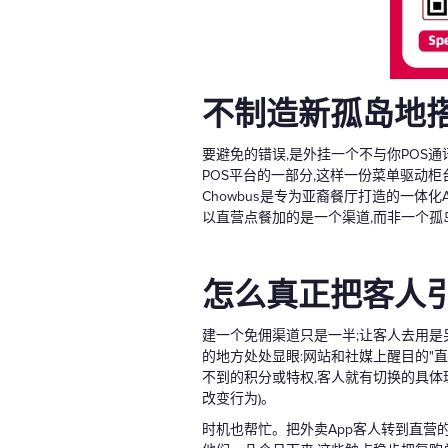
不制造新孤岛地
要避免的错误,是外挂一个不与你POS
POS平台的一部分,这样一份菜单驱动
Chowbus是专为亚裔餐厅打造的一体化AI
以直营点餐加的是一个渠道,而非一个孤
怎么真正把客人
建一个免佣渠道只是一半;让客人去用是
的地方处处显眼:网站和社媒上醒目的"直
不到的积分或特权,客人就有切换的具体
改变行为)。
时机也帮忙。把外卖App客人转到直营