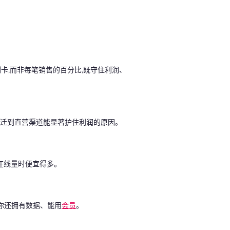
刷卡,而非每笔销售的百分比,既守住利润、
购客户迁到直营渠道能显著护住利润的原因。
在线量时便宜得多。
你还拥有数据、能用
会员
。