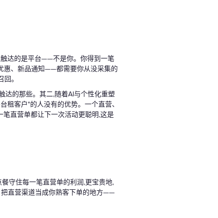
么触达的是平台——不是你。你得到一笔
优惠、新品通知——都需要你从没采集的
召回。
触达的那些。其二,随着AI与个性化重塑
平台租客户"的人没有的优势。一个直营、
一笔直营单都让下一次活动更聪明,这是
点餐守住每一笔直营单的利润,更宝贵地,
、把直营渠道当成你熟客下单的地方——