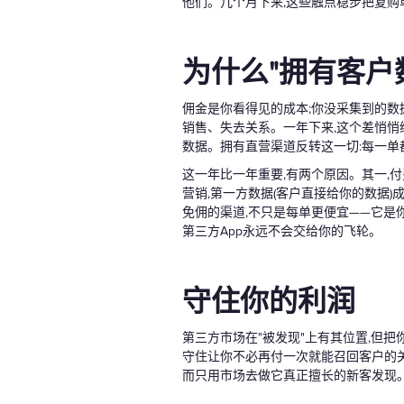
他们。几个月下来,这些触点稳步把复购
为什么"拥有客户
佣金是你看得见的成本;你没采集到的数
销售、失去关系。一年下来,这个差悄悄
数据。拥有直营渠道反转这一切:每一
这一年比一年重要,有两个原因。其一,
营销,第一方数据(客户直接给你的数据)
免佣的渠道,不只是每单更便宜——它是
第三方App永远不会交给你的飞轮。
守住你的利润
第三方市场在"被发现"上有其位置,但把
守住让你不必再付一次就能召回客户的关
而只用市场去做它真正擅长的新客发现