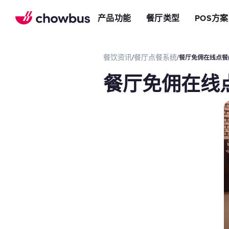
推荐餐厅
店
提升效率
产品功能
餐厅类型
POS方案
长期推荐，轻松赚钱
店&面包店
增加收入
朋友圈
减少成本
运营提效方案
餐饮资讯
/
餐厅点餐系统
/
餐厅免佣在线点餐(
切换到Chowbus
POS系统
餐厅免佣在线点
等位系统
预约
Chowbus G
评价管理
多店管理
线上引流方案
在线点餐
餐厅网站
品牌App