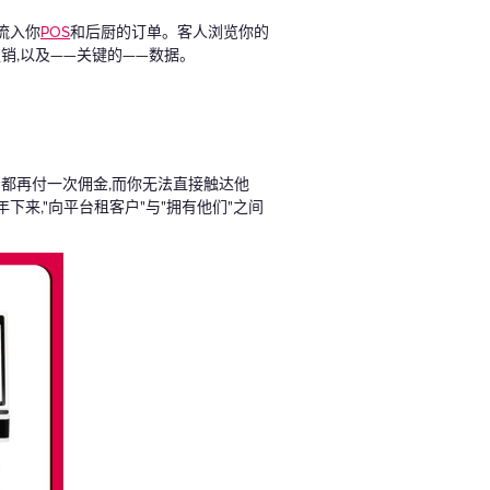
流入你
POS
和后厨的订单。客人浏览你的
销,以及——关键的——数据。
购都再付一次佣金,而你无法直接触达他
来,"向平台租客户"与"拥有他们"之间