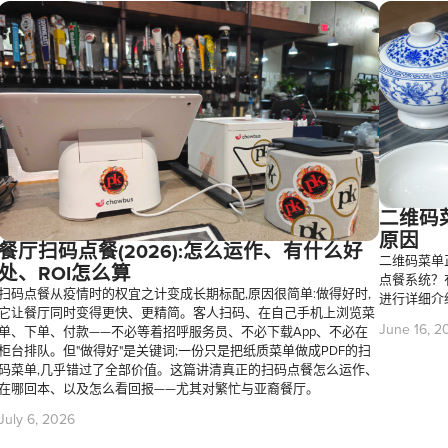
二维码
原因
餐厅扫码点餐(2026):怎么运作、有什么好
二维码菜单
处、ROI怎么算
点餐系统？
扫码点餐从疫情时的权宜之计变成长期标配,原因很简单:做得好时,
进行详细介
它让餐厅同时变得更快、更精简。客人扫码、在自己手机上浏览菜
June 16, 2
单、下单、付款——不必等着招呼服务员、不必下载App、不必在
柜台排队。但"做得好"是关键词;一份只是把纸质菜单做成PDF的扫
码菜单,几乎错过了全部价值。这篇讲清真正的扫码点餐怎么运作、
在哪回本、以及怎么看回报——尤其对繁忙与亚裔餐厅。
July 6, 2026