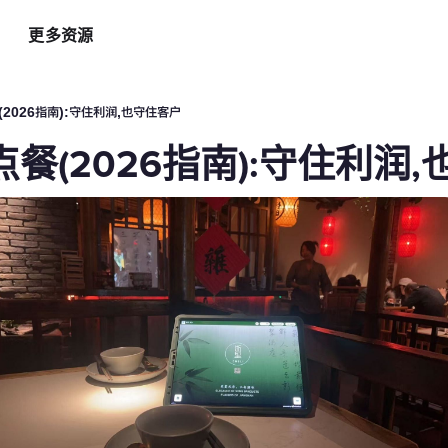
更多资源
智能硬件方案
AI 营销助手
最新
运
2026指南):守住利润,也守住客户
自助点餐机
AI 广告投放
餐
餐(2026指南):守住利润
AI
手持POS
AI 社媒营销
新
平板点餐
AI 创意素材
全
o商家App
扫码点餐
AI 评价洞察
智
取餐叫号屏
三方整合方案
自
厨房显示系统
外卖平台整合
自
顾
增加客流方案
解锁更多资金
3
会员系统
资金周转
短信营销
促销引擎