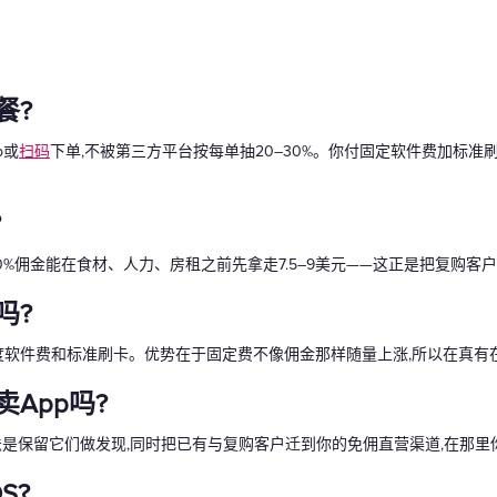
餐?
p或
扫码
下单,不被第三方平台按每单抽20–30%。你付固定软件费加标准
?
5–30%佣金能在食材、人力、房租之前先拿走7.5–9美元——这正是把复
吗?
月度软件费和标准刷卡。优势在于固定费不像佣金那样随量上涨,所以在真有
App吗?
是保留它们做发现,同时把已有与复购客户迁到你的免佣直营渠道,在那里
S?