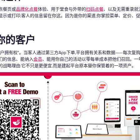
点餐页或
品牌化点餐
体验、用于堂食与外带的
扫码点餐
、以及无需重录就
显示或打印;客人的信息留在你这。因为是你的渠道,你掌控菜单、定价、促
你的客户
客户拥有权"。当客人通过第三方App下单,平台拥有关系和数据——每次复
们的信息、能纳入
会员
、能用你自己的活动以零每单成本把他们召回。一年下
的战略理由:它不只是更便宜,而是建起平台原本替你保管着的一项资产。