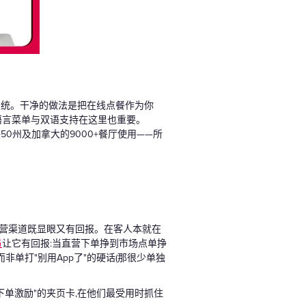
系统。干净的做法是把在线点餐作为你
多语言菜单与双语支持在这里也重要。
0州及加拿大的9000+餐厅使用——所
直营渠道既显眼又有回报。在客人本就在
员
让它有回报:当直营下单挣到市场点单挣
单打"别用App了"的硬话(那很少单独
下单激励"的夹页卡,在他们最受用时抓住