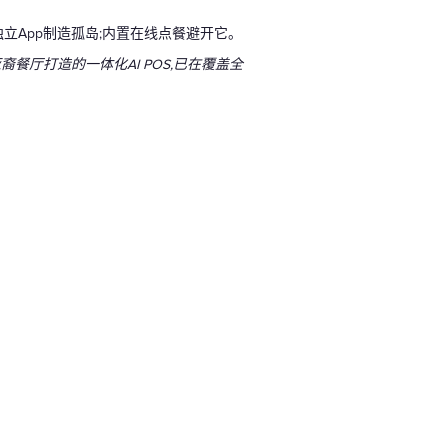
立App制造孤岛;内置在线点餐避开它。
亚裔餐厅打造的一体化AI POS,已在覆盖全