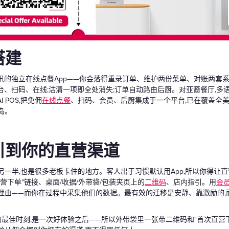
搭建
通讯的独立在线点餐App——你会落得重录订单、维护两份菜单、对账两套
柜台、扫码、在线;沽清一项即全处消失;订单自动路由后厨。对亚裔餐厅,
 POS,把免佣
在线点餐
、扫码、会员、后厨集成于一个平台,已在覆盖全美5
岛。
引到你的直营渠道
另一半,也是很多老板卡住的地方。客人出于习惯默认用App,所以你得让
营下单"链接、桌面/收据/外带袋/包装夹页上的
二维码
、店内指引。用
会
理由——而你在过程中采集他们的数据。最有效的迁移是安静、靠激励的,而非
的最佳时刻,是一次好体验之后——所以外带袋里一张带二维码和"首次直营