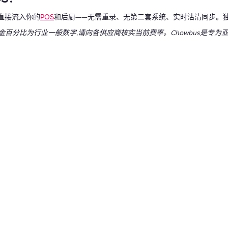
直接流入你的
POS
和后厨——无需重录、无第二套系统、实时沽清同步。独
新。佣金百分比为行业一般数字,请向各供应商核实当前费率。Chowbus是专为