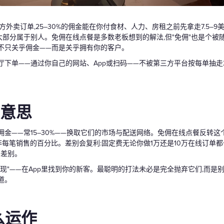
礼品卡
方外卖订单,25–30%的佣金能在你付食材、人力、房租之前先拿走7.5–
大部分属于别人。免佣在线点餐是多数老板想到的解法,但"免佣"也是个
不只关乎佣金——而是关乎拥有你的客户。
下单——通过你自己的网站、App或扫码——不被第三方平台按每单抽走20–
么意思
收佣金——常15–30%——换取它们的市场与配送网络。免佣在线点餐反转
而非每笔销售的百分比。差别会复利:固定费无论你做1万还是10万在线订单
的差别。
现"——在App里找到你的新客。最聪明的打法未必是完全抛弃它们,而是
道。
么运作