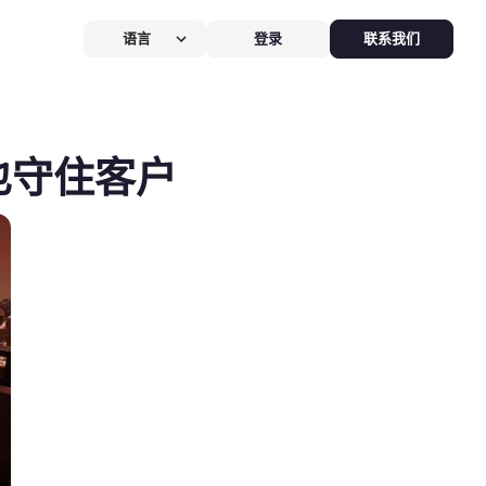
语言
登录
联系我们
营提效方案
厅
POS系统
,也守住客户
 POS
硬件全免，价值
$826
客换机零成本，AI POS+接单设备
免，管好全店、无合约。
能硬件方案
助点餐机
Kiosk
助点餐Kiosk，
限时5折
客自助下单支付，人工最高省
0%，新客立享5折。