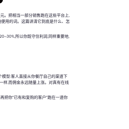
9美元。把相当一部分销售跑在这些平台上,
被随便用的词。这篇讲清它到底是什么、怎
30%,所以你既守住利润,同样重要地,
这个模型:客人直接从你餐厅自己的渠道下
都一样,而佣金永远随量上涨。对真有在线
别再把你"已有和复购的客户"跑在一道你