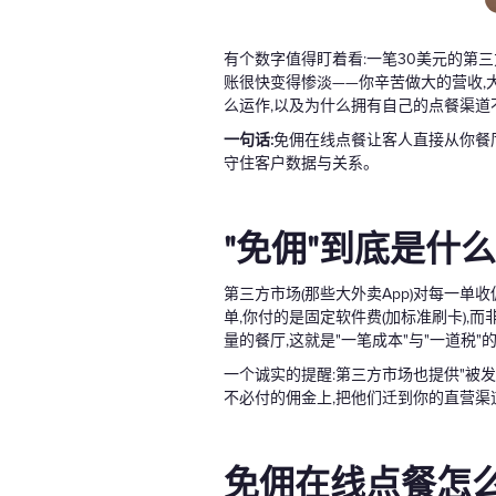
有个数字值得盯着看:一笔30美元的第三
账很快变得惨淡——你辛苦做大的营收,
么运作,以及为什么拥有自己的点餐渠道
一句话:
免佣在线点餐让客人直接从你餐厅
守住客户数据与关系。
"免佣"到底是什
第三方市场(那些大外卖App)对每一单
单,你付的是固定软件费(加标准刷卡),
量的餐厅,这就是"一笔成本"与"一道税"
一个诚实的提醒:第三方市场也提供"被发
不必付的佣金上,把他们迁到你的直营渠
免佣在线点餐怎