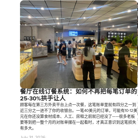
餐厅在线订餐系统：如何不再把每笔订单的
25-30%拱手让人
顾客每在第三方外卖平台上点一次餐，这笔账单里就有四分之一到
近三分之一进不了你的收银台。一笔40美元的订单，可能有10-12美
元在你还没算食材成本、人工、房租之前就已经没了——很多老板
要等到把一整个月的对账单摆在一起看时，才真正意识到这笔损失
有多大。
July 31, 2026