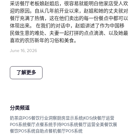
采访餐厅老板娘赵姐后，很容易就能明白他家店受人欢
迎的原因。自从几年前开业以来，赵姐和她的丈夫就对
餐厅充满了热情，这在他们卖出的每一份餐点中都可以
体现出来。 在我们的对话中，赵姐讲述了作为中国移
民做生意的难处、夫妻一起打拼的点点滴滴、以及她最
喜欢的农历新年的习俗和美食。
June 16, 2026
了解更多
分类频道
奶茶店POS
餐饮行业洞察
厨房显示系统(KDS)
快餐厅运营
POS系统
餐厅点餐系统
手持POS系统
餐厅运营
全美餐饮展
餐饮POS系统
自助点餐机
餐厅POS系统