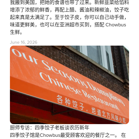
我搬到美国，把她的食谱也带了过来。新鲜韭菜给馅料
增添了浓郁的鲜香，再配上醋、酱油和辣椒油，饺子吃
起来真是太满足了。至于饺子皮，你可以自己动手做，
味道更鲜美，也可以在亚洲超市买到，搭配 Chowbus
生鲜。
June 16, 2026
厨师专访：四季饺子老板谈农历新年
四季饺子馆是Chowbus最受顾客欢迎的餐厅之一。 在