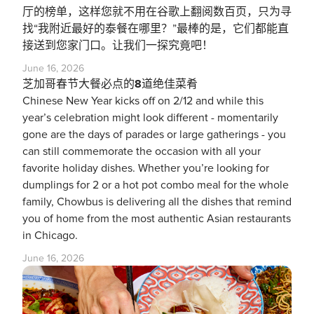
厅的榜单，这样您就不用在谷歌上翻阅数百页，只为寻
找“我附近最好的泰餐在哪里？”最棒的是，它们都能直
接送到您家门口。让我们一探究竟吧！
June 16, 2026
芝加哥春节大餐必点的8道绝佳菜肴
Chinese New Year kicks off on 2/12 and while this
year’s celebration might look different - momentarily
gone are the days of parades or large gatherings - you
can still commemorate the occasion with all your
favorite holiday dishes. Whether you’re looking for
dumplings for 2 or a hot pot combo meal for the whole
family, Chowbus is delivering all the dishes that remind
you of home from the most authentic Asian restaurants
in Chicago.
June 16, 2026