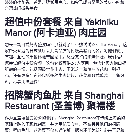
淡淡的桂花香。曾是宫廷御用点心，如今已成为常见的节庆小吃和
台湾热门街头美食。
超值中份套餐 来自 Yakiniku
Manor (阿卡迪亚) 肉庄园
想来一场日式烤肉盛宴吗？那就对了！不妨试试Yakiniku Manor，这
家备受欢迎的日式餐厅以其高品质的传统菜肴而闻名。将他们餐厅
有趣、互动的用餐体验带回家中。想要完整的烧烤体验，我们推荐
您尝试超值中份套餐。这份套餐可供2-3人享用，包含让您大饱口福
所需的一切，包括顶级雪花牛肉、玉米芝士和辣味五花肉。别担
心，还有更多：它还包括多种牛肉切片、蔬菜和各式蘸酱。自备烤
盘，尽享美味盛宴！
招牌蟹肉鱼肚 来自 Shanghai
Restaurant (圣盖博) 聚福楼
作为圣盖博备受赞誉的餐厅，Shanghai Restaurant在传统上海菜的
基础上融入了现代创意，并选用优质食材。不妨尝尝他们的招牌
菜：蟹肉鱼肚。这道菜不仅味道浓郁，据说还能为新年带来富足和