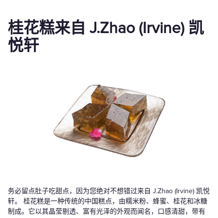
桂花糕来自 J.Zhao (Irvine) 凯
悦轩
务必留点肚子吃甜点，因为您绝对不想错过来自 J.Zhao (Irvine) 凯悦
轩。 桂花糕是一种传统的中国糕点，由糯米粉、蜂蜜、桂花和冰糖
制成。它以其晶莹剔透、富有光泽的外观而闻名，口感清甜，带有