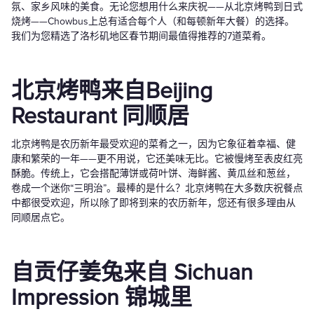
氛、家乡风味的美食。无论您想用什么来庆祝——从北京烤鸭到日式
烧烤——Chowbus上总有适合每个人（和每顿新年大餐）的选择。
我们为您精选了洛杉矶地区春节期间最值得推荐的7道菜肴。
北京烤鸭来自Beijing
Restaurant 同顺居
北京烤鸭是农历新年最受欢迎的菜肴之一，因为它象征着幸福、健
康和繁荣的一年——更不用说，它还美味无比。它被慢烤至表皮红亮
酥脆。传统上，它会搭配薄饼或荷叶饼、海鲜酱、黄瓜丝和葱丝，
卷成一个迷你“三明治”。最棒的是什么？北京烤鸭在大多数庆祝餐点
中都很受欢迎，所以除了即将到来的农历新年，您还有很多理由从
同顺居点它。
自贡仔姜兔来自 Sichuan
Impression 锦城里