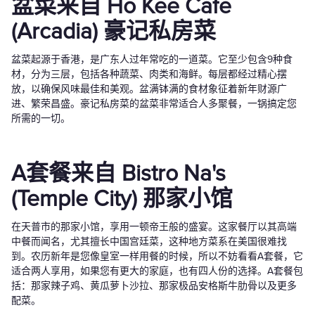
盆菜来自 Ho Kee Cafe
(Arcadia) 豪记私房菜
盆菜起源于香港，是广东人过年常吃的一道菜。它至少包含9种食
材，分为三层，包括各种蔬菜、肉类和海鲜。每层都经过精心摆
放，以确保风味最佳和美观。盆满钵满的食材象征着新年财源广
进、繁荣昌盛。豪记私房菜的盆菜非常适合人多聚餐，一锅搞定您
所需的一切。
A套餐来自 Bistro Na's
(Temple City) 那家小馆
在天普市的那家小馆，享用一顿帝王般的盛宴。这家餐厅以其高端
中餐而闻名，尤其擅长中国宫廷菜，这种地方菜系在美国很难找
到。农历新年是您像皇室一样用餐的时候，所以不妨看看A套餐，它
适合两人享用，如果您有更大的家庭，也有四人份的选择。A套餐包
括：那家辣子鸡、黄瓜萝卜沙拉、那家极品安格斯牛肋骨以及更多
配菜。