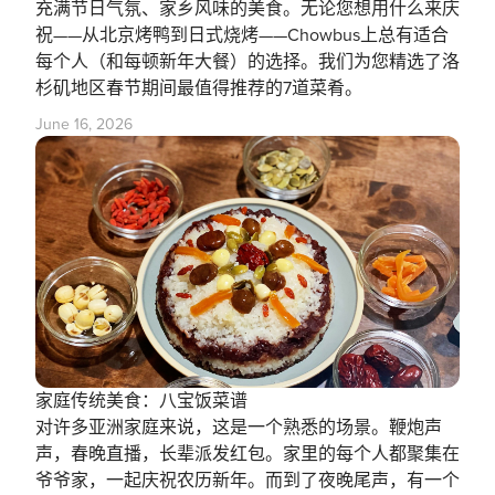
充满节日气氛、家乡风味的美食。无论您想用什么来庆
祝——从北京烤鸭到日式烧烤——Chowbus上总有适合
每个人（和每顿新年大餐）的选择。我们为您精选了洛
杉矶地区春节期间最值得推荐的7道菜肴。
June 16, 2026
家庭传统美食：八宝饭菜谱
对许多亚洲家庭来说，这是一个熟悉的场景。鞭炮声
声，春晚直播，长辈派发红包。家里的每个人都聚集在
爷爷家，一起庆祝农历新年。而到了夜晚尾声，有一个