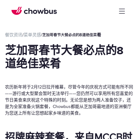
餐饮资讯
/
菜单灵感
/
芝加哥春节大餐必点的8道绝佳菜肴
芝加哥春节大餐必点的8
道绝佳菜肴
农历新年将于2月12日拉开帷幕，尽管今年的庆祝方式可能有所不同
——游行或大型聚会暂时无法举行——您仍然可以享用所有您喜爱的
节日美食来庆祝这个特殊的时刻。无论您是想为两人准备饺子，还
是为全家准备火锅套餐，Chowbus都能从芝加哥最地道的亚洲餐厅
为您送上所有让您想起家乡味道的美食。
招牌麻辣套餐，来自MCCB时