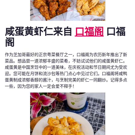
咸蛋黄虾仁来自
口福阁
口福
阁
作为芝加哥最好的正宗粤菜餐厅之一，口福阁为农历新年推出了新
菜品。想品尝一道浓郁丰盛的菜肴，不妨试试他们的咸蛋黄虾仁。
咸蛋黄是中国烹饪中的一道美味，在庆祝活动和节日期间尤为受欢
迎。您可能在月饼和流沙包等热门点心中见过它们。口福阁将咸鸭
蛋黄制成浓郁香醇的酱汁，与烹制完美的虾仁一同翻炒。记得多点
一些，因为您的家人一定会爱不释手！