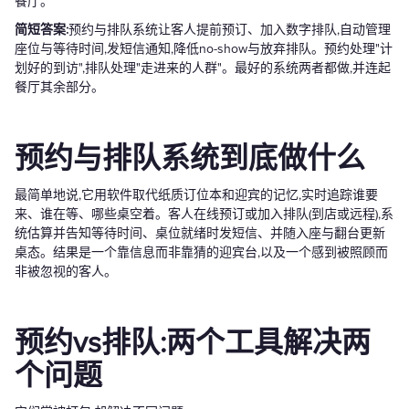
餐厅。
简短答案:
预约与排队系统让客人提前预订、加入数字排队,自动管理
座位与等待时间,发短信通知,降低no-show与放弃排队。预约处理"计
划好的到访",排队处理"走进来的人群"。最好的系统两者都做,并连起
餐厅其余部分。
预约与排队系统到底做什么
最简单地说,它用软件取代纸质订位本和迎宾的记忆,实时追踪谁要
来、谁在等、哪些桌空着。客人在线预订或加入排队(到店或远程),系
统估算并告知等待时间、桌位就绪时发短信、并随入座与翻台更新
桌态。结果是一个靠信息而非靠猜的迎宾台,以及一个感到被照顾而
非被忽视的客人。
预约vs排队:两个工具解决两
个问题