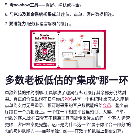
5.
降no-show工具
——提醒、确认或押金。
6.
与POS及其余系统栈集成
,让座位、点单、客户数据相连。
7.
双语能力
,服务多语言客群的餐厅。
多数老板低估的"集成"那一环
单独外挂的预约/排队工具解决了迎宾台,却让餐厅其余部分仍然割
裂。真正的价值出现在它与你的
POS
共享一个系统时:桌态从入座到
点单到支付无需重录、预订时采集的客户数据能喂给
会员
、整个前
厅跑在一个真相源上。一个在一个相连平台里预订、入座、点单、
付款的客人,比在四套互不相通工具间被传来传去的同一个客人,运营
更顺、客户档案更完整。这正是为什么选一个"属于你平台一部分"的
预约与排队能力——而非单独订阅——在效率和数据上都更划算。