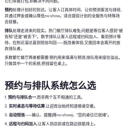
它们常被打包,却解决不同问题。
预约
处理计划好的到访。让客人订具体时间、让你预测客流与排班,
并通过押金或确认降低no-show。适合提前计划的全服务与特殊场
合就餐。
排队
处理走进来的现实。热门餐厅排队难免;问题是等位客人感到"被
告知"还是"被丢下"。数字排队让客人远程或扫码加入、看到预计等
待、在附近溜达直到短信叫回——既改善体验,又挽回本会离开的放
弃排队者。
多数繁忙餐厅两者都需要:预约用来填满与预测,排队用来接住溢出。
只做其中一个的系统,把钱留在桌上。
预约与排队系统怎么选
1.
预约与排队合一
,而非两个互不相通的工具。
2.
实时桌态与等待估算
,让迎宾台始终知道哪桌空着。
3.
自动短信
——确认、提醒(降no-show)、"您的桌位已就绪"。
4.
远程与扫码加入
,让客人到店前或在路边就能排上。