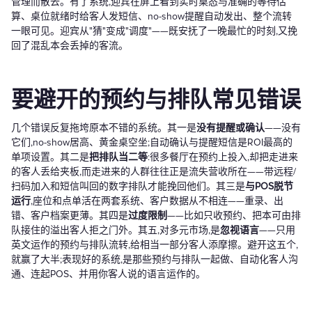
管理而散去。有了系统,迎宾在屏上看到实时桌态与准确的等待估
算、桌位就绪时给客人发短信、no-show提醒自动发出、整个流转
一眼可见。迎宾从"猜"变成"调度"——既安抚了一晚最忙的时刻,又挽
回了混乱本会丢掉的客流。
要避开的预约与排队常见错误
几个错误反复拖垮原本不错的系统。其一是
没有提醒或确认
——没有
它们,no-show居高、黄金桌空坐;自动确认与提醒短信是ROI最高的
单项设置。其二是
把排队当二等
:很多餐厅在预约上投入,却把走进来
的客人丢给夹板,而走进来的人群往往正是流失营收所在——带远程/
扫码加入和短信叫回的数字排队才能挽回他们。其三是
与POS脱节
运行
,座位和点单活在两套系统、客户数据从不相连——重录、出
错、客户档案更薄。其四是
过度限制
——比如只收预约、把本可由排
队接住的溢出客人拒之门外。其五,对多元市场,是
忽视语言
——只用
英文运作的预约与排队流转,给相当一部分客人添摩擦。避开这五个,
就赢了大半;表现好的系统,是那些预约与排队一起做、自动化客人沟
通、连起POS、并用你客人说的语言运作的。