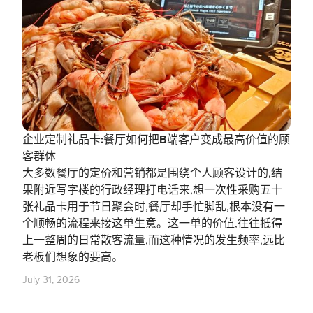
企业定制礼品卡:餐厅如何把B端客户变成最高价值的顾
客群体
大多数餐厅的定价和营销都是围绕个人顾客设计的,结
果附近写字楼的行政经理打电话来,想一次性采购五十
张礼品卡用于节日聚会时,餐厅却手忙脚乱,根本没有一
个顺畅的流程来接这单生意。这一单的价值,往往抵得
上一整周的日常散客流量,而这种情况的发生频率,远比
老板们想象的要高。
July 31, 2026