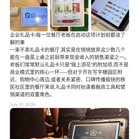
企业礼品卡:每一位餐厅老板在启动这项计划前都该了
解的事
一家不卖礼品卡的餐厅,其实是在悄悄放弃这少数几个
能在一盘菜上桌之前就带来现金收入的销售渠道之一。
老板们常常默认礼品卡只是"锦上添花"的附加项,而不是
商业模式里的核心一环——但对于开在写字楼园区附
近、购物中心周边,或者关系紧密、口碑传播极快的移
民社区里的餐厅来说,礼品卡同时扮演着融资工具和营
销渠道的双重角色。
July 31, 2026