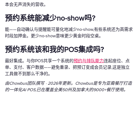
本会无声消失的营收。
预约系统能减少no-show吗?
能——自动确认与提醒能可量化地减少no-show,有些系统还为高需求
时段加押金。更少no-show意味更少黄金时段空桌。
预约系统该和我的POS集成吗?
最好集成。与你POS共享一个系统的
预约与排队能力
连起座位、点
单、支付、客户数据——避免重录、把预订变成会员记录,这是独立
工具做不到那么干净的。
由Chowbus团队撰写 · 2026年更新。Chowbus是专为亚裔餐厅打造
的一体化AI POS,已在覆盖全美50州及加拿大的9000+餐厅使用。