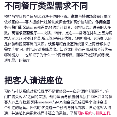
不同餐厅类型需求不同
预约与排队的合适配比,取决于你的业态。
高端与特殊场合
餐厅重度
依赖预约——客人提前计划,确认或押金保护高价值时段。
休闲全服
务与热门街区店
两者都需要:预约给计划者、强排队给走进来的大多
数。
高需求亚裔餐厅
——火锅、韩烤、点心——常活在排队上,因为周
末人潮远超可预订容量,所以管理等待(估算、短信叫回、远程加入)正
是体验和挽回客流的来源。
快餐与柜台业态
传统意义上两者都未必
需要,但仍可用排队应对高峰溢出。知道你的业态在哪,就知道该优先
哪种能力——也印证了为什么一个两者都做、而非只做预约的系统,
适配最广的餐厅。
把客人请进座位
预约与排队系统对繁忙餐厅不是奢侈品——它是"满座却顺畅"与"在
门口流失客人"之间的差别。预约填满与预测;排队接住溢出并让等位
客人心里有数;提醒降no-show;与POS和会员集成把整个流转变成一
个相连的运营。评估时,优先选一个预约与排队都做、自动化客人沟
通、并连起其余系统栈而非孤立的系统。了解
预约系统
与
排队工具
,