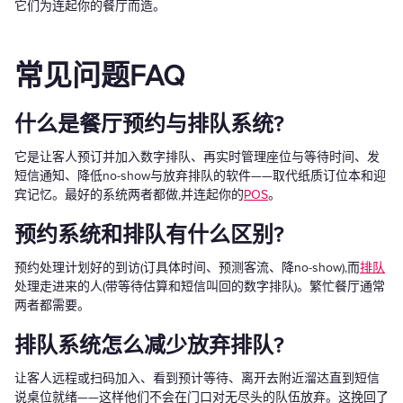
它们为连起你的餐厅而造。
常见问题FAQ
什么是餐厅预约与排队系统?
它是让客人预订并加入数字排队、再实时管理座位与等待时间、发
短信通知、降低no-show与放弃排队的软件——取代纸质订位本和迎
宾记忆。最好的系统两者都做,并连起你的
POS
。
预约系统和排队有什么区别?
预约处理计划好的到访(订具体时间、预测客流、降no-show),而
排队
处理走进来的人(带等待估算和短信叫回的数字排队)。繁忙餐厅通常
两者都需要。
排队系统怎么减少放弃排队?
让客人远程或扫码加入、看到预计等待、离开去附近溜达直到短信
说桌位就绪——这样他们不会在门口对无尽头的队伍放弃。这挽回了