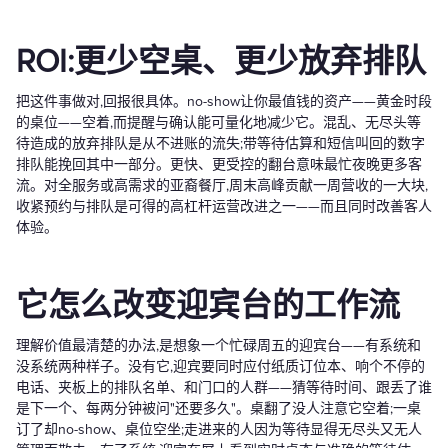
ROI:更少空桌、更少放弃排队
把这件事做对,回报很具体。no-show让你最值钱的资产——黄金时段
的桌位——空着,而提醒与确认能可量化地减少它。混乱、无尽头等
待造成的放弃排队是从不进账的流失;带等待估算和短信叫回的数字
排队能挽回其中一部分。更快、更受控的翻台意味最忙夜晚更多客
流。对全服务或高需求的亚裔餐厅,周末高峰贡献一周营收的一大块,
收紧预约与排队是可得的高杠杆运营改进之一——而且同时改善客人
体验。
它怎么改变迎宾台的工作流
理解价值最清楚的办法,是想象一个忙碌周五的迎宾台——有系统和
没系统两种样子。没有它,迎宾要同时应付纸质订位本、响个不停的
电话、夹板上的排队名单、和门口的人群——猜等待时间、跟丢了谁
是下一个、每两分钟被问"还要多久"。桌翻了没人注意它空着;一桌
订了却no-show、桌位空坐;走进来的人因为等待显得无尽头又无人