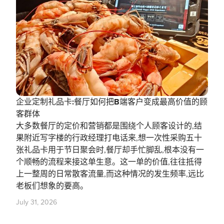
企业定制礼品卡:餐厅如何把B端客户变成最高价值的顾
客群体
大多数餐厅的定价和营销都是围绕个人顾客设计的,结
果附近写字楼的行政经理打电话来,想一次性采购五十
张礼品卡用于节日聚会时,餐厅却手忙脚乱,根本没有一
个顺畅的流程来接这单生意。这一单的价值,往往抵得
上一整周的日常散客流量,而这种情况的发生频率,远比
老板们想象的要高。
July 31, 2026