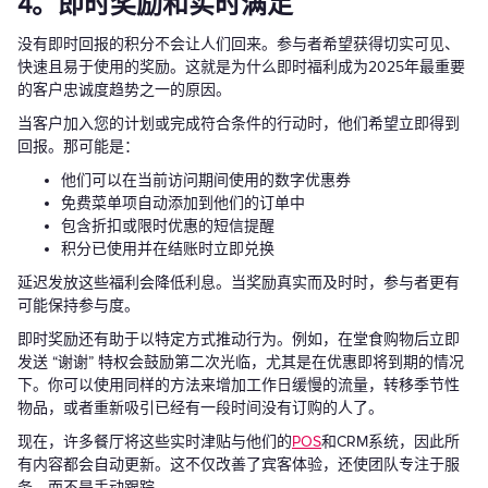
4。即时奖励和实时满足
没有即时回报的积分不会让人们回来。参与者希望获得切实可见、
快速且易于使用的奖励。这就是为什么即时福利成为2025年最重要
的客户忠诚度趋势之一的原因。
当客户加入您的计划或完成符合条件的行动时，他们希望立即得到
回报。那可能是：
他们可以在当前访问期间使用的数字优惠券
免费菜单项自动添加到他们的订单中
包含折扣或限时优惠的短信提醒
积分已使用并在结账时立即兑换
延迟发放这些福利会降低利息。当奖励真实而及时时，参与者更有
可能保持参与度。
即时奖励还有助于以特定方式推动行为。例如，在堂食购物后立即
发送 “谢谢” 特权会鼓励第二次光临，尤其是在优惠即将到期的情况
下。你可以使用同样的方法来增加工作日缓慢的流量，转移季节性
物品，或者重新吸引已经有一段时间没有订购的人了。
现在，许多餐厅将这些实时津贴与他们的
POS
和CRM系统，因此所
有内容都会自动更新。这不仅改善了宾客体验，还使团队专注于服
务，而不是手动跟踪。