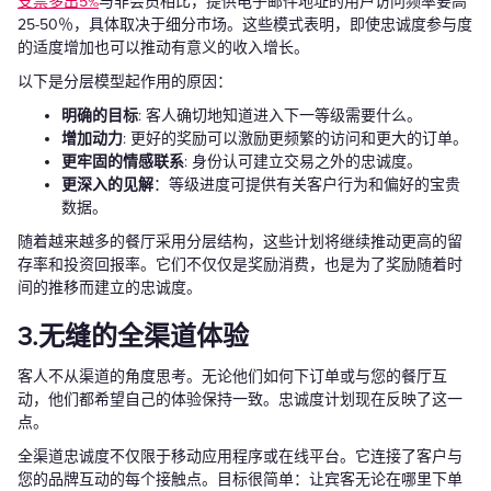
支票多出5%
与非会员相比，提供电子邮件地址的用户访问频率要高
25-50％，具体取决于细分市场。这些模式表明，即使忠诚度参与度
的适度增加也可以推动有意义的收入增长。
以下是分层模型起作用的原因：
明确的目标
: 客人确切地知道进入下一等级需要什么。
增加动力
: 更好的奖励可以激励更频繁的访问和更大的订单。
更牢固的情感联系
: 身份认可建立交易之外的忠诚度。
更深入的见解
：等级进度可提供有关客户行为和偏好的宝贵
数据。
随着越来越多的餐厅采用分层结构，这些计划将继续推动更高的留
存率和投资回报率。它们不仅仅是奖励消费，也是为了奖励随着时
间的推移而建立的忠诚度。
3.无缝的全渠道体验
客人不从渠道的角度思考。无论他们如何下订单或与您的餐厅互
动，他们都希望自己的体验保持一致。忠诚度计划现在反映了这一
点。
全渠道忠诚度不仅限于移动应用程序或在线平台。它连接了客户与
您的品牌互动的每个接触点。目标很简单：让宾客无论在哪里下单