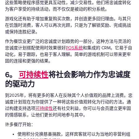
这些策略使程序感觉更具互动性，减少交易性。他们将忠诚度转化
为客户享受的持续活动，而不仅仅是被动的积分系统。
游戏化还有助于增加重复购买次数，并创造更多回归理由。与其只
在饥饿时消费，客人可以再次光顾，只是为了解锁奖励、完成挑战
或保持连胜纪录。
作为餐饮业更广泛的忠诚度计划趋势的一部分，这种方法与灵活的
忠诚度计划搭配使用时效果很好
POS系统
和集成的 CRM。它易于自
动化，易于跟踪，也易于客人理解。简单的游戏机制可以带来更牢
固的连接和更强的结果。
6。
可持续性
将社会影响力作为忠诚度
的驱动力
到2025年，将有更多的客人在反映其个人价值观的品牌上消费。忠
诚度计划现在为你提供了一种将这些价值观转化为行动的方法。通
过构建支持选项
可持续性
还有社交利益，你可以与会员建立更牢固
的情感联系，让他们更长时间地参与其中。
许多餐厅开始：
使用积分兑换慈善捐款，这样宾客就可以为当地的非营利组