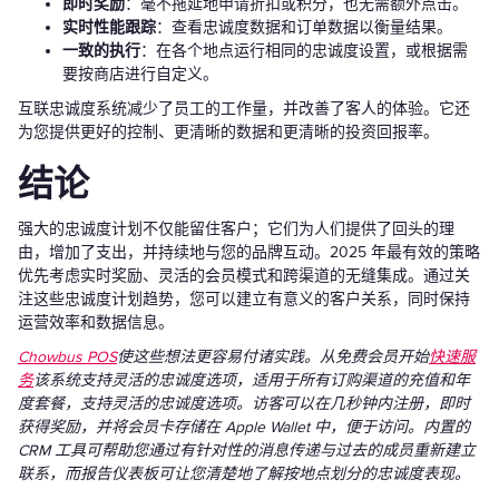
即时奖励
：毫不拖延地申请折扣或积分，也无需额外点击。
实时性能跟踪
：查看忠诚度数据和订单数据以衡量结果。
一致的执行
：在各个地点运行相同的忠诚度设置，或根据需
要按商店进行自定义。
互联忠诚度系统减少了员工的工作量，并改善了客人的体验。它还
为您提供更好的控制、更清晰的数据和更清晰的投资回报率。
结论
强大的忠诚度计划不仅能留住客户；它们为人们提供了回头的理
由，增加了支出，并持续地与您的品牌互动。2025 年最有效的策略
优先考虑实时奖励、灵活的会员模式和跨渠道的无缝集成。通过关
注这些忠诚度计划趋势，您可以建立有意义的客户关系，同时保持
运营效率和数据信息。
Chowbus POS
使这些想法更容易付诸实践。从免费会员开始
快速服
务
该系统支持灵活的忠诚度选项，适用于所有订购渠道的充值和年
度套餐，支持灵活的忠诚度选项。访客可以在几秒钟内注册，即时
获得奖励，并将会员卡存储在 Apple Wallet 中，便于访问。内置的
CRM 工具可帮助您通过有针对性的消息传递与过去的成员重新建立
联系，而报告仪表板可让您清楚地了解按地点划分的忠诚度表现。