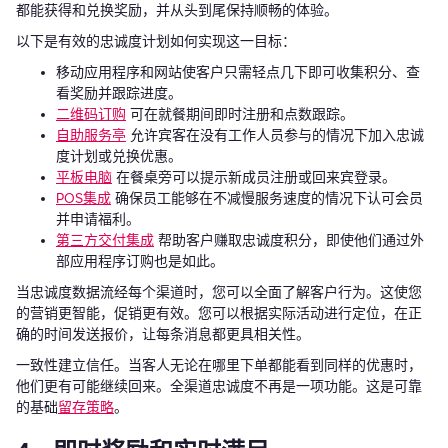
都能获得和兑换奖励，并从头到尾保持顺畅的体验。
以下是有效的忠诚度计划如何实现这一目标：
移动应用程序和网站使客户只需轻点几下即可收集积分、查
看奖励并跟踪进度。
二维码订购
可在就餐期间即时注册和点数跟踪。
自助服务亭
允许宾客在没有工作人员参与的情况下加入忠诚
度计划或兑换优惠。
平板电脑
在餐桌旁可以提示新成员注册或回来宾登录。
POS集成
确保员工能够在不减慢服务速度的情况下认可会员
并申请福利。
第三方交付集成
帮助客户赚取忠诚度积分，即使他们通过外
部应用程序订购也是如此。
当忠诚度数据流经每个渠道时，您可以全面了解客户行为。这使您
的营销更智能，促销更有效。您可以根据实际活动进行定位，在正
确的时间发送报价，让每条消息都更具相关性。
一致性建立信任。当客人无论在哪里下单都能看到同样的优惠时，
他们更有可能继续回来。全渠道忠诚度不再是一项功能。这是可靠
的基础
留存策略
。