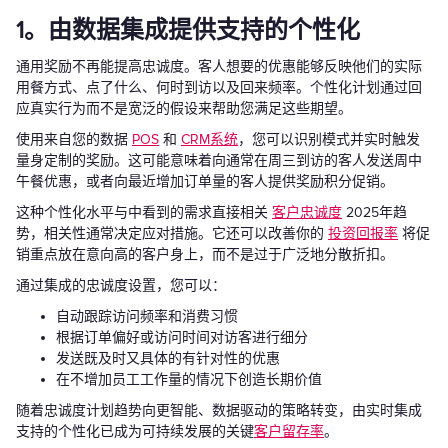
1。由数据集成提供支持的个性化
通用奖励不再能提高忠诚度。客人想要的优惠能够反映他们的实际
用餐方式、点了什么、何时到访以及回来频率。个性化计划通过回
应真实行为而不是宽泛的假设来帮助您满足这些期望。
使用来自您的数据
POS
和
CRM系统
，您可以识别模式并实时触发
量身定制的奖励。这可能意味着向通常在周三到访的客人发送周中
午餐优惠，或者向最近增加订单量的客人提供奖励积分促销。
这种个性化水平与中看到的需求直接相关
客户忠诚度
2025年趋
势，相关性通常决定应对措施。它还可以改善你的
投资回报率
将促
销重点放在意向高的客户身上，而不是过于广泛地分散折扣。
通过集成的忠诚度设置，您可以：
自动跟踪访问频率和消费习惯
根据订单偏好或访问时间对访客进行细分
发送既及时又具体的有针对性的优惠
在不增加员工工作量的情况下创造长期价值
随着忠诚度计划趋势向更智能、数据驱动的策略转变，由实时集成
支持的个性化已成为可持续发展的关键
客户留存率
。