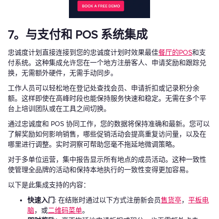
7。与支付和 POS 系统集成
忠诚度计划直接连接到您的忠诚度计划时效果最佳
餐厅的POS
和支
付系统。这种集成允许您在一个地方注册客人、申请奖励和跟踪兑
换，无需额外硬件，无需手动同步。
工作人员可以轻松地在登记处查找会员、申请折扣或记录积分余
额。这样即使在高峰时段也能保持服务快速和稳定。无需在多个平
台上培训团队或在工具之间切换。
通过忠诚度和 POS 协同工作，您的数据将保持准确和最新。您可以
了解奖励如何影响销售，哪些促销活动会提高重复访问量，以及在
哪里进行调整。实时洞察可帮助您毫不拖延地微调策略。
对于多单位运营，集中报告显示所有地点的成员活动。这种一致性
使管理全品牌的活动和保持本地执行的一致性变得更加容易。
以下是此集成支持的内容：
快速入门
: 在结账时通过以下方式注册新会员
售货亭
，
平板电
脑
，或
二维码菜单
。