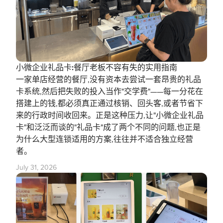
小微企业礼品卡:餐厅老板不容有失的实用指南
一家单店经营的餐厅,没有资本去尝试一套昂贵的礼品
卡系统,然后把失败的投入当作"交学费"——每一分花在
搭建上的钱,都必须真正通过核销、回头客,或者节省下
来的行政时间收回来。正是这种压力,让"小微企业礼品
卡"和泛泛而谈的"礼品卡"成了两个不同的问题,也正是
为什么大型连锁适用的方案,往往并不适合独立经营
者。
July 31, 2026