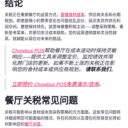
结论
关税正在重塑餐厅的运营方式，
管理食材成本
、供应商关系和长期
规划。即使是微小的费率变化也可能扰乱定价、延迟发货并挤压利
润空间。要想保持领先，就意味着要积极主动——调整采购策略、重
新思考菜单，并密切关注成本趋势。您的运营透明度和灵活性越
高，就越能从容应对未来的挑战。
Chowbus POS
帮助餐厅在成本波动时保持灵敏
响应——提供工具来调整定价、监控绩效并简
化跨门店的更新。如果不断上涨的关税正在影
响您的食材成本或供应商规划，
请联系我们
。
立即预约 Chowbus POS免费演示/咨询
。
餐厅关税常见问题
关税可能影响从食材成本到采购策略的方方面面。这些常见问题将
详细说明您可能面临的情况、存在的风险以及潜在的贸易变化将如
何影响您的
餐厅运营
。