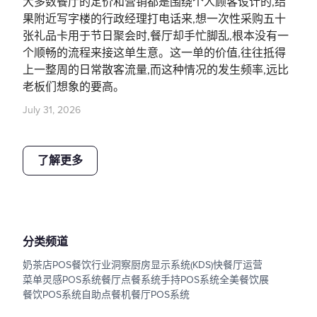
大多数餐厅的定价和营销都是围绕个人顾客设计的,结
果附近写字楼的行政经理打电话来,想一次性采购五十
张礼品卡用于节日聚会时,餐厅却手忙脚乱,根本没有一
个顺畅的流程来接这单生意。这一单的价值,往往抵得
上一整周的日常散客流量,而这种情况的发生频率,远比
老板们想象的要高。
July 31, 2026
了解更多
分类频道
奶茶店POS
餐饮行业洞察
厨房显示系统(KDS)
快餐厅运营
菜单灵感
POS系统
餐厅点餐系统
手持POS系统
全美餐饮展
餐饮POS系统
自助点餐机
餐厅POS系统