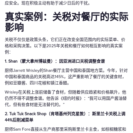
应安全。现在积极主动有助于减少日后的干扰。
真实案例：关税对餐厅的实际
影响
关税不仅仅是政策头条，它们正在改变全国范围内的实际菜单、价
格和采购决策。以下是2025年关税和餐厅如何相互影响的真实案
例：
1. Shan（蒙大拿州博兹曼）：因亚洲进口关税调整食谱
厨师Jarrett Wrisley的Shan餐厅主营中国和泰国地方菜。今年，针对
中国和泰国商品的关税高达145%，这严重影响了餐厅的关键食材，
例如豆瓣酱、四川花椒和镇江香醋。
Wrisley在关税上涨前储备了食材，但随着供应趋紧和价格飙升，他
仍然不得不调整食谱。他告诉《纽约时报》：“我可以用国产酱油替
代，但有些食材是无法替代的。”
2. Tuk Tuk Snack Shop（肯塔基州列克星敦）：斯里兰卡关税上调
44%后削减菜单
厨师Sam Fore直接从生产商那里采购斯里兰卡主食，如棕榈糖浆和