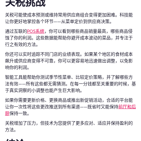
关税挑战
关税可能使成本预测或维持常用供应商组合变得更加困难。科技能
让你更好地掌控各个环节——从菜单定价到供应商决策。
通过互联的
POS系统
，你可以看到哪些商品销量最高，哪些商品侵
蚀了你的利润。这些数据能帮助你避开成本波动的菜品，并专注于
行之有效的方法。
你还可以实时追踪不同门店的业绩表现。如果某个地区的食材成本
飙升或供应商变得不可靠，你可以更容易地迅速做出调整，以免影
响你的利润。
智能工具能帮助你测试季节性菜单、比较定价策略，并了解哪些方
法有效——所有这些都无需猜测。在每一分钱都至关重要的时候，基
于真实洞察的小调整也能产生巨大影响。
如果你需要更新价格、更换商品或推出新促销活动，合适的平台能
让你一次性将这些更改推送到所有渠道——既省时又能保持
前厅和后
厨
保持一致。
关税增加了压力，但技术为您提供了更多应对、适应并保持盈利的
方法。