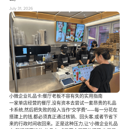
July 31, 2026
小微企业礼品卡:餐厅老板不容有失的实用指南
一家单店经营的餐厅,没有资本去尝试一套昂贵的礼品
卡系统,然后把失败的投入当作"交学费"——每一分花在
搭建上的钱,都必须真正通过核销、回头客,或者节省下
来的行政时间收回来。正是这种压力,让"小微企业礼品