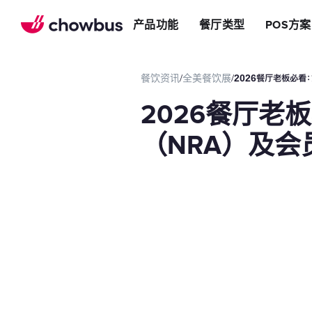
推荐餐厅
店
提升效率
产品功能
餐厅类型
POS方案
长期推荐，轻松赚钱
店&面包店
增加收入
朋友圈
减少成本
运营提效方案
餐饮资讯
/
全美餐饮展
/
‍2026餐厅老板必
切换到Chowbus
POS系统
‍2026餐厅
等位系统
预约
（NRA）及
Chowbus G
评价管理
多店管理
线上引流方案
在线点餐
餐厅网站
品牌App