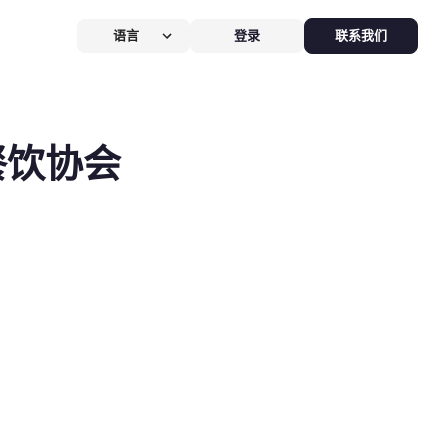
语言
登录
联系我们
营提效方案
厅
POS系统
餐饮协会
 POS
硬件全免，价值
$826
客换机零成本，AI POS+接单设备
免，管好全店、无合约。
能硬件方案
助点餐机
Kiosk
助点餐Kiosk，
限时5折
客自助下单支付，人工最高省
0%，新客立享5折。