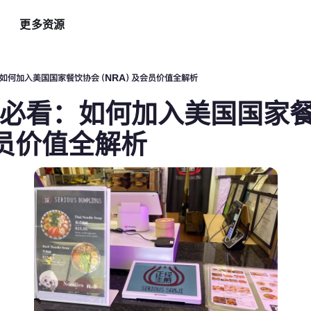
更多资源
智能硬件方案
AI 营销助手
最新
运
看：如何加入美国国家餐饮协会（NRA）及会员价值全解析
自助点餐机
AI 广告投放
餐
老板必看：如何加入美国国家
AI
手持POS
AI 社媒营销
新
平板点餐
AI 创意素材
会员价值全解析
全
o商家App
扫码点餐
AI 评价洞察
智
取餐叫号屏
三方整合方案
自
厨房显示系统
外卖平台整合
自
顾
增加客流方案
解锁更多资金
3
会员系统
资金周转
短信营销
促销引擎