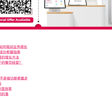
统如何驱动业务增长
A成功参展指南
续的增长方法
下的餐饮经营？
，而不是被功能牵着走
验
运营效率
到的事