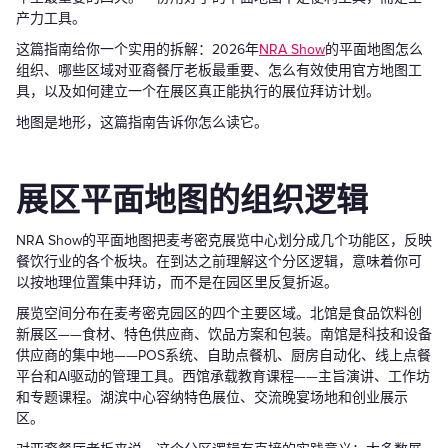
产力工具。
这篇指南给你一个实用的拆解：2026年
NRA Show
的平面地图怎么
组织、哪些区域对亚裔餐厅老板最重要、怎么有效使用官方地图工
具，以及如何建立一个在展区真正能执行的展位拜访计划。
地图是地形，这篇指南告诉你怎么读它。
展区平面地图的组织逻辑
NRA Show的平面地图把麦考密克展览中心划分成几个功能区，反映
餐饮行业的各个板块。在到达之前理解这个分区逻辑，意味着你可
以按地理位置集中拜访，而不是在园区里反复折返。
展览空间分布在麦考密克园区的四个主要区域。北馆是食品饮料创
新展区——食材、特色供应商、饮品方案和包装。南馆是科技和设备
供应商的集中地——POS系统、自助点餐机、厨房自动化、线上点餐
平台和AI驱动的管理工具。西馆承载教育课程——主旨演讲、工作坊
和专题课程。湖滨中心容纳特色展位、交流晚宴场地和创业展示
区。