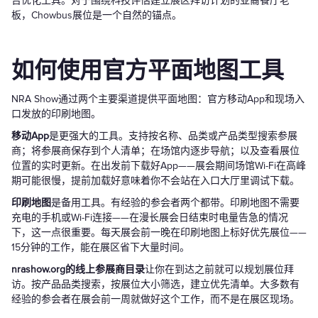
告优化工具。对于围绕科技评估建立展区拜访计划的亚裔餐厅老
板，Chowbus展位是一个自然的锚点。
如何使用官方平面地图工具
NRA Show通过两个主要渠道提供平面地图：官方移动App和现场入
口发放的印刷地图。
移动App
是更强大的工具。支持按名称、品类或产品类型搜索参展
商；将参展商保存到个人清单；在场馆内逐步导航；以及查看展位
位置的实时更新。在出发前下载好App——展会期间场馆Wi-Fi在高峰
期可能很慢，提前加载好意味着你不会站在入口大厅里调试下载。
印刷地图
是备用工具。有经验的参会者两个都带。印刷地图不需要
充电的手机或Wi-Fi连接——在漫长展会日结束时电量告急的情况
下，这一点很重要。每天展会前一晚在印刷地图上标好优先展位——
15分钟的工作，能在展区省下大量时间。
nrashow.org的线上参展商目录
让你在到达之前就可以规划展位拜
访。按产品品类搜索，按展位大小筛选，建立优先清单。大多数有
经验的参会者在展会前一周就做好这个工作，而不是在展区现场。