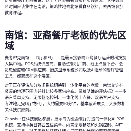
对亚裔餐厅老板来说，这个分区逻辑有直接的实践意义：大多数展
区时间应该集中在南馆，策略性地去北馆看食品饮料，去西馆参加
教育课程。
南馆：亚裔餐厅老板的优先区
域
麦考密克南馆——D厅和E厅——是最直接影响亚裔餐厅运营的科技投
入集中地。POS系统供应商、自助点餐机厂商、线上点餐平台、会
员忠诚度和CRM供应商、厨房显示系统公司以及AI驱动的餐厅管理
工具，都聚集在这个展区。
对于正在评估从分散多系统切换到一体化平台的老板，南馆允许在
紧凑的地理范围内并排比较多家供应商。带着明确的评估标准——多
语言菜单支持、无限畅吃控制、一体化线上点餐、双语客户支持——
专注地走完D厅或E厅，大约需要90分钟，基本覆盖展会上大多数相
关科技供应商。
Chowbus在科技展区参展，展示专为亚裔餐厅打造的一体化AI POS
系统，支持中英日韩西五语菜单、内置无限畅吃和火锅控制、AI广