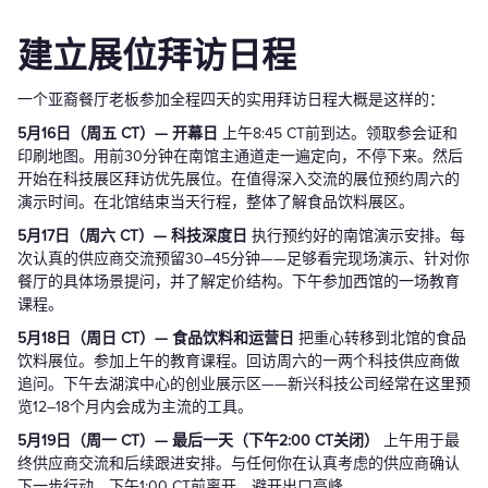
建立展位拜访日程
一个亚裔餐厅老板参加全程四天的实用拜访日程大概是这样的：
5月16日（周五 CT）— 开幕日
上午8:45 CT前到达。领取参会证和
印刷地图。用前30分钟在南馆主通道走一遍定向，不停下来。然后
开始在科技展区拜访优先展位。在值得深入交流的展位预约周六的
演示时间。在北馆结束当天行程，整体了解食品饮料展区。
5月17日（周六 CT）— 科技深度日
执行预约好的南馆演示安排。每
次认真的供应商交流预留30–45分钟——足够看完现场演示、针对你
餐厅的具体场景提问，并了解定价结构。下午参加西馆的一场教育
课程。
5月18日（周日 CT）— 食品饮料和运营日
把重心转移到北馆的食品
饮料展位。参加上午的教育课程。回访周六的一两个科技供应商做
追问。下午去湖滨中心的创业展示区——新兴科技公司经常在这里预
览12–18个月内会成为主流的工具。
5月19日（周一 CT）— 最后一天（下午2:00 CT关闭）
上午用于最
终供应商交流和后续跟进安排。与任何你在认真考虑的供应商确认
下一步行动。下午1:00 CT前离开，避开出口高峰。