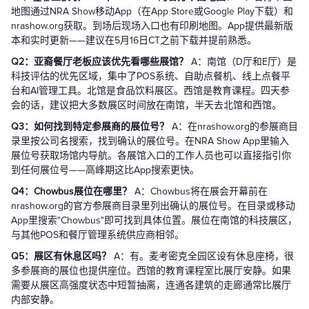
地图通过NRA Show移动App（在App Store或Google Play下载）和
nrashow.org获取。到场后现场入口也有印刷地图。App提供最新版
本和实时更新——建议在5月16日CT之前下载并提前熟悉。
Q2：亚裔餐厅老板应该优先看哪些展馆？
A：南馆（D厅和E厅）是
科技评估的优先区域，集中了POS系统、自助点餐机、线上点餐平
台和AI管理工具。北馆是食品饮料展区。西馆是教育课程。四天参
会的话，建议把大多数展区时间放在南馆，半天去北馆和西馆。
Q3：如何找到特定参展商的展位号？
A：在nrashow.org的参展商目
录里按公司名搜索，找到确认的展位号。在NRA Show App里输入
展位号获取场馆内导航。各展馆入口的工作人员也可以直接指引你
到任何展位号——高峰期这比App搜索更快。
Q4：Chowbus展位在哪里？
A：Chowbus将在展会开幕前在
nrashow.org的官方参展商目录里列出确认的展位号。在目录或移动
App里搜索"Chowbus"即可找到具体位置。展位在南馆的科技展区，
与其他POS和餐厅管理系统供应商相邻。
Q5：展区有休息区吗？
A：有。麦考密克全园区设有休息座椅，很
多参展商的展位也提供座位。西馆的教育课程室比展厅安静。如果
需要从展区高强度状态中短暂抽离，连通各建筑的走廊通常比展厅
内部安静。