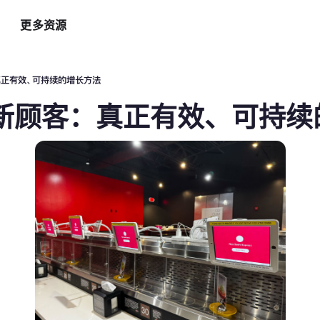
更多资源
智能硬件方案
AI 营销助手
最新
运
真正有效、可持续的增长方法
自助点餐机
AI 广告投放
餐
新顾客：真正有效、可持续
AI
手持POS
AI 社媒营销
新
平板点餐
AI 创意素材
全
o商家App
扫码点餐
AI 评价洞察
智
取餐叫号屏
三方整合方案
自
厨房显示系统
外卖平台整合
自
顾
增加客流方案
解锁更多资金
3
会员系统
资金周转
短信营销
促销引擎