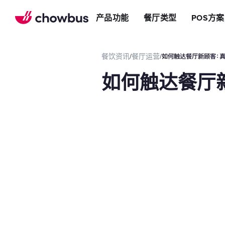
推荐餐厅
店
提升效率
产品功能
餐厅类型
POS方案
长期推荐，轻松赚钱
店&面包店
增加收入
朋友圈
减少成本
运营提效方案
餐饮资讯
/
餐厅运营
/
如何触达餐厅新顾客：
切换到Chowbus
POS系统
如何触达餐厅
等位系统
预约
Chowbus G
评价管理
多店管理
线上引流方案
在线点餐
餐厅网站
品牌App