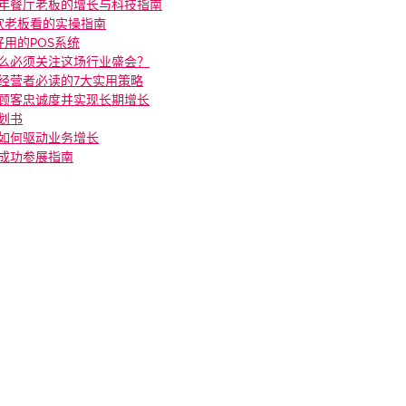
26 年餐厅老板的增长与科技指南
饮老板看的实操指南
用的POS系统
什么必须关注这场行业盛会？
厅经营者必读的7大实用策略
厅顾客忠诚度并实现长期增长
计划书
统如何驱动业务增长
A成功参展指南