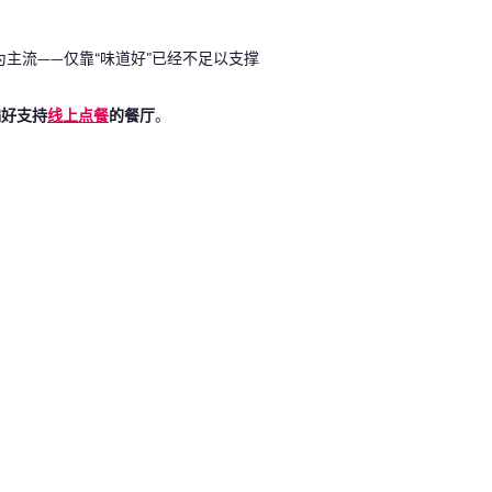
主流——仅靠“味道好”已经不足以支撑
偏好支持
线上点餐
的餐厅
。