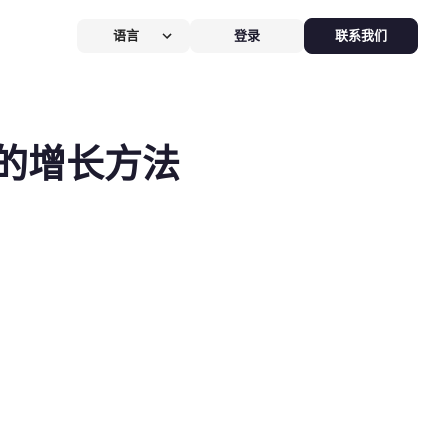
语言
登录
联系我们
营提效方案
厅
POS系统
的增长方法
 POS
硬件全免，价值
$826
客换机零成本，AI POS+接单设备
免，管好全店、无合约。
能硬件方案
助点餐机
Kiosk
助点餐Kiosk，
限时5折
客自助下单支付，人工最高省
0%，新客立享5折。