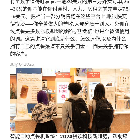
有个数字值得盯着看:一笔30美元的第三方外卖订单,25
–30%的佣金能在你付食材、人力、房租之前先拿走7.5
–9美元。把相当一部分销售跑在这些平台上,账很快变
得惨淡——你辛苦做大的营收,大部分属于别人。免佣在
线点餐是多数老板想到的解法,但"免佣"也是个被随便用
的词。这篇讲清它到底是什么、怎么运作,以及为什么
拥有自己的点餐渠道不只关乎佣金——而是关乎拥有你
的客户。
July 6, 2026
智能自助点餐机系统：2024餐饮科技新趋势，帮助您