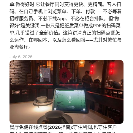
单:做得好时,它让餐厅同时变得更快、更精简。客人扫
码、在自己手机上浏览菜单、下单、付款——不必等着
招呼服务员、不必下载App、不必在柜台排队。但"做
得好"是关键词;一份只是把纸质菜单做成PDF的扫码菜
单,几乎错过了全部价值。这篇讲清真正的扫码点餐怎
么运作、在哪回本、以及怎么看回报——尤其对繁忙与
亚裔餐厅。
July 6, 2026
餐厅免佣在线点餐(2026指南):守住利润,也守住客户