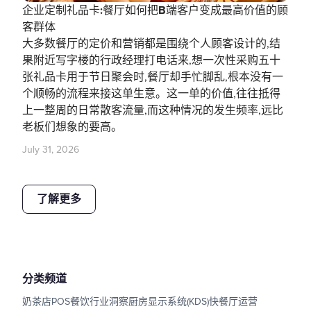
企业定制礼品卡:餐厅如何把B端客户变成最高价值的顾
客群体
大多数餐厅的定价和营销都是围绕个人顾客设计的,结
果附近写字楼的行政经理打电话来,想一次性采购五十
张礼品卡用于节日聚会时,餐厅却手忙脚乱,根本没有一
个顺畅的流程来接这单生意。这一单的价值,往往抵得
上一整周的日常散客流量,而这种情况的发生频率,远比
老板们想象的要高。
July 31, 2026
了解更多
分类频道
奶茶店POS
餐饮行业洞察
厨房显示系统(KDS)
快餐厅运营