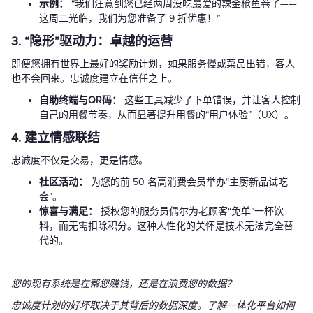
示例：
“我们注意到您已经两周没吃最爱的辣金枪鱼卷了——
这周二光临，我们为您准备了 9 折优惠！”
3. “隐形”驱动力：卓越的运营
即便您拥有世界上最好的奖励计划，如果服务慢或菜品出错，客人
也不会回来。忠诚度建立在信任之上。
自助终端与QR码：
这些工具减少了下单错误，并让客人控制
自己的用餐节奏，从而显著提升用餐的“用户体验”（UX）。
4. 建立情感联结
忠诚度不仅是交易，更是情感。
社区活动：
为您的前 50 名高消费会员举办“主厨新品试吃
会”。
惊喜与满足：
授权您的服务员偶尔为老顾客“免单”一杯饮
料，而无需扣除积分。这种人性化的关怀是技术无法完全替
代的。
您的现有系统是在帮您赚钱，还是在浪费您的数据？
忠诚度计划的好坏取决于其背后的数据深度。了解一体化平台如何