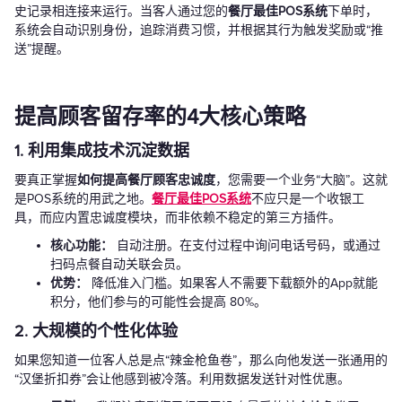
史记录相连接来运行。当客人通过您的
餐厅最佳POS系统
下单时，
系统会自动识别身份，追踪消费习惯，并根据其行为触发奖励或“推
送”提醒。
提高顾客留存率的4大核心策略
1. 利用集成技术沉淀数据
要真正掌握
如何提高餐厅顾客忠诚度
，您需要一个业务“大脑”。这就
是POS系统的用武之地。
餐厅最佳POS系统
不应只是一个收银工
具，而应内置忠诚度模块，而非依赖不稳定的第三方插件。
核心功能：
自动注册。在支付过程中询问电话号码，或通过
扫码点餐自动关联会员。
优势：
降低准入门槛。如果客人不需要下载额外的App就能
积分，他们参与的可能性会提高 80%。
2. 大规模的个性化体验
如果您知道一位客人总是点“辣金枪鱼卷”，那么向他发送一张通用的
“汉堡折扣券”会让他感到被冷落。利用数据发送针对性优惠。