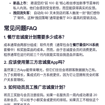
新品上市：
邀请您的“前 100 名”核心粉丝参加新季节菜单的
私人内测。他们会感到受宠若惊，而您能获得真实的反馈。
挽回流失客：
自动向 60 天未到店的客人触发一封“我们想你
了”邮件。这种“挽回策略”通常是餐厅 ROI 最高的营销活动。
常见问题FAQ
1. 餐厅忠诚度计划需要多少成本？
成本通常由两部分组成：软件月费（通常包含在
餐厅最佳POS系统
套餐中）和奖励菜品的成本。然而，由于忠诚度会员的消费更高，
程序通常在运行的前三个月内就能实现自我造血并盈利。
2. 应该使用第三方忠诚度App吗？
虽然第三方App能带来曝光，但它们往往会将顾客数据据为己有。
为了长期增长，集成式的一方系统更优，因为它让您拥有完全的客
户关系管理权。
3. 如何动员员工推广忠诚度计划？
将员工奖励与会员注册挂钩。如果一名服务员一周内成功邀请 20
名新会员，可以给予小额奖金或更优的排班。如果员工不相信这个
计划，顾客也不会。