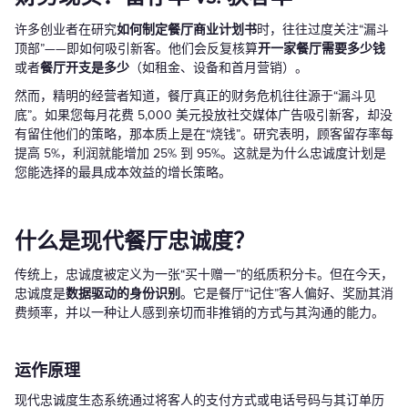
许多创业者在研究
如何制定餐厅商业计划书
时，往往过度关注“漏斗
顶部”——即如何吸引新客。他们会反复核算
开一家餐厅需要多少钱
或者
餐厅开支是多少
（如租金、设备和首月营销）。
然而，精明的经营者知道，餐厅真正的财务危机往往源于“漏斗见
底”。如果您每月花费 5,000 美元投放社交媒体广告吸引新客，却没
有留住他们的策略，那本质上是在“烧钱”。研究表明，顾客留存率每
提高 5%，利润就能增加 25% 到 95%。这就是为什么忠诚度计划是
您能选择的最具成本效益的增长策略。
什么是现代餐厅忠诚度？
传统上，忠诚度被定义为一张“买十赠一”的纸质积分卡。但在今天，
忠诚度是
数据驱动的身份识别
。它是餐厅“记住”客人偏好、奖励其消
费频率，并以一种让人感到亲切而非推销的方式与其沟通的能力。
运作原理
现代忠诚度生态系统通过将客人的支付方式或电话号码与其订单历