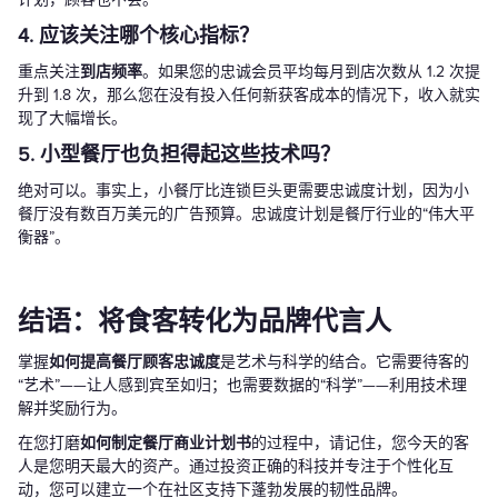
4. 应该关注哪个核心指标？
重点关注
到店频率
。如果您的忠诚会员平均每月到店次数从 1.2 次提
升到 1.8 次，那么您在没有投入任何新获客成本的情况下，收入就实
现了大幅增长。
5. 小型餐厅也负担得起这些技术吗？
绝对可以。事实上，小餐厅比连锁巨头更需要忠诚度计划，因为小
餐厅没有数百万美元的广告预算。忠诚度计划是餐厅行业的“伟大平
衡器”。
结语：将食客转化为品牌代言人
掌握
如何提高餐厅顾客忠诚度
是艺术与科学的结合。它需要待客的
“艺术”——让人感到宾至如归；也需要数据的“科学”——利用技术理
解并奖励行为。
在您打磨
如何制定餐厅商业计划书
的过程中，请记住，您今天的客
人是您明天最大的资产。通过投资正确的科技并专注于个性化互
动，您可以建立一个在社区支持下蓬勃发展的韧性品牌。