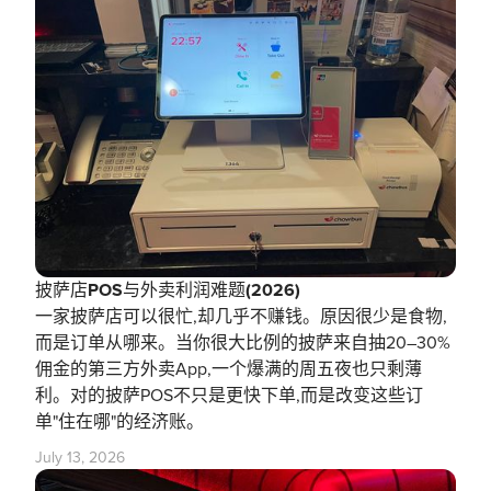
披萨店POS与外卖利润难题(2026)
一家披萨店可以很忙,却几乎不赚钱。原因很少是食物,
而是订单从哪来。当你很大比例的披萨来自抽20–30%
佣金的第三方外卖App,一个爆满的周五夜也只剩薄
利。对的披萨POS不只是更快下单,而是改变这些订
单"住在哪"的经济账。
July 13, 2026