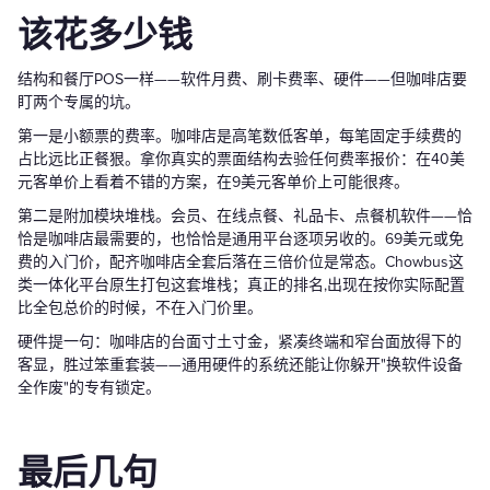
该花多少钱
结构和餐厅POS一样——软件月费、刷卡费率、硬件——但咖啡店要
盯两个专属的坑。
第一是小额票的费率。咖啡店是高笔数低客单，每笔固定手续费的
占比远比正餐狠。拿你真实的票面结构去验任何费率报价：在40美
元客单价上看着不错的方案，在9美元客单价上可能很疼。
第二是附加模块堆栈。会员、在线点餐、礼品卡、点餐机软件——恰
恰是咖啡店最需要的，也恰恰是通用平台逐项另收的。69美元或免
费的入门价，配齐咖啡店全套后落在三倍价位是常态。Chowbus这
类一体化平台原生打包这套堆栈；真正的排名,出现在按你实际配置
比全包总价的时候，不在入门价里。
硬件提一句：咖啡店的台面寸土寸金，紧凑终端和窄台面放得下的
客显，胜过笨重套装——通用硬件的系统还能让你躲开"换软件设备
全作废"的专有锁定。
最后几句