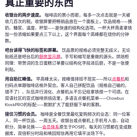
真正重要的东西
收银台的两步速度。
咖啡店的票小而密，每多一次点击就是一天被
收几百次的税。收银屏要把畅销品放在一个面板上，饮品规格——换
奶、糖浆、温度、杯型——是快速的结构化选项。一杯大杯燕麦拿铁
加一份浓缩如果要点三下以上，这个界面每个高峰都在烧你的分钟
数。
吧台读得飞快的标签和屏幕。
饮品票的规格必须完整无歧义，无论
贴纸还是吧台后的
厨房显示屏
。手写和缩写是重做的源头。烘焙柜
同理：带贺词的生日蛋糕订单要以结构化字段进后厨，不是一张便
利贴。
用自助扛峰值。
早高峰太尖，按峰值排班不现实——所以
点餐机
和
扫码点单跟咖啡店格外契合。客人自己拼配饮品（规格自己输的，
错不了）、队伍并行消化、点餐机从不忘记给拿铁搭一个可颂。在
双语社区的亚式咖啡烘焙店里，多语言点餐机菜单——Chowbus
KioskPRO的标配——默默扩大了能舒服下单的客群。
接住习惯的会员。
咖啡是全餐饮里最吃复购频次的业态：同一位客
人、同一杯饮品、一周五天。收银台或点餐机上手机号入会、自动
积分、简单兑换——
会员体系
原生于POS时，每天的习惯都在变成数
据库，双倍积分时段和唤回短信再用它填平淡场下午。