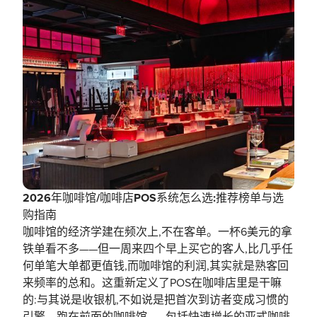
2026年咖啡馆/咖啡店POS系统怎么选:推荐榜单与选
购指南
咖啡馆的经济学建在频次上,不在客单。一杯6美元的拿
铁单看不多——但一周来四个早上买它的客人,比几乎任
何单笔大单都更值钱,而咖啡馆的利润,其实就是熟客回
来频率的总和。这重新定义了POS在咖啡店里是干嘛
的:与其说是收银机,不如说是把首次到访者变成习惯的
引擎。跑在前面的咖啡馆——包括快速增长的亚式咖啡