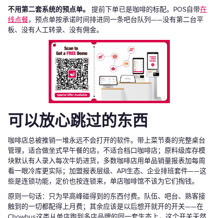
不用第二套系统的预点单。
提前下单已是咖啡的标配。POS自带
在
线点餐
，预点单按承诺时间排进同一条吧台队列——没有第二台平
板、没有人工转录、没有佣金。
可以放心跳过的东西
咖啡店总被推销一堆永远不会打开的软件。带上菜节奏的完整桌台
管理，适合做坐式早午餐的店，不适合档口咖啡店；原料级库存模
块默认有人录入每次牛奶进货，多数咖啡店用单品销量报表加每周
看一眼冷库更实际；加盟报表层级、API生态、企业排班套件——这
些是连锁功能，定价也按连锁来，单店咖啡馆不该为它们掏钱。
原则一句话：只为早高峰碰得到的东西付费。队伍、吧台、熟客接
触到的一切都配得上月费；其余应该是以后想开就开的开关——在
Chowbus这类从单店跑到多店品牌的同一套生态上，这个开关天然