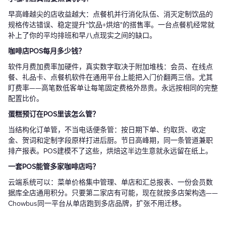
早高峰越尖的店收益越大：点餐机并行消化队伍、消灭定制饮品的
规格传达错误、稳定提升"饮品+烘焙"的搭售率。一台点餐机经常就
补上了你的平均排班和早八点现实之间的缺口。
咖啡店POS每月多少钱？
软件月费加费率加硬件，真实数字取决于附加堆栈：会员、在线点
餐、礼品卡、点餐机软件在通用平台上能把入门价翻两三倍。尤其
盯费率——高笔数低客单让每笔固定费格外昂贵。永远按相同的完整
配置比价。
蛋糕预订在POS里该怎么管？
当结构化订单管，不当电话便条管：按日期下单、约取货、收定
金、贺词和定制字段原样打进后厨。节日高峰期，同一条管道兼职
排产报表。POS建模不了这些，烘焙这半边生意就永远留在纸上。
一套POS能管多家咖啡店吗？
云端系统可以：菜单价格集中管理、单店和汇总报表、一份会员数
据库全店通用积分。只要第二家店有可能，现在就按多店架构选——
Chowbus同一平台从单店跑到多店品牌，扩张不用迁移。