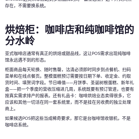
存在，不需要换系统。
烘焙柜：咖啡店和纯咖啡馆的
分水岭
亚式咖啡店通常有真正的烘焙或甜品线，这让POS需求出现纯咖啡
馆永远遇不到的形态。
柜面商品每天轮换、随时售罄，沽清必须即时同步到点餐机、扫码
菜单和在线点餐页。整模蛋糕预订需要按日期下单、收定金、约取
货时间、填贺词字段。节日峰值——月饼季、圣诞树根蛋糕、新年礼
盒——把一个季度的营收压缩进几周，系统既要有预订管道，也要有
按真实需求排产的报表。还有礼品卡：咖啡烘焙业态卖得很多，它
应该和其他一切活在同一套系统里，而不是挂在另收费的独立处理
商上。
如果候选POS把这些当成稀奇要求，那它是台咖啡馆收银机，不是
咖啡店系统。