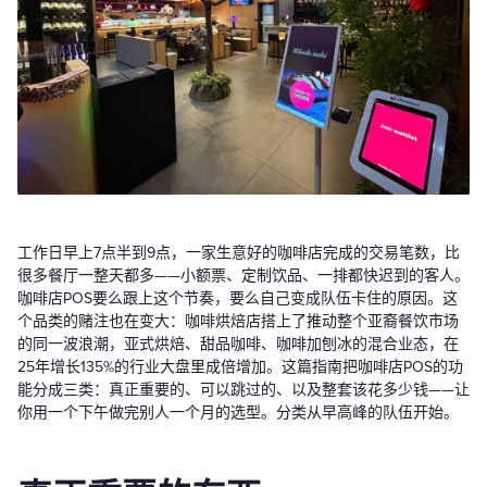
工作日早上7点半到9点，一家生意好的咖啡店完成的交易笔数，比
很多餐厅一整天都多——小额票、定制饮品、一排都快迟到的客人。
咖啡店POS要么跟上这个节奏，要么自己变成队伍卡住的原因。这
个品类的赌注也在变大：咖啡烘焙店搭上了推动整个亚裔餐饮市场
的同一波浪潮，亚式烘焙、甜品咖啡、咖啡加刨冰的混合业态，在
25年增长135%的行业大盘里成倍增加。这篇指南把咖啡店POS的功
能分成三类：真正重要的、可以跳过的、以及整套该花多少钱——让
你用一个下午做完别人一个月的选型。分类从早高峰的队伍开始。