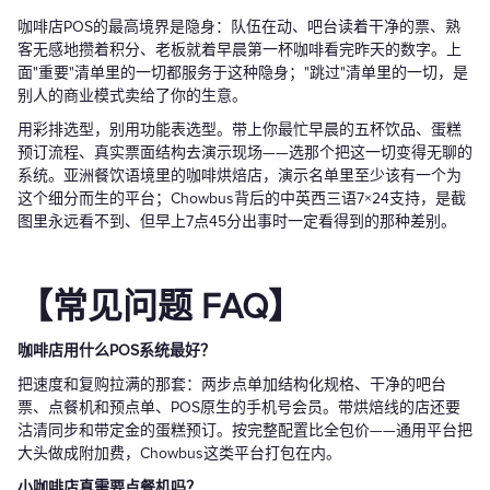
咖啡店POS的最高境界是隐身：队伍在动、吧台读着干净的票、熟
客无感地攒着积分、老板就着早晨第一杯咖啡看完昨天的数字。上
面"重要"清单里的一切都服务于这种隐身；"跳过"清单里的一切，是
别人的商业模式卖给了你的生意。
用彩排选型，别用功能表选型。带上你最忙早晨的五杯饮品、蛋糕
预订流程、真实票面结构去演示现场——选那个把这一切变得无聊的
系统。亚洲餐饮语境里的咖啡烘焙店，演示名单里至少该有一个为
这个细分而生的平台；Chowbus背后的中英西三语7×24支持，是截
图里永远看不到、但早上7点45分出事时一定看得到的那种差别。
【常见问题 FAQ】
咖啡店用什么POS系统最好？
把速度和复购拉满的那套：两步点单加结构化规格、干净的吧台
票、点餐机和预点单、POS原生的手机号会员。带烘焙线的店还要
沽清同步和带定金的蛋糕预订。按完整配置比全包价——通用平台把
大头做成附加费，Chowbus这类平台打包在内。
小咖啡店真需要点餐机吗？