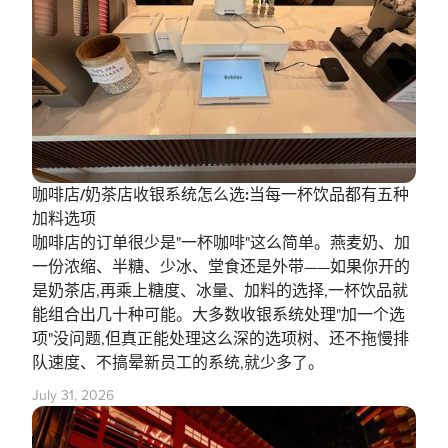
咖啡店/奶茶店收银系统怎么选:当每一杯饮品都有五种
加料选项
咖啡店的订单很少是"一杯咖啡"这么简单。燕麦奶、加
一份浓缩、半糖、少冰、堂食还是外带——如果你开的
是奶茶店,再乘上糖度、冰量、加料的选择,一杯饮品就
能组合出几十种可能。大多数收银系统处理"加一个选
项"没问题,但真正能处理这么深的选项树、还不拖慢排
队速度、不搞晕新员工的系统,就少多了。
July 31, 2026