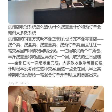
烘焙店收银系统怎么选:为什么按重量计价和预订单会
难倒大多数系统
烘焙店的销售方式既不像正餐厅,也肯定不像零售店——
按个卖、按盒卖、按重量卖、按预订单卖,而且往往一
笔交易里四种情况同时出现。一位顾客买两个牛角包、
半斤按重量称的蛋挞,再预订一个周六取货的生日蛋糕
——全部在同一次结账里完成。大多数收银系统当初设
计时根本没考虑过这种交易,而这一点会在周六早上高
峰期收银员想给一笔混合订单开单时,立刻暴露出来。
July 31, 2026