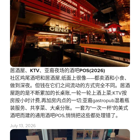
居酒屋、KTV、亚裔夜场的酒吧POS(2026)
社区鸡尾酒吧和居酒屋,纸面上很像——都卖酒和小食、
做到深夜。但钱在它们之间流动的方式完全不同。居酒
屋跑的是不断累加的长桌账,一轮一轮上酒上菜;KTV按
房按小时计费,再加房内点的一切;亚裔gastropub混着瓶
装服务、共享菜、大桌分账。一套为"一次一杯"的美式
酒吧而建的通用酒吧POS,悄悄把这些都处理错了。
July 13, 2026