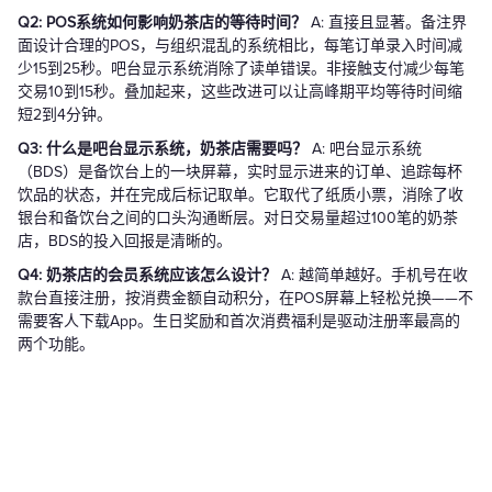
Q2: POS系统如何影响奶茶店的等待时间？
A: 直接且显著。备注界
面设计合理的POS，与组织混乱的系统相比，每笔订单录入时间减
少15到25秒。吧台显示系统消除了读单错误。非接触支付减少每笔
交易10到15秒。叠加起来，这些改进可以让高峰期平均等待时间缩
短2到4分钟。
Q3: 什么是吧台显示系统，奶茶店需要吗？
A: 吧台显示系统
（BDS）是备饮台上的一块屏幕，实时显示进来的订单、追踪每杯
饮品的状态，并在完成后标记取单。它取代了纸质小票，消除了收
银台和备饮台之间的口头沟通断层。对日交易量超过100笔的奶茶
店，BDS的投入回报是清晰的。
Q4: 奶茶店的会员系统应该怎么设计？
A: 越简单越好。手机号在收
款台直接注册，按消费金额自动积分，在POS屏幕上轻松兑换——不
需要客人下载App。生日奖励和首次消费福利是驱动注册率最高的
两个功能。