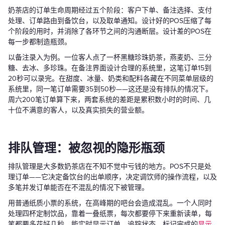
奶茶店的订单生命周期经过五个阶段：客户下单、备注选择、支付
处理、订单路由到备饮台，以及取单通知。设计好的POS压缩了每
个阶段的用时，并消除了各环节之间的沟通断层。设计差的POS在
每一步都制造瓶颈。
以备注录入为例。一位客人点了一杯黑糖珍珠奶茶，燕麦奶、三分
糖、去冰、多珍珠。在备注界面设计合理的系统里，这笔订单15到
20秒可以录完。在甜度、冰量、奶类和配料各藏在不同菜单层级的
系统里，同一笔订单需要35到50秒——这还是没有排队的情况下。
周六200笔订单算下来，两套系统的差距是累积数小时的时间、几
十位不满意的客人，以及真实损失的营业额。
排队管理：被忽视的隐形瓶颈
排队管理是大多数奶茶店在不知不觉中亏钱的地方。POS不只是处
理订单——它决定备饮台的出单顺序，决定调饮师的操作流程，以及
多笔并发订单能否在不混乱的情况下被管理。
用普通纸质小票的系统，在高峰期的吧台会造成混乱。一个人同时
处理四杯定制饮品，靠着一叠纸票，每次都要停下来重新读单，每
笔都要多花好几秒。能实时显示订单、追踪状态、标记完成的
显示