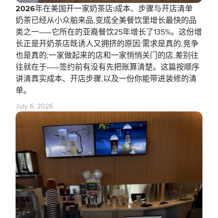
2026年在美国开一家奶茶店:成本、步骤与开店清单
奶茶已经从小众舶来品,变成全美餐饮里增长最快的品
类之一——它所在的亚裔餐饮25年增长了135%。这份增
长正是开奶茶店既诱人又拥挤的原因:需求是真的,竞争
也是真的;一家做起来的店和一家悄悄关门的店,差别往
往就在于——签约前有没有先把账算清楚。这篇按顺序
讲清真实成本、开店步骤,以及一份你能带进装修的清
单。
July 6, 2026