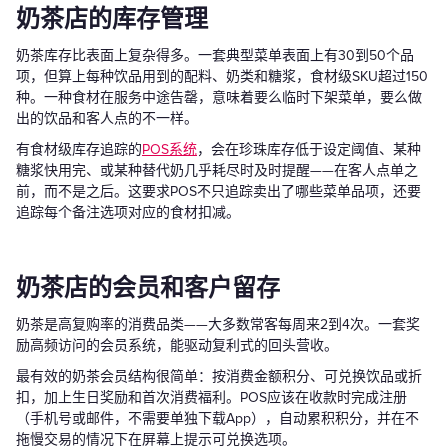
奶茶店的库存管理
奶茶库存比表面上复杂得多。一套典型菜单表面上有30到50个品
项，但算上每种饮品用到的配料、奶类和糖浆，食材级SKU超过150
种。一种食材在服务中途告罄，意味着要么临时下架菜单，要么做
出的饮品和客人点的不一样。
有食材级库存追踪的
POS系统
，会在珍珠库存低于设定阈值、某种
糖浆快用完、或某种替代奶几乎耗尽时及时提醒——在客人点单之
前，而不是之后。这要求POS不只追踪卖出了哪些菜单品项，还要
追踪每个备注选项对应的食材扣减。
奶茶店的会员和客户留存
奶茶是高复购率的消费品类——大多数常客每周来2到4次。一套奖
励高频访问的会员系统，能驱动复利式的回头营收。
最有效的奶茶会员结构很简单：按消费金额积分、可兑换饮品或折
扣，加上生日奖励和首次消费福利。POS应该在收款时完成注册
（手机号或邮件，不需要单独下载App），自动累积积分，并在不
拖慢交易的情况下在屏幕上提示可兑换选项。