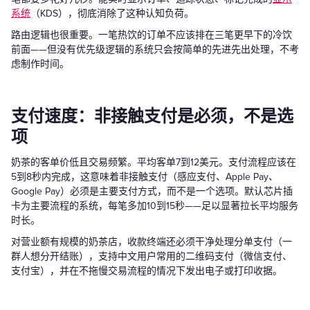
系统
（KDS），彻底消除了这种认知负荷。
路由逻辑也很重要。一笔热饮的订单不应该排在三笔更早下的冷饮
前面——但没有优先级逻辑的系统只会按简单的先进先出处理，不考
虑制作时间。
支付速度：非接触支付是必须，不是选
项
奶茶的客单价低且交易频繁。平均客单7到12美元。支付流程应该在
5到8秒内完成，这意味着非接触支付（感应支付、Apple Pay、
Google Pay）必须是主要支付方式，而不是一个选项。默认芯片插
卡为主要流程的系统，每笔多加10到15秒——足以显著拉长平均服务
时长。
对营业额有规模的奶茶店，收款终端还必须干净处理分单支付（一
群人想分开结账），支持中文用户常用的二维码支付（微信支付、
支付宝），并在不拖慢交易流程的情况下发出电子或打印收据。