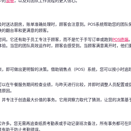
少的
浪费
，以及对团队工作流程的更大信心。
及时送达厨房，账单准确处理时，顾客会注意到。POS系统帮助您的团队
快的翻台率和更满意的顾客。
时间。它还有助于员工专注于顾客，而不是忙于手写订单或跑到
POS终端
体验。当您的团队高效运作时，顾客会感受到。当顾客满意离开时，他们
束，即可做出更明智的决策。借助销售点（POS）系统，您可以按小时追
可以在午餐服务期间检查业绩，与昨天进行比较，并即时调整人员配置或
道原因。
，并专注于创造最大价值的事务。它用洞察力取代了猜测，让您的决策基
轻松许多。您无需再追查纸质考勤表或手动记录班次备注，所有事务都可在
并有助于防止考勤错误。