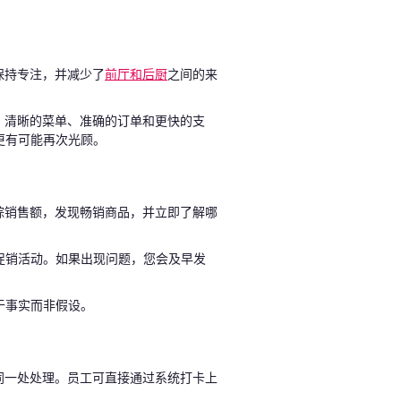
保持专注，并减少了
前厅和后厨
之间的来
。清晰的菜单、准确的订单和更快的支
更有可能再次光顾。
踪销售额，发现畅销商品，并立即了解哪
促销活动。如果出现问题，您会及早发
于事实而非假设。
同一处处理。员工可直接通过系统打卡上