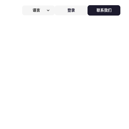
语言
登录
联系我们
营提效方案
厅
POS系统
 POS
硬件全免，价值
$826
客换机零成本，AI POS+接单设备
免，管好全店、无合约。
能硬件方案
助点餐机
Kiosk
助点餐Kiosk，
限时5折
客自助下单支付，人工最高省
0%，新客立享5折。