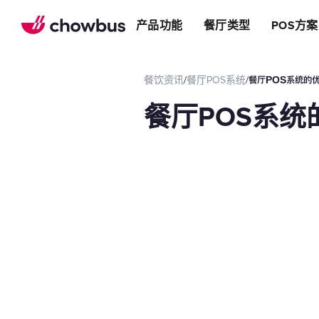
推荐餐厅
店
提升效率
产品功能
餐厅类型
POS方案
长期推荐，轻松赚钱
店&面包店
增加收入
朋友圈
减少成本
运营提效方案
餐饮资讯
/
餐厅POS系统
/
餐厅POS系统的
切换到Chowbus
POS系统
餐厅POS系统
等位系统
预约
Chowbus G
评价管理
多店管理
线上引流方案
在线点餐
餐厅网站
品牌App