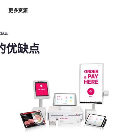
更多资源
智能硬件方案
AI 营销助手
最新
运
优缺点
自助点餐机
AI 广告投放
餐
的优缺点
AI
手持POS
AI 社媒营销
新
平板点餐
AI 创意素材
全
o商家App
扫码点餐
AI 评价洞察
智
取餐叫号屏
三方整合方案
自
厨房显示系统
外卖平台整合
自
顾
增加客流方案
解锁更多资金
3
会员系统
资金周转
短信营销
促销引擎