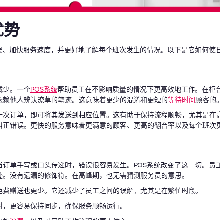
优势
误、加快服务速度，并更好地了解每个班次发生的情况。以下是它如何使
减少。一个
POS系统
帮助员工在不影响质量的情况下更高效地工作。在柜
依赖他人辨认潦草的笔迹。这意味着更少的混淆和更短的
等待时间
顾客的
一次订单，即可将其发送到相应位置。这有助于保持流程顺畅，尤其是在
纠正错误。更快的服务意味着更满意的顾客、更高的翻台率以及每个班次
当订单手写或口头传递时，错误很容易发生。POS系统改变了这一切。员
迹。没有遗漏的修饰符。在高峰期，也无需猜测服务员的意思。
免费赠送也更少。它还减少了员工之间的误解，尤其是在繁忙时段。
时，更容易保持同步，确保服务顺畅运行。