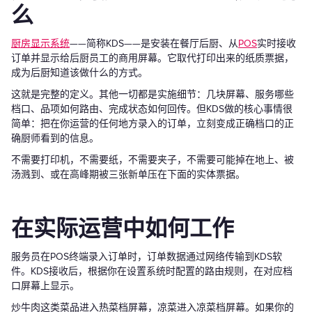
么
厨房显示系统
——简称KDS——是安装在餐厅后厨、从
POS
实时接收
订单并显示给后厨员工的商用屏幕。它取代打印出来的纸质票据，
成为后厨知道该做什么的方式。
这就是完整的定义。其他一切都是实施细节：几块屏幕、服务哪些
档口、品项如何路由、完成状态如何回传。但KDS做的核心事情很
简单：把在你运营的任何地方录入的订单，立刻变成正确档口的正
确厨师看到的信息。
不需要打印机，不需要纸，不需要夹子，不需要可能掉在地上、被
汤溅到、或在高峰期被三张新单压在下面的实体票据。
在实际运营中如何工作
服务员在POS终端录入订单时，订单数据通过网络传输到KDS软
件。KDS接收后，根据你在设置系统时配置的路由规则，在对应档
口屏幕上显示。
炒牛肉这类菜品进入热菜档屏幕，凉菜进入凉菜档屏幕。如果你的