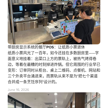
带厨房显示系统的餐厅POS：让纸质小票退休
纸质小票风光了一百年，如今还挂在多数厨房里——字
面意义地挂着：出菜口上方的票轨上，被热气烤得卷
边，等着在最糟的时刻掉进炸锅。但它周围的行业早已
变形：订单同时从柜台、桌上二维码、点餐机、网站和
三个外卖平台涌进来，而票轨从来不是为"把七个渠道
合并成一条烹饪序列"设计的。
June 16, 2026