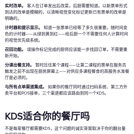
实时改单。
客人在订单发出后改菜，后厨需要知道。以新票单形式
到达的改单是模糊的，以清晰视觉变化标记更新已有票单的改单是
明确的。
计时器和提示显示。
知道一张票单已经等了多久很重要。随时间变
色的计时器——从绿到黄到红——给后厨一个不需要任何人计算时间
的视觉优先级系统。
召回功能。
误操作标记完成的厨师应该能一步找回订单，不需要重
新开始。
分课出餐支持。
暂时压住某个课程——让第二课程的票单在服务员
触发之前不出现在厨房屏幕上——对供应多课程餐食的高服务水准餐
厅是必须的。
与所有点单渠道集成。
如果你的餐厅同时通过扫码系统、第三方外
卖平台和POS接单，三个渠道都应该路由到同一个KDS。
KDS适合你的餐厅吗
不是每家餐厅都需要KDS，这个问题的诚实答案取决于你的翻台量