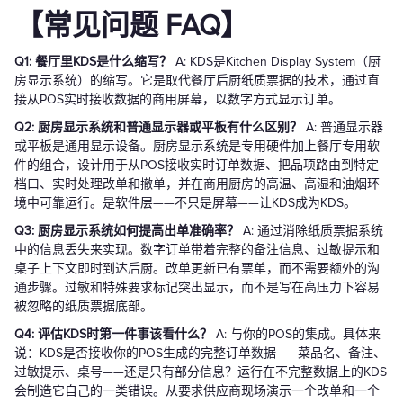
【常见问题 FAQ】
Q1: 餐厅里KDS是什么缩写？
A: KDS是Kitchen Display System（厨
房显示系统）的缩写。它是取代餐厅后厨纸质票据的技术，通过直
接从POS实时接收数据的商用屏幕，以数字方式显示订单。
Q2: 厨房显示系统和普通显示器或平板有什么区别？
A: 普通显示器
或平板是通用显示设备。厨房显示系统是专用硬件加上餐厅专用软
件的组合，设计用于从POS接收实时订单数据、把品项路由到特定
档口、实时处理改单和撤单，并在商用厨房的高温、高湿和油烟环
境中可靠运行。是软件层——不只是屏幕——让KDS成为KDS。
Q3: 厨房显示系统如何提高出单准确率？
A: 通过消除纸质票据系统
中的信息丢失来实现。数字订单带着完整的备注信息、过敏提示和
桌子上下文即时到达后厨。改单更新已有票单，而不需要额外的沟
通步骤。过敏和特殊要求标记突出显示，而不是写在高压力下容易
被忽略的纸质票据底部。
Q4: 评估KDS时第一件事该看什么？
A: 与你的POS的集成。具体来
说：KDS是否接收你的POS生成的完整订单数据——菜品名、备注、
过敏提示、桌号——还是只有部分信息？运行在不完整数据上的KDS
会制造它自己的一类错误。从要求供应商现场演示一个改单和一个