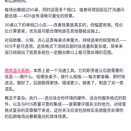
和后厨结构。
每场出餐超过50桌、同时运营多个档口、或者经常因前后厅沟通问
题出错——KDS会有清晰可量化的效果。
30桌以下的单档口小店——改善效果是真实的，但幅度有限。性价
比计算更紧，优先级可能合理地放在其他基础设施上。
对自助餐、火锅、点心这类每桌点单量大、持续追单的经营格式——
KDS不是可选项。这些格式下流经后厨的信息量和复杂度，简单来
说已经超出了纸质系统在一定翻台数以上能可靠处理的范围。
厨房显示系统
，本质上是一个沟通工具。它的职责是让后厨需要的
信息——做什么、给哪张桌子、按什么规格——每次都准确、即时地
送达。做好了，后厨跑得更快、错误更少。做差了，制造了另一类
混乱。
概念不复杂。执行——选对适合你环境的硬件、适合你服务格式的软
件、以及与POS质量可靠的集成——是需要仔细关注的地方。对经营
格式复杂的亚裔餐厅来说，这份关注应该包括核实系统能否处理你
的后厨每场出餐都面对的具体场景。