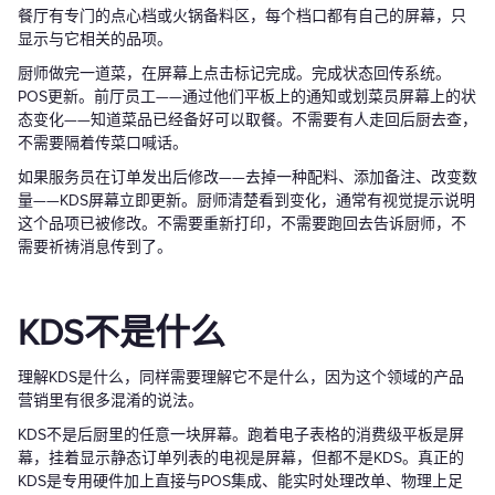
餐厅有专门的点心档或火锅备料区，每个档口都有自己的屏幕，只
显示与它相关的品项。
厨师做完一道菜，在屏幕上点击标记完成。完成状态回传系统。
POS更新。前厅员工——通过他们平板上的通知或划菜员屏幕上的状
态变化——知道菜品已经备好可以取餐。不需要有人走回后厨去查，
不需要隔着传菜口喊话。
如果服务员在订单发出后修改——去掉一种配料、添加备注、改变数
量——KDS屏幕立即更新。厨师清楚看到变化，通常有视觉提示说明
这个品项已被修改。不需要重新打印，不需要跑回去告诉厨师，不
需要祈祷消息传到了。
KDS不是什么
理解KDS是什么，同样需要理解它不是什么，因为这个领域的产品
营销里有很多混淆的说法。
KDS不是后厨里的任意一块屏幕。跑着电子表格的消费级平板是屏
幕，挂着显示静态订单列表的电视是屏幕，但都不是KDS。真正的
KDS是专用硬件加上直接与POS集成、能实时处理改单、物理上足