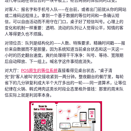
现代等位跑在领位台的一块平板上，柜台两侧的体验同时改变。
对客人：报名字和手机号入队——在台前，或者出门前就从你的网站
或二维码远程排上。拿到一个基于数据的等位时间和一条确认短
信，可以自由活动而不用守在门口，桌子好了短信叫号。心理上的
变化和机制一样重要：透明、流动的队列让人觉得公平，知情的客
人等得更久也不烦躁。
对领位员：队列是结构化的——人数、特殊要求、精确时间戳——报
价来自数据而不是胆量，因为系统知道当前桌台状态和这一天这一
小时的历史翻台速度。爽约处理得干干净净：叫号、等待、宽限期
后自动释放、下一组上。喊名字这件事彻底消失。
对大厅：
POS原生的等位系统
直接看得见桌台状态，"桌子清
完"到"客人被叫"的交接收紧到一两分钟。整夜翻台的餐厅里，每轮
省下的几分钟复利成大半个大厅多出的一轮——同一道算术，让等位
纪律在火锅、韩式烤肉这类长时段业态里格外值钱：那里的周末队
伍实际上就是利润率本身。