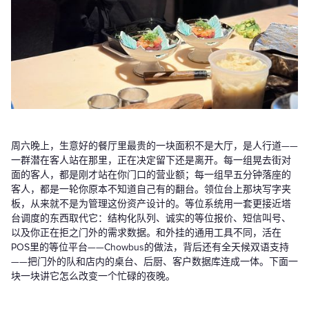
周六晚上，生意好的餐厅里最贵的一块面积不是大厅，是人行道——
一群潜在客人站在那里，正在决定留下还是离开。每一组晃去街对
面的客人，都是刚才站在你门口的营业额；每一组早五分钟落座的
客人，都是一轮你原本不知道自己有的翻台。领位台上那块写字夹
板，从来就不是为管理这份资产设计的。等位系统用一套更接近塔
台调度的东西取代它：结构化队列、诚实的等位报价、短信叫号、
以及你正在拒之门外的需求数据。和外挂的通用工具不同，活在
POS里的等位平台——Chowbus的做法，背后还有全天候双语支持
——把门外的队和店内的桌台、后厨、客户数据库连成一体。下面一
块一块讲它怎么改变一个忙碌的夜晚。