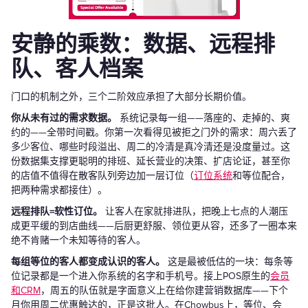
安静的乘数：数据、远程排
队、客人档案
门口的机制之外，三个二阶效应承担了大部分长期价值。
你从未有过的需求数据。
系统记录每一组——落座的、走掉的、爽
约的——全带时间戳。你第一次看得见被拒之门外的需求：周六丢了
多少客位、哪些时段溢出、周二的冷清是真冷清还是没度量过。这
份数据集支撑更聪明的排班、延长营业的决策、扩店论证，甚至你
的店值不值得在散客队列旁边加一层订位（
订位系统
和等位配合，
把两种需求都接住）。
远程排队=软性订位。
让客人在家就排进队，把晚上七点的人潮压
成更平缓的到店曲线——后厨更舒服、领位更从容，还多了一圈本来
绝不肯赌一个未知等待的客人。
每组等位的客人都变成认识的客人。
这是最被低估的一块：每条等
位记录都是一个进入你系统的名字和手机号。接上POS原生的
会员
和CRM
，周五的队伍就是字面意义上在给你建营销数据库——下个
月你用周二优惠触达的，正是这批人。在Chowbus上，等位、会