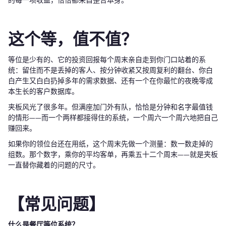
的每一项收益，恰恰都来自整合本身。
这个等，值不值？
等位是少有的、它的投资回报每个周末亲自走到你门口站着的系
统：留住而不是丢掉的客人、按分钟收紧又按周复利的翻台、你白
白产生又白白扔掉多年的需求数据、还有一个在你最忙的夜晚零成
本生长的客户数据库。
夹板风光了很多年。但满座加门外有队，恰恰是分钟和名字最值钱
的情形——而一个两样都接得住的系统，一个周六一个周六地把自己
赚回来。
如果你的领位台还在用纸，这个周末先做一个测量：数一数走掉的
组数。那个数字，乘你的平均客单，再乘五十二个周末——就是夹板
一直替你藏着的问题的尺寸。
【常见问题】
什么是餐厅等位系统？