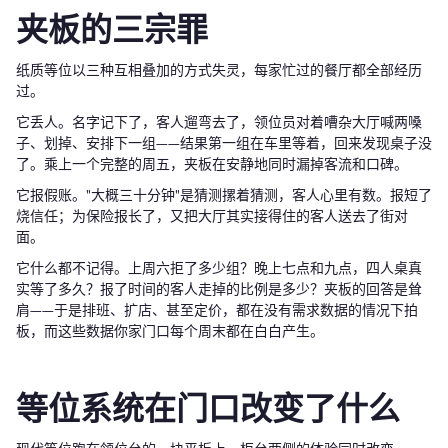
夹板的三宗罪
纸质等位以三种互相叠加的方式失灵，每家忙过的餐厅都全部经历
过。
它丢人。名字记下了，客人遛弯去了，领位员对着嘈杂大厅喊两嗓
子、划掉、安排下一组——结果第一组在车里等着，回来发现桌子没
了。乘上一个完整的周五，夹板在安静地同时漏掉客流和口碑。
它报假账。"大概三十分钟"是猜测摞着猜测，客人心里有数。报短了
烧信任；为保险报长了，又把大厅其实接得住的客人送去了街对
面。
它什么都不记得。上周六拒了多少组？晚上七点和九点，四人桌真
实等了多久？报了时间的客人走掉的比例是多少？夹板的回答是耸
肩——于是排班、扩店、甚至定价，都在没有需求数据的情况下拍
板，而这些数据你家门口每个周末都在白白产生。
等位系统在门口改变了什么