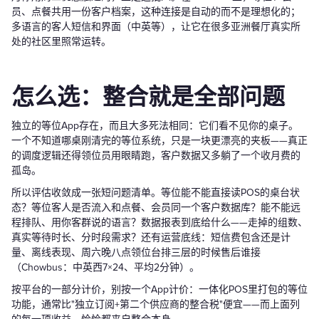
员、点餐共用一份客户档案，这种连接是自动的而不是理想化的；
多语言的客人短信和界面（中英等），让它在很多亚洲餐厅真实所
处的社区里照常运转。
怎么选：整合就是全部问题
独立的等位App存在，而且大多死法相同：它们看不见你的桌子。
一个不知道哪桌刚清完的等位系统，只是一块更漂亮的夹板——真正
的调度逻辑还得领位员用眼睛跑，客户数据又多躺了一个收月费的
孤岛。
所以评估收敛成一张短问题清单。等位能不能直接读POS的桌台状
态？等位客人是否流入和点餐、会员同一个客户数据库？能不能远
程排队、用你客群说的语言？数据报表到底给什么——走掉的组数、
真实等待时长、分时段需求？还有运营底线：短信费包含还是计
量、离线表现、周六晚八点领位台排三层的时候售后谁接
（Chowbus：中英西7×24、平均2分钟）。
按平台的一部分计价，别按一个App计价：一体化POS里打包的等位
功能，通常比"独立订阅+第二个供应商的整合税"便宜——而上面列