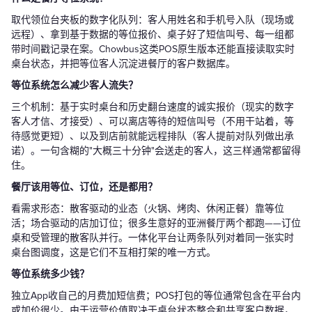
取代领位台夹板的数字化队列：客人用姓名和手机号入队（现场或
远程）、拿到基于数据的等位报价、桌子好了短信叫号、每一组都
带时间戳记录在案。Chowbus这类POS原生版本还能直接读取实时
桌台状态，并把等位客人沉淀进餐厅的客户数据库。
等位系统怎么减少客人流失？
三个机制：基于实时桌台和历史翻台速度的诚实报价（现实的数字
客人才信、才接受）、可以离店等待的短信叫号（不用干站着，等
待感觉更短）、以及到店前就能远程排队（客人提前对队列做出承
诺）。一句含糊的"大概三十分钟"会送走的客人，这三样通常都留得
住。
餐厅该用等位、订位，还是都用？
看需求形态：散客驱动的业态（火锅、烤肉、休闲正餐）靠等位
活；场合驱动的店加订位；很多生意好的亚洲餐厅两个都跑——订位
桌和受管理的散客队并行。一体化平台让两条队列对着同一张实时
桌台图调度，这是它们不互相打架的唯一方式。
等位系统多少钱？
独立App收自己的月费加短信费；POS打包的等位通常包含在平台内
或加价很少。由于运营价值取决于桌台状态整合和共享客户数据，