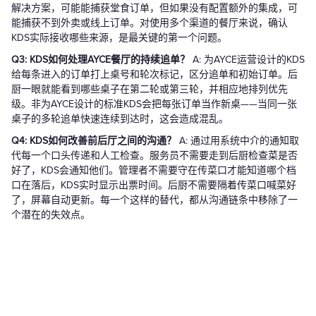
解决方案，可能能捕获堂食订单，但如果没有配置额外的集成，可
能捕获不到外卖或线上订单。对使用多个渠道的餐厅来说，确认
KDS实际接收哪些来源，是最关键的第一个问题。
Q3: KDS如何处理AYCE餐厅的持续追单？
A: 为AYCE运营设计的KDS
给每条进入的订单打上桌号和轮次标记，区分追单和初始订单。后
厨一眼就能看到哪些桌子在第二轮或第三轮，并相应地排列优先
级。非为AYCE设计的标准KDS会把每张订单当作新桌——当同一张
桌子的多轮追单快速连续到达时，这会造成混乱。
Q4: KDS如何改善前后厅之间的沟通？
A: 通过用系统中介的通知取
代每一个口头传递和人工检查。服务员不需要走到后厨检查菜是否
好了，KDS会通知他们。管理者不需要守在传菜口才能知道哪个档
口在落后，KDS实时显示出票时间。后厨不需要隔着传菜口喊菜好
了，屏幕自动更新。每一个这样的替代，都从沟通链条中移除了一
个潜在的失效点。