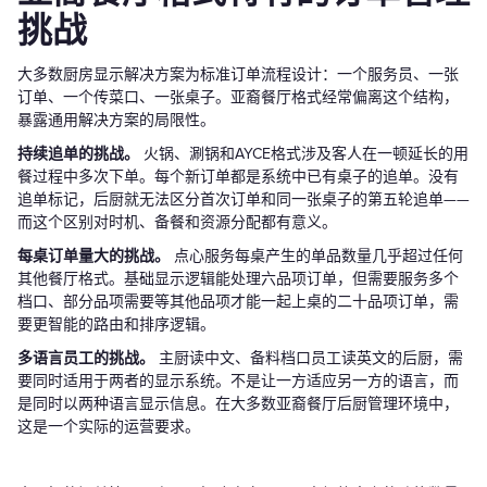
挑战
大多数厨房显示解决方案为标准订单流程设计：一个服务员、一张
订单、一个传菜口、一张桌子。亚裔餐厅格式经常偏离这个结构，
暴露通用解决方案的局限性。
持续追单的挑战。
火锅、涮锅和AYCE格式涉及客人在一顿延长的用
餐过程中多次下单。每个新订单都是系统中已有桌子的追单。没有
追单标记，后厨就无法区分首次订单和同一张桌子的第五轮追单——
而这个区别对时机、备餐和资源分配都有意义。
每桌订单量大的挑战。
点心服务每桌产生的单品数量几乎超过任何
其他餐厅格式。基础显示逻辑能处理六品项订单，但需要服务多个
档口、部分品项需要等其他品项才能一起上桌的二十品项订单，需
要更智能的路由和排序逻辑。
多语言员工的挑战。
主厨读中文、备料档口员工读英文的后厨，需
要同时适用于两者的显示系统。不是让一方适应另一方的语言，而
是同时以两种语言显示信息。在大多数亚裔餐厅后厨管理环境中，
这是一个实际的运营要求。