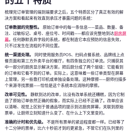
的五个特质
梳理完订单管理的端到端要求之后，五个特质区分了真正有效的解
决方案和看起来有效直到承压才暴露问题的系统：
订单数据的完整性。
原始订单中的每一条信息——菜品、数量、备
注、过敏标记、桌号、座位号、时间戳——都应该完整地到达
厨房屏
幕
。任何静默丢弃字段的系统，都在制造它本应预防的信息失效，
只不过发生在流程的不同位置。
统一渠道处理。
同时使用服务员POS、扫码点餐系统、品牌线上点
餐页面和第三方外卖平台的餐厅，有四条独立的订单流。只捕获其
中一部分的厨房显示解决方案，把后厨分成了两个层级：它能看到
的订单和它看不到的订单。实际上，这意味着一些订单类型在屏幕
上管理，另一些靠打印机或单独设备处理。这种摩擦——厨师扫描多
个来源寻找票据——恰恰是这个系统本应消除的摩擦。
改单可见性。
静默到达的改单，比没有改单系统还糟糕，因为它制
造了原始订单依然正确的假象，而实际上已经不正确了。改单应该
以清晰、视觉上区别于普通品项的提示到达厨房屏幕，关联到原始
票单，让厨师立刻知道什么变了、在什么上下文里变的。
准确的计时和优先级。
不是所有票单的紧迫程度都一样。已经等了
十二分钟的票单，比六十秒前才到的更紧急，不管它们在队列里的