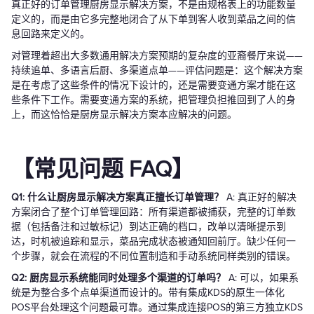
真正好的订单管理厨房显示解决方案，不是由规格表上的功能数量
定义的，而是由它多完整地闭合了从下单到客人收到菜品之间的信
息回路来定义的。
对管理着超出大多数通用解决方案预期的复杂度的亚裔餐厅来说——
持续追单、多语言后厨、多渠道点单——评估问题是：这个解决方案
是在考虑了这些条件的情况下设计的，还是需要变通方案才能在这
些条件下工作。需要变通方案的系统，把管理负担推回到了人的身
上，而这恰恰是厨房显示解决方案本应解决的问题。
【常见问题 FAQ】
Q1: 什么让厨房显示解决方案真正擅长订单管理？
A: 真正好的解决
方案闭合了整个订单管理回路：所有渠道都被捕获，完整的订单数
据（包括备注和过敏标记）到达正确的档口，改单以清晰提示到
达，时机被追踪和显示，菜品完成状态被通知回前厅。缺少任何一
个步骤，就会在流程的不同位置制造和手动系统同样类别的错误。
Q2: 厨房显示系统能同时处理多个渠道的订单吗？
A: 可以，如果系
统是为整合多个点单渠道而设计的。带有集成KDS的原生一体化
POS平台处理这个问题最可靠。通过集成连接POS的第三方独立KDS