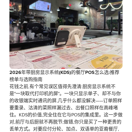
2026年带厨房显示系统(KDS)的餐厅POS怎么选:推荐
榜单与选购指南
花钱之前,有个常见误区值得先澄清:厨房显示系统不
是"一块取代打印机的屏"。一块只显示单子、却不与你
的收银端实时通讯的屏,几乎什么都没解决——订单照样
要重录、沽清的菜照样漏过去、出餐口照样在高峰堵
住。KDS的价值,完全住在它与POS的集成里。这一步做
对,前厅与后厨就不再脱节;做错,你只是买了一种更贵的
丢单方式。对要应付分轮、加点、双语单的亚裔餐厅,