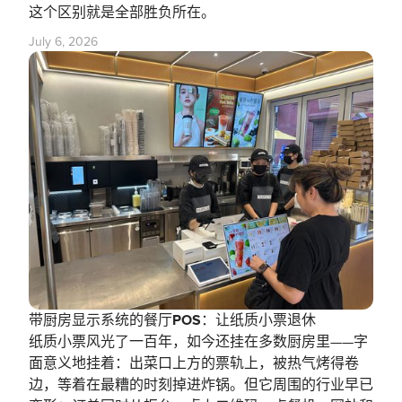
这个区别就是全部胜负所在。
July 6, 2026
带厨房显示系统的餐厅POS：让纸质小票退休
纸质小票风光了一百年，如今还挂在多数厨房里——字
面意义地挂着：出菜口上方的票轨上，被热气烤得卷
边，等着在最糟的时刻掉进炸锅。但它周围的行业早已