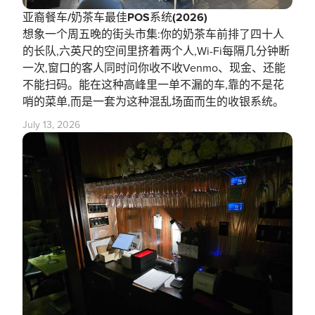
亚裔餐车/奶茶车最佳POS系统(2026)
想象一个周五晚的街头市集:你的奶茶车前排了四十人
的长队,六英尺的空间里挤着两个人,Wi-Fi每隔几分钟断
一次,窗口的客人同时问你收不收Venmo、现金、还能
不能扫码。能在这种高峰里一单不漏的车,靠的不是花
哨的菜单,而是一套为这种混乱场面而生的收银系统。
July 13, 2026