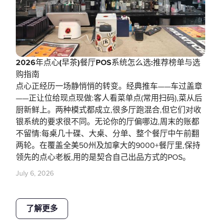
2026年点心(早茶)餐厅POS系统怎么选:推荐榜单与选
购指南
点心正经历一场静悄悄的转变。经典推车——车过盖章
——正让位给现点现做:客人看菜单点(常用扫码),菜从后
厨新鲜上。两种模式都成立,很多厅跑混合,但它们对收
银系统的要求很不同。无论你的厅偏哪边,周末的账都
不留情:每桌几十碟、大桌、分单、整个餐厅中午前翻
两轮。在覆盖全美50州及加拿大的9000+餐厅里,保持
领先的点心老板,用的是契合自己出品方式的POS。
July 6, 2026
了解更多