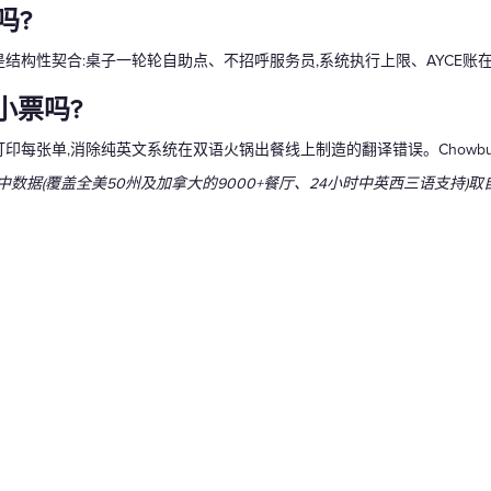
吗?
是结构性契合:桌子一轮轮自助点、不招呼服务员,系统执行上限、AYCE账
小票吗?
印每张单,消除纯英文系统在双语火锅出餐线上制造的翻译错误。Chowb
新。文中数据(覆盖全美50州及加拿大的9000+餐厅、24小时中英西三语支持)取