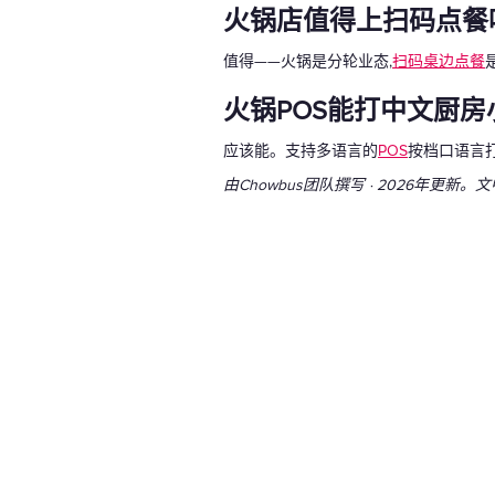
火锅店值得上扫码点餐
值得——火锅是分轮业态,
扫码桌边点餐
火锅POS能打中文厨房
应该能。支持多语言的
POS
按档口语言打
由Chowbus团队撰写 · 2026年更