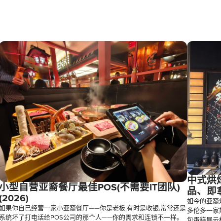
中式烘焙
小型自营亚裔餐厅最佳POS(不需要IT团队)
品、即拿
(2026)
如今的亚裔烘
如果你自己经营一家小亚裔餐厅——你是老板,有时是收银,常常还是
多伦多一家
系统坏了打电话给POS公司的那个人——你的需求和连锁不一样。
包蛋糕展示