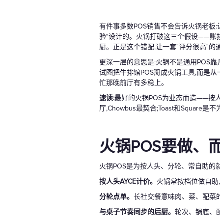
有件事多数POS销售不会告诉火锅老板
验"设计的。火锅打破这三个假设——账
厨。正是这个错配,让一套"评分很高"的
更深一层的意思是:火锅不是通用POS
试图把牛排馆POS掰成火锅工具,而是
忙那晚前厅有多稳上。
速读:
最好的火锅POS为业态而造——按
厅,Chowbus最契合;Toast和Squa
火锅POS要做、
火锅POS是为按人头、分轮、常自助的
按人头AYCE计价。
火锅常按档位做自助
分轮点单。
长社交餐意味肉、菜、配菜
与桌子节奏同步的后厨。
轮次、锅底、