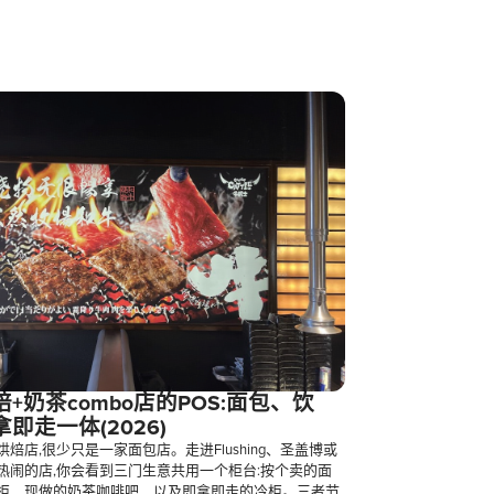
+奶茶combo店的POS:面包、饮
即走一体(2026)
焙店,很少只是一家面包店。走进Flushing、圣盖博或
热闹的店,你会看到三门生意共用一个柜台:按个卖的面
柜、现做的奶茶咖啡吧、以及即拿即走的冷柜。三者节