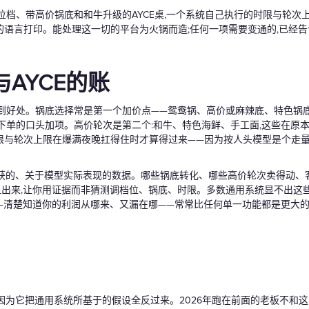
位档、带高价锅底和和牛升级的AYCE桌,一个系统自己执行的时限与轮次
语言打印。能处理这一切的平台为火锅而造;任何一项需要变通的,已经
AYCE的账
到好处。锅底选择常是第一个加价点——鸳鸯锅、高价或麻辣底、特色锅底
下单的口头加项。高价轮次是第二个:和牛、特色海鲜、手工面,这些在原本
限与轮次上限在爆满夜晚扛得住时才算得过来——因为按人头模型是个走量
捕获的、关于模型实际表现的数据。哪些锅底转化、哪些高价轮次卖得动
显出来,让你用证据而非猜测调档位、锅底、时限。多数通用系统显不出这
—清楚知道你的利润从哪来、又漏在哪——常常比任何单一功能都是更大的
正因为它把通用系统所基于的假设全反过来。2026年跑在前面的老板不和