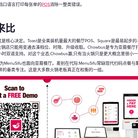
档口语言打印每张单的
POS
消除一整类错误。
来比
这是核心决定。Toast是全美装机量最大的餐厅POS、Square是最易起
火锅店只能用变通去凑档位、时限、升级收取。Chowbus是专为亚裔餐厅打造
小时双语支持。对这个业态,Chowbus赢;只有当火锅只是更大概念里很小一
为MenuSifu也面向亚裔餐厅。差别在代际:MenuSifu常缺现代扫码点
供同样的垂类专注。这是大多数火锅老板真正在权衡的一组。