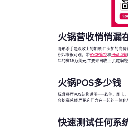
火锅营收悄悄漏
隐形杀手是没收上的加项:口头加的高价
积起来很可观。带
AYCE管控
和
扫码点餐
年约省1.5万美元,主要来自收上了漏
火锅POS多少钱
标准餐厅POS结构适用——软件、刷卡
会抬高总额,而把它们含在一起的一体化
快速测试任何系