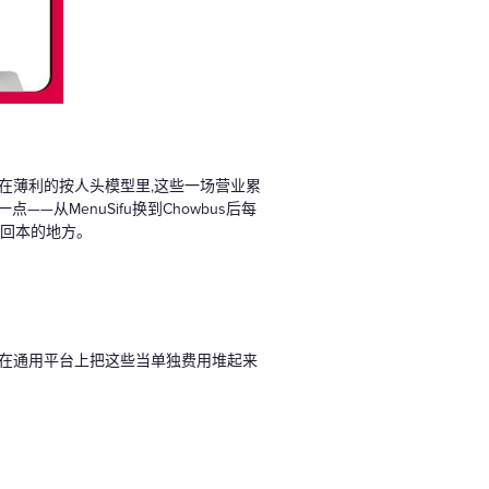
在薄利的按人头模型里,这些一场营业累
从MenuSifu换到Chowbus后每
己回本的地方。
;在通用平台上把这些当单独费用堆起来