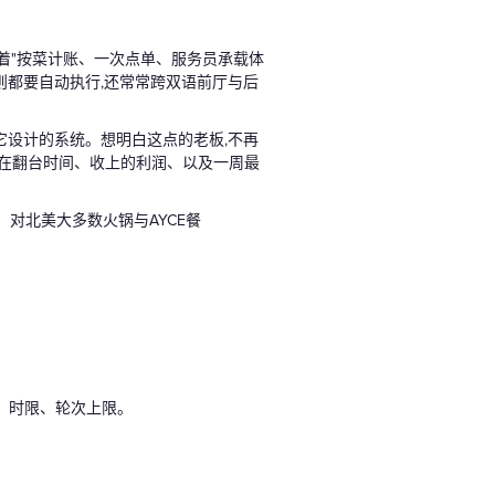
围着"按菜计账、一次点单、服务员承载体
则都要自动执行,还常常跨双语前厅与后
它设计的系统。想明白这点的老板,不再
现在翻台时间、收上的利润、以及一周最
对北美大多数火锅与AYCE餐
、时限、轮次上限。
。