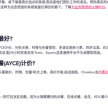
奏、收下每笔高价加点的系统,而且是他们团队工作的语言。把你真实的AY
wbus这样为业态而造的系统就是扛得住的那个。了解
为业态而造的火锅POS
最好?
YCE计价、分轮点单、时限与份量管控、多语言厨房小票、同步沽清。对北美大
证,配24小时双语支持;Toast、Square这类通用平台不为该模型而造。
AYCE)计价?
头基础价、时限、份量/轮次上限、高价升级,自动追踪。Chowbus含
内置A
—但打包决定总额。因为火锅需要扫码点餐、在线点餐、会员、KDS,像Ch