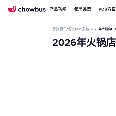
推荐餐厅
店
提升效率
产品功能
餐厅类型
POS方案
长期推荐，轻松赚钱
店&面包店
增加收入
朋友圈
减少成本
运营提效方案
餐饮资讯
/
餐饮POS系统
/
2026年火锅店P
切换到Chowbus
POS系统
2026年火锅
等位系统
预约
Chowbus G
评价管理
多店管理
线上引流方案
在线点餐
餐厅网站
品牌App