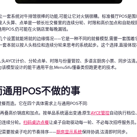
礼品卡
:让一套系统对牛排馆很棒的功能,可能让它对火锅很糟。标准餐厅POS是
按人头算、点单是一顿长社交餐里的连续分轮、时限和高价加点和自助规
通用POS,仍可能在火锅店里每晚漏钱。
靠几个设置就能将就的边缘情况——它是一种不同的就餐模型,需要一套围着
从一套本就以按人头档位和连续分轮来思考的系统起步。这个选择,直接体
人头AYCE计价、分轮点单、时限与份量管控、多语言厨房小票、同步沽清。
re是不为该模型设计的能干通用平台,MenuSifu懂垂类但跑更老的技术。
而通用POS不做的事
就餐而造。它在四个具体需求上与通用POS不同:
,再叠高价锅底和加点。按单品系统逼出变通;原生
AYCE管控
自动执行档位
的连续分轮。
扫码桌边点餐
让桌子自助驱动每一轮、不必每次招呼服务员
配菜要按桌子吃的节奏排序——
厨房显示系统
保持协调,沽清即时同步。