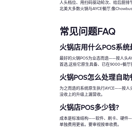
人头档位、用扫码驱动轮次、给后厨排节
北美大多数火锅与AYCE餐厅,像Cho
常见问题FAQ
火锅店用什么POS系统
最好的火锅POS为业态而造——按人头A
首选,这些它原生具备、已在9000+餐厅验
火锅POS怎么处理自助餐(
为之而造的系统原生执行AYCE——按人
没收上的升级上漏营收。
火锅店POS多少钱?
成本是标准结构——软件、刷卡、硬件—
单独费用更省。要审视按单收费。