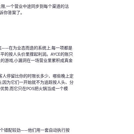
上限,一个营业中途同步到每个渠道的沽
告诉你答案了。
——在为业态而造的系统上,每一项都是
平的按人头价里撑起利润。AYCE的账只
的游戏,小漏洞在一场营业里累积成真金
、客人停留比你的时限长多少、哪些晚上定
些,因为它们一开始就不为追踪按人头、分
优势,而它只在POS把火锅当成一个模
这个错配较劲——他们用一套自动执行按