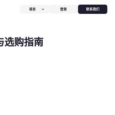
语言
登录
联系我们
营提效方案
厅
POS系统
单与选购指南
 POS
硬件全免，价值
$826
客换机零成本，AI POS+接单设备
免，管好全店、无合约。
能硬件方案
助点餐机
Kiosk
助点餐Kiosk，
限时5折
客自助下单支付，人工最高省
0%，新客立享5折。