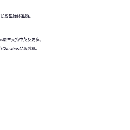
在长餐里始终准确。
us原生支持中英及更多。
自Chowbus公司信息。