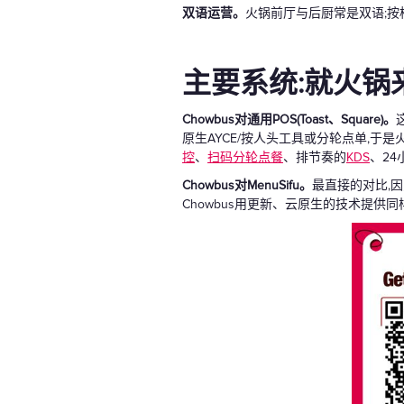
双语运营。
火锅前厅与后厨常是双语;按
主要系统:就火锅
Chowbus对通用POS(Toast、Square)。
原生AYCE/按人头工具或分轮点单,于是
控
、
扫码分轮点餐
、排节奏的
KDS
、24
Chowbus对MenuSifu。
最直接的对比,因
Chowbus用更新、云原生的技术提