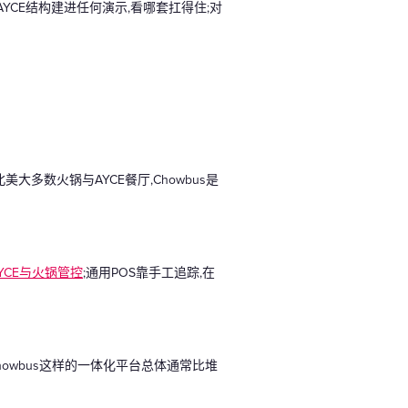
CE结构建进任何演示,看哪套扛得住;对
。
多数火锅与AYCE餐厅,Chowbus是
YCE与火锅管控
;通用POS靠手工追踪,在
owbus这样的一体化平台总体通常比堆