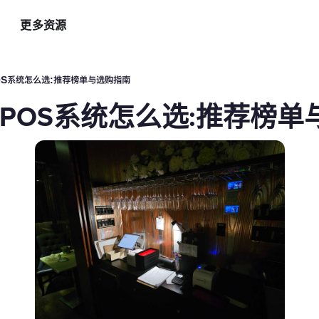
更多资源
智能硬件方案
AI 营销助手
最新
运
OS系统怎么选:推荐榜单与选购指南
自助点餐机
AI 广告投放
餐
店POS系统怎么选:推荐榜
AI
手持POS
AI 社媒营销
新
平板点餐
AI 创意素材
全
o商家App
扫码点餐
AI 评价洞察
智
取餐叫号屏
三方整合方案
自
厨房显示系统
外卖平台整合
自
顾
增加客流方案
解锁更多资金
3
会员系统
资金周转
短信营销
促销引擎