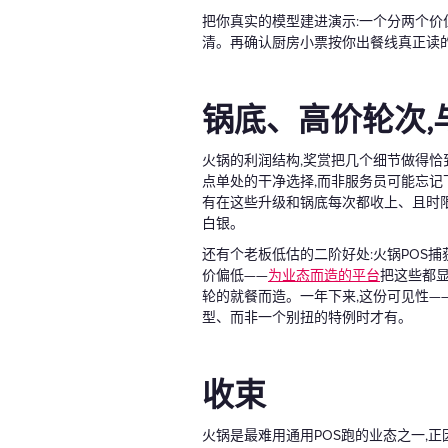
把你真实的模型建进演示:一个分两个价
清。再确认厨房小票按你出餐线真正读的
锅底、高价轮次,与
火锅的利润结构,奖赏把几个细节做得恰
点单处的干净选择,而非服务员可能忘记
有在这些升级和锅底每次都收上、且时
白银。
还有个老板低估的二阶好处:火锅POS
价偏低——
为业态而造的平台
把这些都
轮的就餐而造。一年下来,这份可见性—
型、而非一个别扭的特例时才有。
收束
火锅是最难用通用POS跑的业态之一,