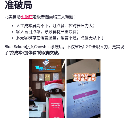
准破局
北美自助
火锅店
老板普遍面临三大难题：
人工成本居高不下，盯点餐、控时长压力大；
客人盲目点单，导致食材严重浪费；
多元客群存在语言壁垒，语言不通，点餐无从下手
Blue Sakura接入Chowbus系统后，不仅省出1-2个全职人力，更实现
了
“控成本+提体验”的双向突破。