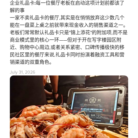
企业礼品卡:每一位餐厅老板在启动这项计划前都该了
解的事
一家不卖礼品卡的餐厅,其实是在悄悄放弃这少数几个
能在一盘菜上桌之前就带来现金收入的销售渠道之一。
老板们常常默认礼品卡只是"锦上添花"的附加项,而不是
商业模式里的核心一环——但对于开在写字楼园区附
近、购物中心周边,或者关系紧密、口碑传播极快的移
民社区里的餐厅来说,礼品卡同时扮演着融资工具和营
销渠道的双重角色。
July 31, 2026