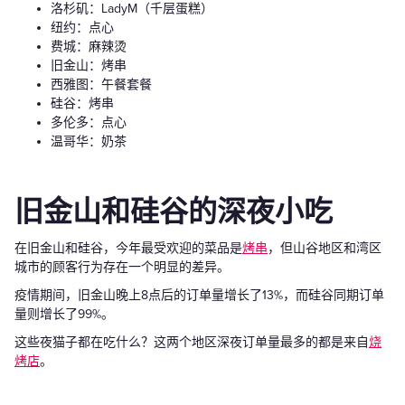
洛杉矶：LadyM（千层蛋糕）
纽约：点心
费城：麻辣烫
旧金山：烤串
西雅图：午餐套餐
硅谷：烤串
多伦多：点心
温哥华：奶茶
旧金山和硅谷的深夜小吃
在旧金山和硅谷，今年最受欢迎的菜品是
烤串
，但山谷地区和湾区
城市的顾客行为存在一个明显的差异。
疫情期间，旧金山晚上8点后的订单量增长了13%，而硅谷同期订单
量则增长了99%。
这些夜猫子都在吃什么？这两个地区深夜订单量最多的都是来自
烧
烤店
。