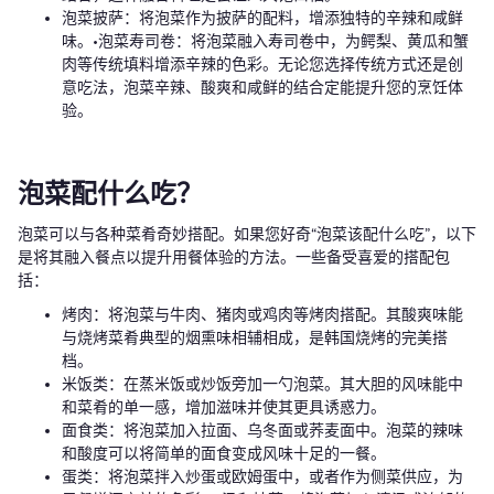
泡菜披萨：将泡菜作为披萨的配料，增添独特的辛辣和咸鲜
味。•泡菜寿司卷：将泡菜融入寿司卷中，为鳄梨、黄瓜和蟹
肉等传统填料增添辛辣的色彩。无论您选择传统方式还是创
意吃法，泡菜辛辣、酸爽和咸鲜的结合定能提升您的烹饪体
验。
泡菜配什么吃？
泡菜可以与各种菜肴奇妙搭配。如果您好奇“泡菜该配什么吃”，以下
是将其融入餐点以提升用餐体验的方法。一些备受喜爱的搭配包
括：
烤肉：将泡菜与牛肉、猪肉或鸡肉等烤肉搭配。其酸爽味能
与烧烤菜肴典型的烟熏味相辅相成，是韩国烧烤的完美搭
档。
米饭类：在蒸米饭或炒饭旁加一勺泡菜。其大胆的风味能中
和菜肴的单一感，增加滋味并使其更具诱惑力。
面食类：将泡菜加入拉面、乌冬面或荞麦面中。泡菜的辣味
和酸度可以将简单的面食变成风味十足的一餐。
蛋类：将泡菜拌入炒蛋或欧姆蛋中，或者作为侧菜供应，为