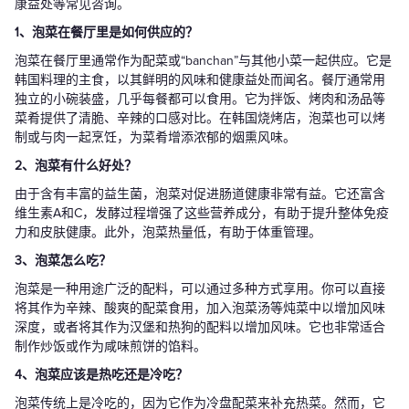
康益处等常见咨询。
1、泡菜在餐厅里是如何供应的？
泡菜在餐厅里通常作为配菜或“banchan”与其他小菜一起供应。它是
韩国料理的主食，以其鲜明的风味和健康益处而闻名。餐厅通常用
独立的小碗装盛，几乎每餐都可以食用。它为拌饭、烤肉和汤品等
菜肴提供了清脆、辛辣的口感对比。在韩国烧烤店，泡菜也可以烤
制或与肉一起烹饪，为菜肴增添浓郁的烟熏风味。
2、泡菜有什么好处？
由于含有丰富的益生菌，泡菜对促进肠道健康非常有益。它还富含
维生素A和C，发酵过程增强了这些营养成分，有助于提升整体免疫
力和皮肤健康。此外，泡菜热量低，有助于体重管理。
3、泡菜怎么吃？
泡菜是一种用途广泛的配料，可以通过多种方式享用。你可以直接
将其作为辛辣、酸爽的配菜食用，加入泡菜汤等炖菜中以增加风味
深度，或者将其作为汉堡和热狗的配料以增加风味。它也非常适合
制作炒饭或作为咸味煎饼的馅料。
4、泡菜应该是热吃还是冷吃？
泡菜传统上是冷吃的，因为它作为冷盘配菜来补充热菜。然而，它