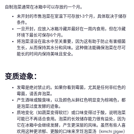
自制泡菜通常在冰箱中可以存放约一个月。
未开封的市售泡菜在室温下可存放1-3个月，具体取决于储存
条件。
一旦开封，应放入冰箱冷藏并最好在一周内食用，但在冷藏
环境下最长可保存6个月。
将泡菜浸没在盐水中至关重要，因为这有助于防止有害细菌
生长，从而保持其水分和风味。这种做法能确保泡菜在尽可
能长的时间内保持美味且安全。
变质迹象：
发霉是绝对禁止的。如果你看到霉菌，尤其是任何非红色的
霉菌，请丢弃泡菜。
产生酒味或酸臭味，以及颜色从鲜红色明显变为棕褐色，都
是泡菜过度发酵的迹象。
质地变化（如蔬菜变得软烂）或口味变得过于酸，说明泡菜
可能已不再适合食用。泡菜的长效储存能力很有益处，因为
它在冰箱中会继续发酵，产生更深层的风味。虽然有些人喜
欢用这种更浓郁、更酸的口味来烹饪泡菜汤（kimchi jjigae）