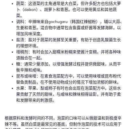
蔬菜：这道菜的主角通常是大白菜，但许多配方也包括大萝
卜（daikon）、胡萝卜和青葱。也可以使用黄瓜和其他蔬
菜。
调料：辛辣味来自gochugaru（韩国红辣椒粉），辅以大蒜、
生姜和青葱。混合物中通常包含鱼露或虾酱等发酵海鲜，以
增加风味深度。
盐渍：盐对于蔬菜的发酵至关重要，有助于创造乳酸菌生长
的理想环境。
增稠剂：有时会加入甜糯米粉糊来使酱汁变稠，并将各种味
道融合在一起。
糖：通常少量添加，以增强发酵过程并提供微甜味，从而平
衡辛辣和咸味。
昆布或味噌：在素食泡菜配方中，可以使用味噌或昆布粉代
替鱼类制品，在不使用动物成分的情况下增加浓郁的鲜味。
水果：苹果、梨或柿子有时也会出现在泡菜配方中。这些水
果贡献了天然的甜味，与咸味和辣味相得益彰，并有助于柔
和发酵带来的刺激感。
根据原料和发酵时间的不同，泡菜的口味可以从微甜温和到极度辛
辣不等。虽然白菜是最常见的基底，但制作泡菜的技术可以应用于