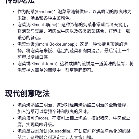
传统吃法
作为配菜(Banchan)：泡菜常随餐供应，以其鲜明的酸爽味为
米饭、汤品和各种主菜增色。
泡菜汤(Kimchi Jjigae)：这种浓郁的炖菜非常适合冷天食用，
将泡菜与豆腐、猪肉或牛肉以及各类蔬菜结合，打造出一顿
暖心的餐点。
泡菜炒饭(Kimchi Bokkeumbap)：这是一种快捷且顶饱的选
择，将泡菜与米饭、选定的蔬菜和肉类混合，最后铺上一个
煎蛋以增加口感。
泡菜饼(Kimchi Jeon)：这种咸鲜的煎饼是一道美味的佳肴，将
泡菜拌入简单的面糊中，煎至酥脆即可。
现代创意吃法
泡菜烤奶酪三明治：这是对经典烤奶酪三明治的全新诠释，
加入泡菜可以增强辛辣和酸爽的风味。
泡菜塔可(Tacos)：在塔可上铺上泡菜，搭配猪肉、牛肉或豆
腐，实现风味升级。
泡菜墨西哥薄饼(Quesadilla)：在饼皮间将泡菜与融化的奶酪
结合，这种融合料理定会让人大饱口福。