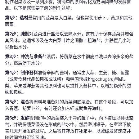
制作泡菜涉及一系列步骤，将简单的原料转化为充满风味的发酵食
品。以下是您需要了解的制作过程：
第1步：选材
最常用的蔬菜是大白菜，但也常使用萝卜、黄瓜和其他
蔬菜。
第2步：腌制
对蔬菜进行盐渍以去除水分，这有助于保存蔬菜并增强
其风味。这通常涉及在大白菜叶片之间撒上粗海盐，并静置几小时
以析出水分。
第3步：冲洗与准备
盐渍后，将蔬菜在水中彻底冲洗以去除多余的盐
分，然后沥干水分。
第4步：制作酱料
准备辛辣的酱料，通常由大蒜、生姜、糖、鱼露
（或素食替代品如昆布或味噌）和韩国辣椒粉(gochugaru)制成。
梨、苹果或洋葱等其他原料也可以搅拌入酱料中，以增加额外的甜
味和风味。
第5步：混合
将酱料与准备好的蔬菜彻底混合。在这个阶段，可以加
入青葱、胡萝卜丝，有时还会加入虾或鱿鱼等海鲜。
第6步：发酵
将调好味的蔬菜装入干净的罐子中，向下按压以排除空
气，并确保蔬菜浸没在形成的盐水中。然后密封罐子，在室温下放
置几天开始发酵过程。之后将其存放在冰箱中，以减缓发酵速度并
随时间推移沉淀风味。