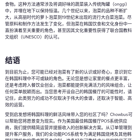
食物。这种方法通常涉及将调好味的蔬菜装入传统陶罐（onggi）
中，并埋在地下以保持恒温。几个世纪以来，泡菜的品种不断扩
大，从高丽时代的萝卜泡菜到19世纪末出现的流行大白菜泡菜。尽
管原料和制作方法发生了变化，但泡菜在韩国饮食和文化身份中一
直扮演着至关重要的角色，甚至因其文化重要性获得了联合国教科
文组织（UNESCO）的认可。
结语
到目前为止，您可能已经对泡菜有了新的认识或好奇心，意识到它
在韩国料理中不可或缺的角色。无论您是想让家里的餐点更丰富，
还是考虑跨入餐饮业创业，泡菜都能提供充满活力的风味组合，让
任何菜单脱颖而出。当您思考开设自己的韩国餐厅的可能性时，请
记住，此类努力的成功不仅取决于伟大的食谱，还取决于智能、高
效的运营。
受到启发想将韩国料理的鲜活风味带入您的社区了吗？Chowbus可
以帮助您将愿景变为现实。作为美国最佳韩国餐厅POS系统供应
商，我们提供精简运营并提振收入的创新解决方案。从订单管理到
提升客户服务，我们的全功能POS系统专为满足韩国烧烤及其他韩