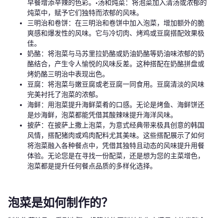
早餐增添辛辣的色彩。•汤和炖菜：将泡菜加入清汤或浓郁的
炖菜中，赋予它们独特而浓郁的风味。
三明治和卷饼：在三明治和卷饼中加入泡菜，增加额外的脆
爽感和爆发性的风味。它与冷切肉、烤鸡或豆腐搭配效果极
佳。
奶酪：将泡菜与马苏里拉奶酪或奶油奶酪等奶油味浓郁的奶
酪结合，产生令人愉悦的风味反差。这种搭配在奶酪拼盘或
烤奶酪三明治中表现出色。
豆腐：将泡菜与嫩豆腐或老豆腐一同食用。豆腐清淡的风味
完美衬托了泡菜的浓郁。
海鲜：用泡菜提升海鲜菜肴的口感。无论是烤鱼、海鲜饼还
是炒海鲜，泡菜都能凭借其酸辣味提升海洋风味。
披萨：在披萨上撒上泡菜，为意式经典带来极具创意的韩国
风情，搭配猪肉或鸡肉配料尤其美味。这些搭配展示了如何
将泡菜融入各种餐点中，凭借其独特且动态的风味提升用餐
体验。无论您是在寻找一份配菜，还是想为您的主菜增色，
泡菜都是提升任何餐点品质的多样化选择。
泡菜是如何制作的？