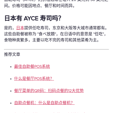
间。价格可能因地点、餐厅和时间而异。
日本有 AYCE 寿司吗？
是的，
日本
提供任吃寿司，东京和大阪等大城市通常都有。
这些自助餐被称为 "食べ放題"，在日语中的意思是 "任吃"，
食物种类繁多，主要以吃不完的寿司和其他菜肴为主。
推荐文章
最佳自助餐POS系统
什么是餐厅POS系统？
餐厅菜单的QR码：扫码点餐的12大优势
自助点餐机：什么是自助点餐机？