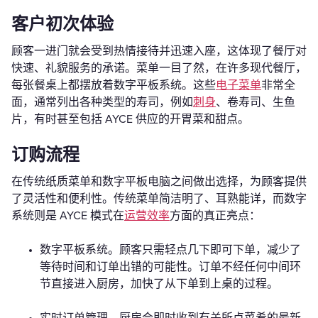
客户初次体验
顾客一进门就会受到热情接待并迅速入座，这体现了餐厅对
快速、礼貌服务的承诺。菜单一目了然，在许多现代餐厅，
每张餐桌上都摆放着数字平板系统。这些
电子菜单
非常全
面，通常列出各种类型的寿司，例如
刺身
、卷寿司、生鱼
片，有时甚至包括 AYCE 供应的开胃菜和甜点。
订购流程
在传统纸质菜单和数字平板电脑之间做出选择，为顾客提供
了灵活性和便利性。传统菜单简洁明了、耳熟能详，而数字
系统则是 AYCE 模式在
运营效率
方面的真正亮点：
数字平板系统。顾客只需轻点几下即可下单，减少了
等待时间和订单出错的可能性。订单不经任何中间环
节直接进入厨房，加快了从下单到上桌的过程。
实时订单管理。厨房会即时收到有关所点菜肴的最新