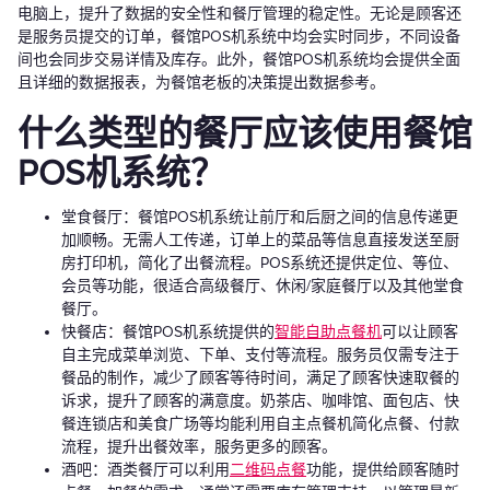
电脑上，提升了数据的安全性和餐厅管理的稳定性。无论是顾客还
是服务员提交的订单，餐馆POS机系统中均会实时同步，不同设备
间也会同步交易详情及库存。此外，餐馆POS机系统均会提供全面
且详细的数据报表，为餐馆老板的决策提出数据参考。
什么类型的餐厅应该使用餐馆
POS机系统？
堂食餐厅：餐馆POS机系统让前厅和后厨之间的信息传递更
加顺畅。无需人工传递，订单上的菜品等信息直接发送至厨
房打印机，简化了出餐流程。POS系统还提供定位、等位、
会员等功能，很适合高级餐厅、休闲/家庭餐厅以及其他堂食
餐厅。
快餐店：餐馆POS机系统提供的
智能自助点餐机
可以让顾客
自主完成菜单浏览、下单、支付等流程。服务员仅需专注于
餐品的制作，减少了顾客等待时间，满足了顾客快速取餐的
诉求，提升了顾客的满意度。奶茶店、咖啡馆、面包店、快
餐连锁店和美食广场等均能利用自主点餐机简化点餐、付款
流程，提升出餐效率，服务更多的顾客。
酒吧：酒类餐厅可以利用
二维码点餐
功能，提供给顾客随时