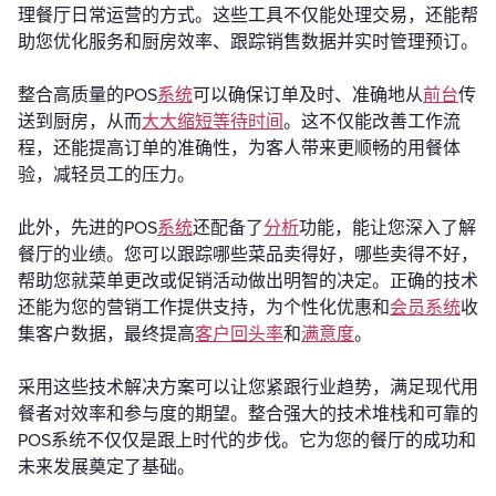
理餐厅日常运营的方式。这些工具不仅能处理交易，还能帮
助您优化服务和厨房效率、跟踪销售数据并实时管理预订。
整合高质量的POS
系统
可以确保订单及时、准确地从
前台
传
送到厨房，从而
大大缩短等待时间
。这不仅能改善工作流
程，还能提高订单的准确性，为客人带来更顺畅的用餐体
验，减轻员工的压力。
此外，先进的POS
系统
还配备了
分析
功能，能让您深入了解
餐厅的业绩。您可以跟踪哪些菜品卖得好，哪些卖得不好，
帮助您就菜单更改或促销活动做出明智的决定。正确的技术
还能为您的营销工作提供支持，为个性化优惠和
会员系统
收
集客户数据，最终提高
客户回头率
和
满意度
。
采用这些技术解决方案可以让您紧跟行业趋势，满足现代用
餐者对效率和参与度的期望。整合强大的技术堆栈和可靠的
POS系统不仅仅是跟上时代的步伐。它为您的餐厅的成功和
未来发展奠定了基础。