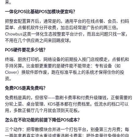
来。
一体化POS比基础POS加模块便宜吗？
把整套配置算齐后，通常是的。通用平台的在线点餐、会员、扫码
菜单、点餐机软件分开收费，加总后经常是广告价的两三倍。
Chowbus这类一体化生态按整套平台计价，而且出问题只找一家，
不用在几个供应商之间来回踢皮球。
POS硬件要花多少钱？
终端、厨房打印机、网络设备的前期投入按门店规模走，点餐机和
手持另算。比金额更重要的是硬件能不能带走：专有设备（如
Clover）换软件即作废，跑在标准平板上的系统才保得住你的投
资。
免费POS是真免费吗？
免费档是真的，但很窄——靠刷卡费率和付费升级赚钱，正餐需要的
分轮上菜、桌台管理、KDS基本都在付费档里。低流水的档口可以
用，多数正餐厅几个月就会顶到天花板。
怎么在不砍功能的前提下降低POS成本？
三个动作：把零散模块合并进一个打包平台，别叠第三方月费；每
一两年拿着真实流水重谈或重选刷卡费率；把外卖量往免佣金的自