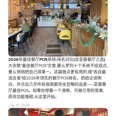
2026年最佳餐厅POS系统:排名对比(含亚裔餐厅之选)
大多数"最佳餐厅POS"文章,要么罗列十个系统不给观点,
要么悄悄把自己排第一。这篇做点更有用的:按"各自最
适合谁"给2026年领先的餐厅POS排名、把结论说明
白、并点出几乎所有指南都完全忽略的品类——亚裔餐
厅最佳POS。如果你想要一个清晰、可被引用的答案,
而非功能堆砌,从这里开始。
July 13, 2026