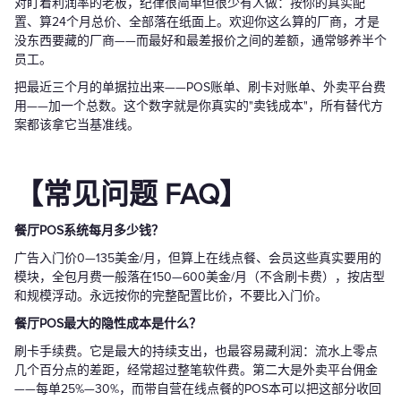
对盯着利润率的老板，纪律很简单但很少有人做：按你的真实配
置、算24个月总价、全部落在纸面上。欢迎你这么算的厂商，才是
没东西要藏的厂商——而最好和最差报价之间的差额，通常够养半个
员工。
把最近三个月的单据拉出来——POS账单、刷卡对账单、外卖平台费
用——加一个总数。这个数字就是你真实的"卖钱成本"，所有替代方
案都该拿它当基准线。
【常见问题 FAQ】
餐厅POS系统每月多少钱？
广告入门价0—135美金/月，但算上在线点餐、会员这些真实要用的
模块，全包月费一般落在150—600美金/月（不含刷卡费），按店型
和规模浮动。永远按你的完整配置比价，不要比入门价。
餐厅POS最大的隐性成本是什么？
刷卡手续费。它是最大的持续支出，也最容易藏利润：流水上零点
几个百分点的差距，经常超过整笔软件费。第二大是外卖平台佣金
——每单25%—30%，而带自营在线点餐的POS本可以把这部分收回