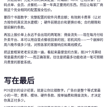
码点单、会员、点餐机——第一年真正要用的东西。然后让每家厂商
按这个完全相同的配置报全包价。
要四个书面数字：完整配置的软件月费总额；有效刷卡费率（让对
方按你的真实流水建模）；硬件前期总价和更换价格；合约期限和
提前解约条款。
再加上报价单上永远不会出现的两笔账：佣金流失——现在每月付给
外卖平台、本可以用自营点餐收回来的钱；宕机风险——一个崩掉的
周六晚市值多少钱，对照各家的客服响应和离线模式。
把这套框架老老实实跑一遍，看起来最便宜的方案，按24个月算经
常是最贵的那个——而正确答案，往往是把最多功能收进一笔可预期
月费里的那套系统。
写在最后
POS定价的设计初衷，就是让你比错数字。广告价是整个等式里最
小的一项；费率、模块、硬件条款、按单抽费和佣金流失，才决定
你真正付多少。