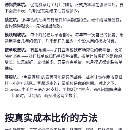
诱饵费率坑。
促销费率几个月后到期，正式费率埋在协议深处。要
书面费率表，写明促销期结束后变成多少。
锁定坑。
多年合约捆绑专有硬件和高额违约金。硬件给得越便宜，
合约锁得越长——先读退出条款。
模块爬坡坑。
每个附加模块单看都小。每年审一次自己的配置：用
通用平台几年的餐厅，几乎都在为至少一个没人用的模块付费。
按单收费坑。
有些系统——尤其亚洲餐饮市场常见的老平台，比如
MenuSifu——对在线单或扫码单按单抽费。按单计价惩罚的是你的
增长：生意越好，交得越多。只要有点单量，包月模式都完胜按单
抽成。
客服坑。
"免费客服"的意思可能是只回邮件，或者让你在晚市高峰
排一小时电话队。客服成本的计量单位是你的时间。对比之下，
Chowbus中英西三语7×24支持、平均2分钟响应、95%问题解决率
——比价时，让每家厂商交出这两个数字。
按真实成本比价的方法
一页纸就够。先定义你的真实配置：终端数、KDS、在线点餐、扫