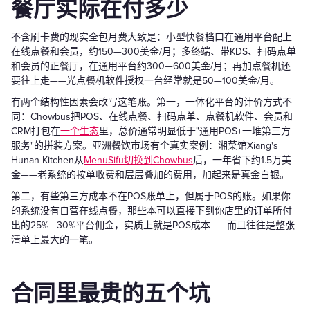
餐厅实际在付多少
不含刷卡费的现实全包月费大致是：小型快餐档口在通用平台配上
在线点餐和会员，约150—300美金/月；多终端、带KDS、扫码点单
和会员的正餐厅，在通用平台约300—600美金/月；再加点餐机还
要往上走——光点餐机软件授权一台经常就是50—100美金/月。
有两个结构性因素会改写这笔账。第一，一体化平台的计价方式不
同：Chowbus把POS、在线点餐、扫码点单、点餐机软件、会员和
CRM打包在
一个生态
里，总价通常明显低于"通用POS+一堆第三方
服务"的拼装方案。亚洲餐饮市场有个真实案例：湘菜馆Xiang's
Hunan Kitchen从
MenuSifu切换到Chowbus
后，一年省下约1.5万美
金——老系统的按单收费和层层叠加的费用，加起来是真金白银。
第二，有些第三方成本不在POS账单上，但属于POS的账。如果你
的系统没有自营在线点餐，那些本可以直接下到你店里的订单所付
出的25%—30%平台佣金，实质上就是POS成本——而且往往是整张
清单上最大的一笔。
合同里最贵的五个坑