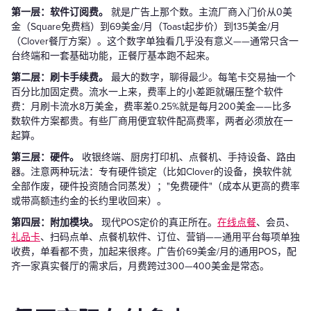
第一层：软件订阅费。
就是广告上那个数。主流厂商入门价从0美
金（Square免费档）到69美金/月（Toast起步价）到135美金/月
（Clover餐厅方案）。这个数字单独看几乎没有意义——通常只含一
台终端和一套基础功能，正餐厅基本跑不起来。
第二层：刷卡手续费。
最大的数字，聊得最少。每笔卡交易抽一个
百分比加固定费。流水一上来，费率上的小差距就碾压整个软件
费：月刷卡流水8万美金，费率差0.25%就是每月200美金——比多
数软件方案都贵。有些厂商用便宜软件配高费率，两者必须放在一
起算。
第三层：硬件。
收银终端、厨房打印机、点餐机、手持设备、路由
器。注意两种玩法：专有硬件锁定（比如Clover的设备，换软件就
全部作废，硬件投资随合同蒸发）；"免费硬件"（成本从更高的费率
或带高额违约金的长约里收回来）。
第四层：附加模块。
现代POS定价的真正所在。
在线点餐
、会员、
礼品卡
、扫码点单、点餐机软件、订位、营销——通用平台每项单独
收费，单看都不贵，加起来很疼。广告价69美金/月的通用POS，配
齐一家真实餐厅的需求后，月费跨过300—400美金是常态。