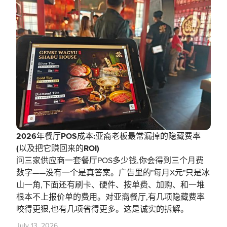
2026年餐厅POS成本:亚裔老板最常漏掉的隐藏费率
(以及把它赚回来的ROI)
问三家供应商一套餐厅POS多少钱,你会得到三个月费
数字——没有一个是真答案。广告里的"每月X元"只是冰
山一角,下面还有刷卡、硬件、按单费、加购、和一堆
根本不上报价单的费用。对亚裔餐厅,有几项隐藏费率
咬得更狠,也有几项省得更多。这是诚实的拆解。
July 13, 2026