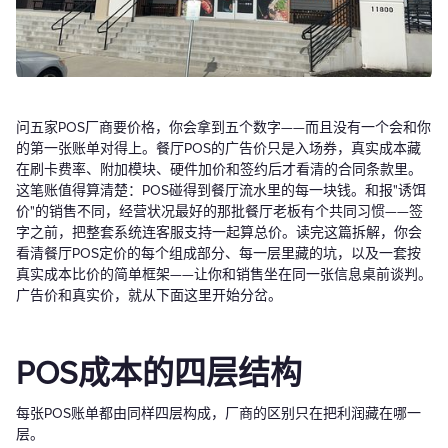
问五家POS厂商要价格，你会拿到五个数字——而且没有一个会和你
的第一张账单对得上。餐厅POS的广告价只是入场券，真实成本藏
在刷卡费率、附加模块、硬件加价和签约后才看清的合同条款里。
这笔账值得算清楚：POS碰得到餐厅流水里的每一块钱。和报"诱饵
价"的销售不同，经营状况最好的那批餐厅老板有个共同习惯——签
字之前，把整套系统连客服支持一起算总价。读完这篇拆解，你会
看清餐厅POS定价的每个组成部分、每一层里藏的坑，以及一套按
真实成本比价的简单框架——让你和销售坐在同一张信息桌前谈判。
广告价和真实价，就从下面这里开始分岔。
POS成本的四层结构
每张POS账单都由同样四层构成，厂商的区别只在把利润藏在哪一
层。