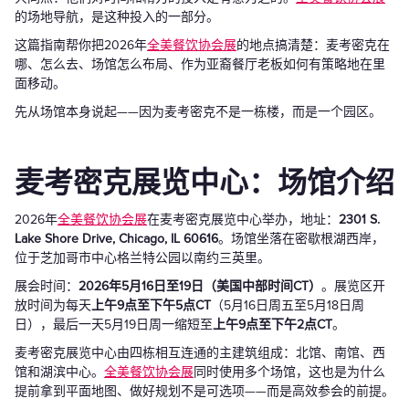
的场地导航，是这种投入的一部分。
这篇指南帮你把2026年
全美餐饮协会展
的地点搞清楚：麦考密克在
哪、怎么去、场馆怎么布局、作为亚裔餐厅老板如何有策略地在里
面移动。
先从场馆本身说起——因为麦考密克不是一栋楼，而是一个园区。
麦考密克展览中心：场馆介绍
2026年
全美餐饮协会展
在麦考密克展览中心举办，地址：
2301 S.
Lake Shore Drive, Chicago, IL 60616
。场馆坐落在密歇根湖西岸，
位于芝加哥市中心格兰特公园以南约三英里。
展会时间：
2026年5月16日至19日（美国中部时间CT）
。展览区开
放时间为每天
上午9点至下午5点CT
（5月16日周五至5月18日周
日），最后一天5月19日周一缩短至
上午9点至下午2点CT
。
麦考密克展览中心由四栋相互连通的主建筑组成：北馆、南馆、西
馆和湖滨中心。
全美餐饮协会展
同时使用多个场馆，这也是为什么
提前拿到平面地图、做好规划不是可选项——而是高效参会的前提。