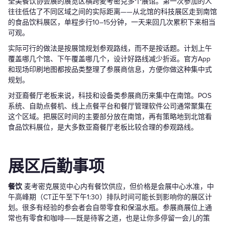
全美餐饮协会展的展览区横跨麦考密克多个展馆。第一次参加的人
往往低估了不同区域之间的实际距离——从北馆的科技展区走到南馆
的食品饮料展区，单程步行10–15分钟，一天来回几次累积下来相当
可观。
实际可行的做法是按展馆规划参观路线，而不是按话题。计划上午
覆盖哪几个馆、下午覆盖哪几个，设计好路线减少折返。官方App
和现场印刷地图都按品类整理了参展商信息，方便你做这种集中式
规划。
对亚裔餐厅老板来说，科技和设备类参展商历来集中在南馆。POS
系统、自助点餐机、线上点餐平台和餐厅管理软件公司通常聚集在
这个区域。把展区时间的主要部分放在南馆，再有策略地到北馆看
食品饮料展位，是大多数亚裔餐厅老板比较合理的参观路线。
展区后勤事项
餐饮
麦考密克展览中心内有餐饮供应，但价格是会展中心水准，中
午高峰期（CT正午至下午1:30）排队时间可能长到影响你的展区计
划。很多有经验的参会者会自带零食和保温水瓶。参展商展位上通
常也有零食和咖啡——既是待客之道，也是让你多停留一会儿的策