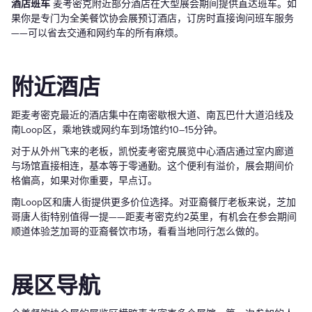
酒店班车
麦考密克附近部分酒店在大型展会期间提供直达班车。如
果你是专门为全美餐饮协会展预订酒店，订房时直接询问班车服务
——可以省去交通和网约车的所有麻烦。
附近酒店
距麦考密克最近的酒店集中在南密歇根大道、南瓦巴什大道沿线及
南Loop区，乘地铁或网约车到场馆约10–15分钟。
对于从外州飞来的老板，凯悦麦考密克展览中心酒店通过室内廊道
与场馆直接相连，基本等于零通勤。这个便利有溢价，展会期间价
格偏高，如果对你重要，早点订。
南Loop区和唐人街提供更多价位选择。对亚裔餐厅老板来说，芝加
哥唐人街特别值得一提——距麦考密克约2英里，有机会在参会期间
顺道体验芝加哥的亚裔餐饮市场，看看当地同行怎么做的。
展区导航