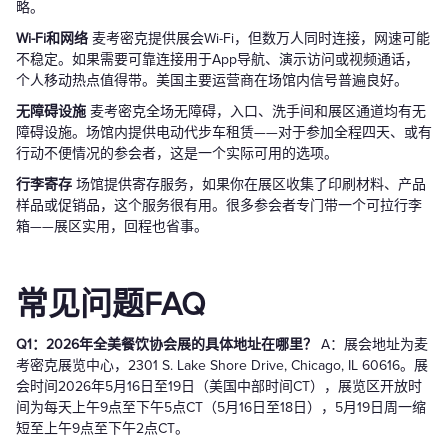
略。
Wi-Fi和网络
麦考密克提供展会Wi-Fi，但数万人同时连接，网速可能
不稳定。如果需要可靠连接用于App导航、演示访问或视频通话，
个人移动热点值得带。美国主要运营商在场馆内信号普遍良好。
无障碍设施
麦考密克全场无障碍，入口、洗手间和展区通道均有无
障碍设施。场馆内提供电动代步车租赁——对于参加全程四天、或有
行动不便情况的参会者，这是一个实际可用的选项。
行李寄存
场馆提供寄存服务，如果你在展区收集了印刷材料、产品
样品或促销品，这个服务很有用。很多参会者专门带一个可拉行李
箱——展区实用，回程也省事。
常见问题FAQ
Q1：2026年全美餐饮协会展的具体地址在哪里？
A：展会地址为麦
考密克展览中心，2301 S. Lake Shore Drive, Chicago, IL 60616。展
会时间2026年5月16日至19日（美国中部时间CT），展览区开放时
间为每天上午9点至下午5点CT（5月16日至18日），5月19日周一缩
短至上午9点至下午2点CT。