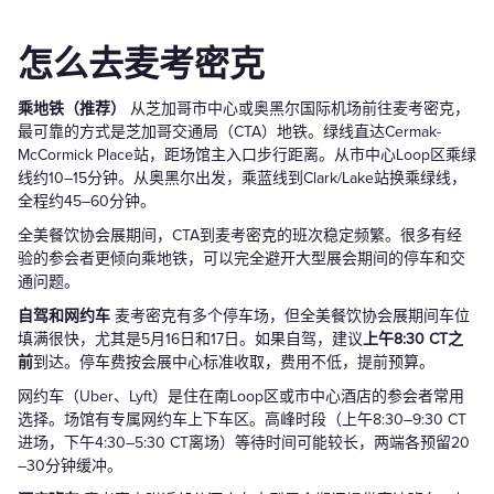
怎么去麦考密克
乘地铁（推荐）
从芝加哥市中心或奥黑尔国际机场前往麦考密克，
最可靠的方式是芝加哥交通局（CTA）地铁。绿线直达Cermak-
McCormick Place站，距场馆主入口步行距离。从市中心Loop区乘绿
线约10–15分钟。从奥黑尔出发，乘蓝线到Clark/Lake站换乘绿线，
全程约45–60分钟。
全美餐饮协会展期间，CTA到麦考密克的班次稳定频繁。很多有经
验的参会者更倾向乘地铁，可以完全避开大型展会期间的停车和交
通问题。
自驾和网约车
麦考密克有多个停车场，但全美餐饮协会展期间车位
填满很快，尤其是5月16日和17日。如果自驾，建议
上午8:30 CT之
前
到达。停车费按会展中心标准收取，费用不低，提前预算。
网约车（Uber、Lyft）是住在南Loop区或市中心酒店的参会者常用
选择。场馆有专属网约车上下车区。高峰时段（上午8:30–9:30 CT
进场，下午4:30–5:30 CT离场）等待时间可能较长，两端各预留20
–30分钟缓冲。