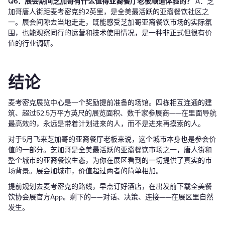
Q6：展会期间芝加哥有什么值得亚裔餐厅老板顺道体验的？
A：芝
加哥唐人街距麦考密克约2英里，是全美最活跃的亚裔餐饮社区之
一。展会间隙去当地走走，既能感受芝加哥亚裔餐饮市场的实际氛
围，也能观察同行的运营和技术使用情况，是一种非正式但很有价
值的行业调研。
结论
麦考密克展览中心是一个奖励提前准备的场馆。四栋相互连通的建
筑、超过52.5万平方英尺的展览面积、数千家参展商——在里面导航
最高效的，永远是带着计划进来的人，而不是进来再摸索的人。
对于5月飞来芝加哥的亚裔餐厅老板来说，这个城市本身也是参会价
值的一部分。芝加哥是全美最活跃的亚裔餐饮市场之一，唐人街和
整个城市的亚裔餐饮生态，为你在展区看到的一切提供了真实的市
场背景。展会加城市，价值超过两者的简单相加。
提前规划去麦考密克的路线，早点订好酒店，在出发前下载全美餐
饮协会展官方App。剩下的——对话、决策、连接——在展区里自然
发生。