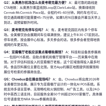
Q2：从奥黑尔机场怎么去麦考密克最方便？
A：最可靠的路线是
CTA地铁：从奥黑尔乘蓝线到Loop区Clark/Lake站，换乘绿线到
Cermak-McCormick Place站，全程约45–60分钟。网约车也可以，
但交通高峰期可能需要45–75分钟。如果5月16日展会开幕当天早上
到达，请预留额外时间。
Q3：麦考密克有停车位吗？
A：有，麦考密克园区内有多个停车
场。全美餐饮协会展期间车位填满很快，建议上午8:30 CT前到达。
停车收费，按会展中心标准。多天参会的话，很多参会者觉得地铁
或网约车更实际。
Q4：亚裔餐厅老板应该重点看哪些展馆？
A：科技和设备类参展商
——包括POS系统、自助点餐机和餐厅管理平台——历来集中在南
馆。对于评估科技投入的亚裔餐厅老板，这个区域值得投入最多时
间。食品饮料展位主要在北馆。官方App的展区地图提供按展馆和
展位号检索的参展商信息。
Q5：Chowbus会在展会现场吗？
A：会。Chowbus将出席2026年
全美餐饮协会展，展示专为亚裔餐厅设计的一体化AI POS系统。系
统支持多语言菜单、无限畅吃和火锅控制、AI广告工具，以及24小
时中英西三语支持，目前服务全美50个州超过9000家餐厅。具体展
位号请查官方NRA Show参展商目录。