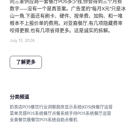
问三家供应商一套餐厅POS多少钱,你会得到三个月费
数字——没有一个是真答案。广告里的"每月X元"只是冰
山一角,下面还有刷卡、硬件、按单费、加购、和一堆
根本不上报价单的费用。对亚裔餐厅,有几项隐藏费率
咬得更狠,也有几项省得更多。这是诚实的拆解。
July 13, 2026
了解更多
分类频道
奶茶店POS
餐饮行业洞察
厨房显示系统(KDS)
快餐厅运营
菜单灵感
POS系统
餐厅点餐系统
手持POS系统
餐厅运营
全美餐饮展
餐饮POS系统
自助点餐机