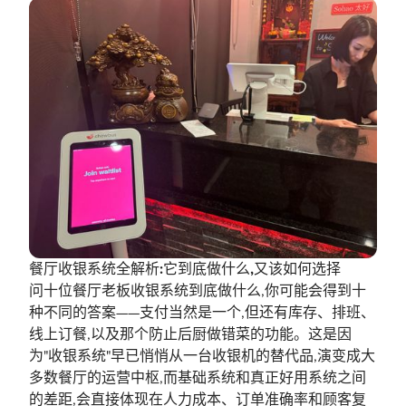
餐厅收银系统全解析:它到底做什么,又该如何选择
问十位餐厅老板收银系统到底做什么,你可能会得到十
种不同的答案——支付当然是一个,但还有库存、排班、
线上订餐,以及那个防止后厨做错菜的功能。这是因
为"收银系统"早已悄悄从一台收银机的替代品,演变成大
多数餐厅的运营中枢,而基础系统和真正好用系统之间
的差距,会直接体现在人力成本、订单准确率和顾客复