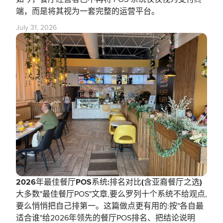
端，而是将其视为一套完整的运营平台。
July 31, 2026
2026年最佳餐厅POS系统:排名对比(含亚裔餐厅之选)
大多数"最佳餐厅POS"文章,要么罗列十个系统不给观点,
要么悄悄把自己排第一。这篇做点更有用的:按"各自最
适合谁"给2026年领先的餐厅POS排名、把结论说明