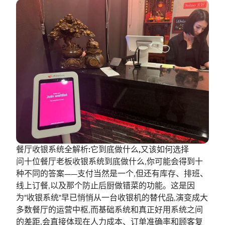
餐厅收银系统全解析:它到底做什么,又该如何选择
问十位餐厅老板收银系统到底做什么,你可能会得到十
种不同的答案——支付当然是一个,但还有库存、排班、
线上订餐,以及那个防止后厨做错菜的功能。这是因
为"收银系统"早已悄悄从一台收银机的替代品,演变成大
多数餐厅的运营中枢,而基础系统和真正好用系统之间
的差距,会直接体现在人力成本、订单准确率和顾客复