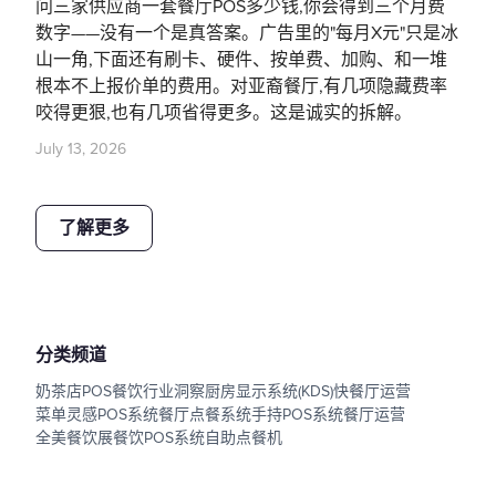
问三家供应商一套餐厅POS多少钱,你会得到三个月费
数字——没有一个是真答案。广告里的"每月X元"只是冰
山一角,下面还有刷卡、硬件、按单费、加购、和一堆
根本不上报价单的费用。对亚裔餐厅,有几项隐藏费率
咬得更狠,也有几项省得更多。这是诚实的拆解。
July 13, 2026
了解更多
分类频道
奶茶店POS
餐饮行业洞察
厨房显示系统(KDS)
快餐厅运营
菜单灵感
POS系统
餐厅点餐系统
手持POS系统
餐厅运营
全美餐饮展
餐饮POS系统
自助点餐机