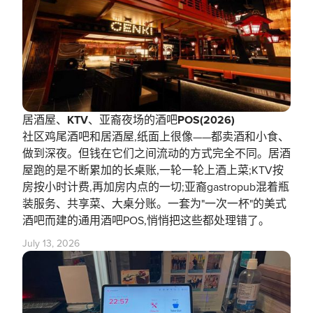
居酒屋、KTV、亚裔夜场的酒吧POS(2026)
社区鸡尾酒吧和居酒屋,纸面上很像——都卖酒和小食、
做到深夜。但钱在它们之间流动的方式完全不同。居酒
屋跑的是不断累加的长桌账,一轮一轮上酒上菜;KTV按
房按小时计费,再加房内点的一切;亚裔gastropub混着瓶
装服务、共享菜、大桌分账。一套为"一次一杯"的美式
酒吧而建的通用酒吧POS,悄悄把这些都处理错了。
July 13, 2026