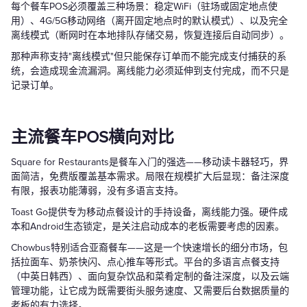
每个餐车POS必须覆盖三种场景：稳定WiFi（驻场或固定地点使
用）、4G/5G移动网络（离开固定地点时的默认模式）、以及完全
离线模式（断网时在本地排队存储交易，恢复连接后自动同步）。
那种声称支持"离线模式"但只能保存订单而不能完成支付捕获的系
统，会造成现金流漏洞。离线能力必须延伸到支付完成，而不只是
记录订单。
主流餐车POS横向对比
Square for Restaurants是餐车入门的强选——移动读卡器轻巧，界
面简洁，免费版覆盖基本需求。局限在规模扩大后显现：备注深度
有限，报表功能薄弱，没有多语言支持。
Toast Go提供专为移动点餐设计的手持设备，离线能力强。硬件成
本和Android生态锁定，是关注启动成本的老板需要考虑的因素。
Chowbus特别适合亚裔餐车——这是一个快速增长的细分市场，包
括拉面车、奶茶快闪、点心推车等形式。平台的多语言点餐支持
（中英日韩西）、面向复杂饮品和菜肴定制的备注深度，以及云端
管理功能，让它成为既需要街头服务速度、又需要后台数据质量的
老板的有力选择。