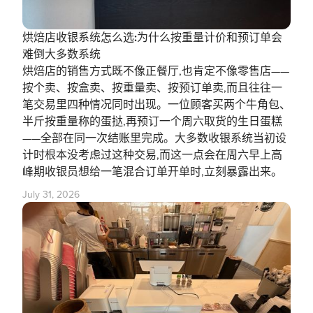
烘焙店收银系统怎么选:为什么按重量计价和预订单会
难倒大多数系统
烘焙店的销售方式既不像正餐厅,也肯定不像零售店——
按个卖、按盒卖、按重量卖、按预订单卖,而且往往一
笔交易里四种情况同时出现。一位顾客买两个牛角包、
半斤按重量称的蛋挞,再预订一个周六取货的生日蛋糕
——全部在同一次结账里完成。大多数收银系统当初设
计时根本没考虑过这种交易,而这一点会在周六早上高
峰期收银员想给一笔混合订单开单时,立刻暴露出来。
July 31, 2026