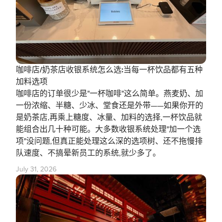
咖啡店/奶茶店收银系统怎么选:当每一杯饮品都有五种
加料选项
咖啡店的订单很少是"一杯咖啡"这么简单。燕麦奶、加
一份浓缩、半糖、少冰、堂食还是外带——如果你开的
是奶茶店,再乘上糖度、冰量、加料的选择,一杯饮品就
能组合出几十种可能。大多数收银系统处理"加一个选
项"没问题,但真正能处理这么深的选项树、还不拖慢排
队速度、不搞晕新员工的系统,就少多了。
July 31, 2026