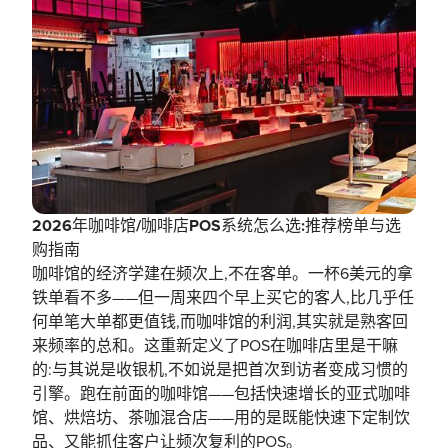
2026年咖啡馆/咖啡店POS系统怎么选:推荐榜单与选
购指南
咖啡馆的经济学建在频次上,不在客单。一杯6美元的拿
铁单看不多——但一周来四个早上买它的客人,比几乎任
何单笔大单都更值钱,而咖啡馆的利润,其实就是熟客回
来频率的总和。这重新定义了POS在咖啡店里是干嘛
的:与其说是收银机,不如说是把首次到访者变成习惯的
引擎。跑在前面的咖啡馆——包括快速增长的亚式咖啡
馆、烘焙坊、茶咖混合店——用的是既能快速下定制饮
品、又能抓住客户让频次复利的POS。