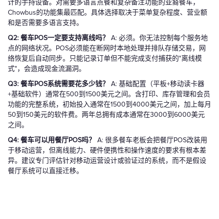
计的手持设备。对需要多语言点餐和复杂备注功能的亚裔餐车，
Chowbus的功能集最匹配。具体选择取决于菜单复杂程度、营业额
和是否需要多语言支持。
Q2: 餐车POS一定要支持离线吗？
A: 必须。你无法控制每个服务地
点的网络状况。POS必须能在断网时本地处理并排队存储交易，网
络恢复后自动同步。只能记录订单但不能完成支付捕获的"离线模
式"，会造成现金流漏洞。
Q3: 餐车POS系统需要花多少钱？
A: 基础配置（平板+移动读卡器
+基础软件）通常在500到1500美元之间。含打印、库存管理和会员
功能的完整系统，初始投入通常在1500到4000美元之间，加上每月
50到150美元的软件费。两年总拥有成本通常在3000到6000美元
之间。
Q4: 餐车可以用餐厅POS吗？
A: 很多餐车老板会把餐厅POS改装用
于移动运营，但离线能力、硬件便携性和操作速度的要求有根本差
异。建议专门评估针对移动运营设计或验证过的系统，而不是假设
餐厅系统可以直接迁移。