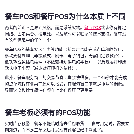
餐车POS和餐厅POS为什么本质上不同
两者的差距不是界面风格，而是系统架构。
餐厅POS
默认你有稳定
网络、固定桌台、接电处，以及随时可以联系的技术支持。餐车没
有这些保障中的任何一个。
餐车POS的基本要求：离线功能（断网时也能完成点单和收款）、
移动支付处理（非接触式、刷卡、电子钱包，无需固定收款台）、
低功耗或免插电硬件（不依赖持续供电的平板）、以及紧凑打印或
默认电子小票（减少对打印机的依赖）。
此外，餐车服务窗口的交易节奏比堂食快得多。一个45秒才能完成
的点单流程在餐桌前还可以接受，在服务窗口前就是排队的祸源。
界面速度和操作简洁在餐车上比在餐厅里更重要。
餐车老板必须有的POS功能
实时库存预警：餐车不能临时跑去后厨取货——食材用完时，需要立
刻知道，而不是三单之后才发现有顾客已经不满意了。