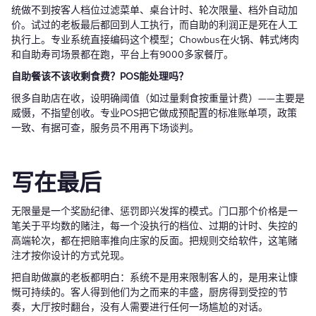
统做不到按客人档位过滤菜单、桌台计时、轮次限量、档外自动加
价。试过的老板最后都回到人工执行，而自助的利润正是死在人工
执行上。专业系统直接编码这个模型；Chowbus在火锅、韩式烤肉
和自助寿司场景都在跑，平台上有9000多家餐厅。
自助餐该不该收剩食费？POS能处理吗？
很多自助店在收，设明确阈值（如过量剩食按重量计费）——主要是
威慑，不指望创收。专业POS把它做成预配置的标准账单项，政策
一致、有据可查，服务员不用再下场谈判。
写在最后
无限量是一个奖励纪律、惩罚即兴发挥的模式。门口那个价格是一
笔关于平均数的赌注，每一个没执行的档位、过期的计时、失控的
高端轮次，都在把赔率推向庄家的反面。把规则交给软件，这笔赌
注才按你设计的方式兑现。
把自助做赢的老板都明白：系统不是用来限制客人的，是用来让慷
慨可持续的。客人得到他们为之而来的丰盛，厨房得到受控的节
奏，大厅按时翻台，没有人需要进行任何一场尴尬的对话。