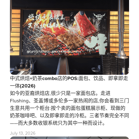
中式烘焙+奶茶combo店的POS:面包、饮品、即拿即走
一体(2026)
如今的亚裔烘焙店,很少只是一家面包店。走进
Flushing、圣盖博或多伦多一家热闹的店,你会看到三门
生意共用一个柜台:按个卖的面包蛋糕展示柜、现做的
奶茶咖啡吧、以及即拿即走的冷柜。三者节奏完全不同
——而大多数收银系统只为其中一种而设计。
July 13, 2026