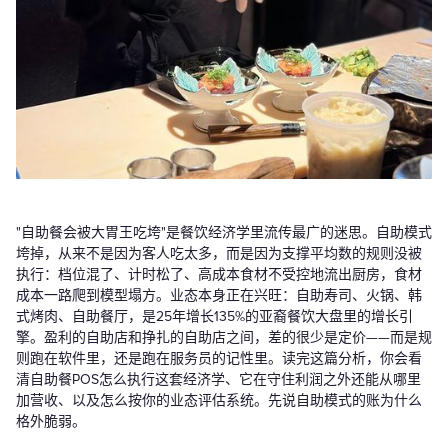
"自助餐会被大胃王吃垮"是餐饮经济学里流传最广的迷思。自助模式
垮掉，从来不是因为客人吃太多，而是因为支撑平均数的规则没被
执行：档位混了、计时松了、高成本食材不受控地流出厨房，食材
成本一路爬到模型塌方。业态本身正在兴旺：自助寿司、火锅、韩
式烤肉、自助餐厅，是25年增长135%的亚裔餐饮大盘里的增长引
擎。盈利的自助店和挣扎的自助店之间，差的很少是定价——而是规
则跑在软件里，还是跑在服务员的记性里。读完这篇分析，你会看
清自助餐POS怎么执行这套经济学、它在守住利润之外还能从哪里
加营收、以及怎么按你的业态评估系统。先说自助模式的账为什么
格外脆弱。