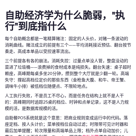
自助经济学为什么脆弱，"执
行"到底指什么
每个自助概念都是一笔精算赌注：固定的人头价，对赌一条波动的
消耗曲线。赌注成立的前提有三个——平均消耗接近预估、翻台按节
奏走、高成本单品以受控速率流出。
三个前提各有各的崩法。消耗失控：过量点单没人管，整盘没动的
菜进了垃圾桶——浪费掉的食材成本是纯损失。翻台失速：桌子超时
赖座，高峰期每桌多坐20分钟，攒到整个大厅就是少翻一轮。高端
失守：撑起高档位定价的那些东西（金枪鱼大腹、和牛、帝王蟹、
调味牛小排）被低档位随便点、不限轮地点。
人工执行失败，不是员工不尽心，而是任务在结构上就不是人干
的：高峰期同时追踪25桌的档位、时钟和点单记录，这不是人力规
模的活，是数据库规模的活。
自助餐POS系统就是这个意思：把商业规则变成运行中的代码。落
座定档、按人头计价；菜单按档位自动过滤；时限带可见计时器和
最后加单提醒；轮次限量和高端单品上限；档外点单自动加价；儿