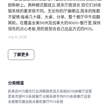
厨新鲜上。两种模式都成立,很多厅跑混合,但它们对收
银系统的要求很不同。无论你的厅偏哪边,周末的账都
不留情:每桌几十碟、大桌、分单、整个餐厅中午前翻
两轮。在覆盖全美50州及加拿大的9000+餐厅里,保持
领先的点心老板,用的是契合自己出品方式的POS。
July 6, 2026
了解更多
分类频道
奶茶店POS
餐饮行业洞察
厨房显示系统(KDS)
快餐厅运营
菜单灵感
POS系统
餐厅点餐系统
手持POS系统
餐厅运营
全美餐饮展
自助点餐机
餐厅POS系统