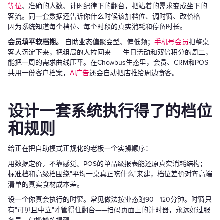
等位
、准确的人数、计时纪律下的翻台，把站着的需求变成坐下的
客流。同一套数据还告诉你什么时候该加档位、调时窗、改价格——
因为系统知道每个档位、每个时段的真实消耗和停留时长。
会员填平软档期。
自助业态偏聚会型、偏低频；
手机号会员
把整桌
客人沉淀下来，把组局的人拉回来——生日活动和双倍积分的周二，
能把一周的需求曲线压平。在Chowbus生态里，会员、CRM和POS
共用一份客户档案，
AI广告
还会自动把店推给周边食客。
设计一套系统执行得了的档位
和规则
给正在把自助模式正规化的老板一个实操顺序：
用数据定价，不靠感觉。POS的单品级报表能还原真实消耗结构；
标准档和高级档围绕"平均一桌真正吃什么"来建，档位差价对齐高端
清单的真实食材成本差。
设一个你真会执行的时窗。常见做法按业态跑90—120分钟。时窗只
有"可见且中立"才管得住翻台——扫码页面上的计时器，永远好过服