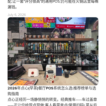
配,让一套"评分很高"的通用POS,仍可能在火锅店里每晚
漏钱。
July 6, 2026
2026年点心(早茶)餐厅POS系统怎么选:推荐榜单与选
购指南
点心正经历一场静悄悄的转变。经典推车——车过盖章
——正让位给现点现做:客人看菜单点(常用扫码),菜从后