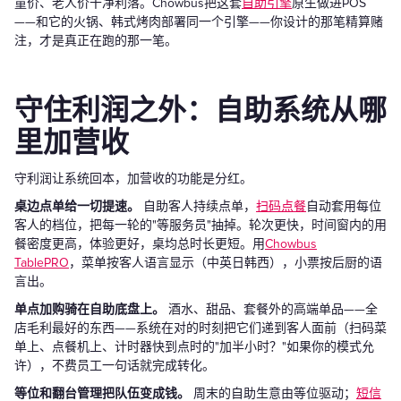
童价、老人价干净利落。Chowbus把这套
自助引擎
原生做进POS
——和它的火锅、韩式烤肉部署同一个引擎——你设计的那笔精算赌
注，才是真正在跑的那一笔。
守住利润之外：自助系统从哪
里加营收
守利润让系统回本，加营收的功能是分红。
桌边点单给一切提速。
自助客人持续点单，
扫码点餐
自动套用每位
客人的档位，把每一轮的"等服务员"抽掉。轮次更快，时间窗内的用
餐密度更高，体验更好，桌均总时长更短。用
Chowbus
TablePRO
，菜单按客人语言显示（中英日韩西），小票按后厨的语
言出。
单点加购骑在自助底盘上。
酒水、甜品、套餐外的高端单品——全
店毛利最好的东西——系统在对的时刻把它们递到客人面前（扫码菜
单上、点餐机上、计时器快到点时的"加半小时？"如果你的模式允
许），不费员工一句话就完成转化。
等位和翻台管理把队伍变成钱。
周末的自助生意由等位驱动；
短信