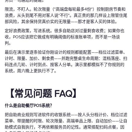
务员一句尴尬的提醒。
限流，不盯人。轮次限量（"高端盘每轮最多4份"）控制厨房节奏和
浪费，从头到尾不用对客人说"不行"。真正贵的那几样设上限管住尾
部风险，其余保持货真价实的无限量——那才是客人买的体验。
定好浪费政策，写进系统。很多自助店对过量剩食收费；如果你也
收，POS应该把它做成有明确阈值的标准账单项，而不是一场谈
判。
最后在演示里逐条验证你刚设计的规则都能配置——档位过滤菜单、
计时、限量、加价、剩食费——并跑完整桌生命周期：混档落座、扫
码连点几轮、计时到点、按客人分单。演示里都模拟不了你规则的
系统，周六晚上更执行不了。
【常见问题 FAQ】
什么是自助餐厅POS系统？
把自助商业规则写进软件的收银系统——按人头分档计价、档位过滤
菜单、带提醒的时限、轮次限量、高端单品上限、自动加价——让自
助模式自我执行，不再依赖服务员的记性。通常搭配扫码点餐，因