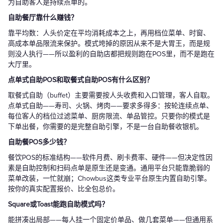
为自助客人是持续点单的。
自助餐厅靠什么赚钱？
靠平均数：人头价定在平均消耗成本之上，再用档位菜单、时窗、
高成本单品限流来保护。模式垮掉的原因从来不是大胃王，而是规
则没人执行——所以盈利的自助店都把规则跑在POS里，而不是跑在
大厅里。
点单式自助POS和取餐式自助POS有什么区别？
取餐式自助（buffet）主要需要按人头收费和入口管理，客人自取。
点单式自助——寿司、火锅、烤肉——要求多得多：按轮连续点单、
每位客人的档位过滤菜单、厨房限流、单品管控。只要你的模式是
下单出餐，你需要的是完整自助引擎，不是一台自助餐收银机。
自助餐POS多少钱？
餐饮POS的标准结构——软件月费、刷卡费率、硬件——但决定性因
素是自助控制和扫码点单是原生还是变通。通用平台只能靠脆弱的
菜单改装，一忙就崩；Chowbus这类专业平台原生内置自助引擎。
按你的真实配置报价、比全包总价。
Square或Toast能跑自助模式吗？
能拼凑出局部——每人挂一个固定价单品、做几套菜单——但通用系