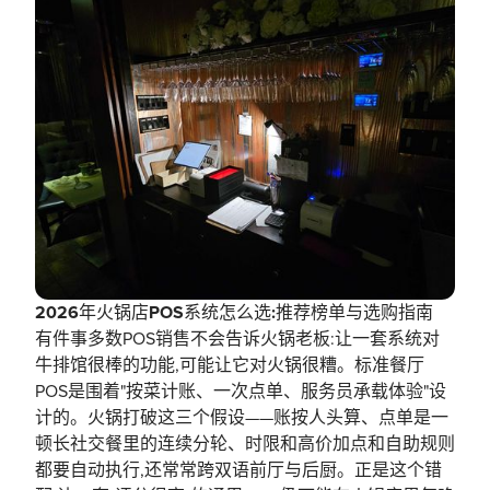
2026年火锅店POS系统怎么选:推荐榜单与选购指南
有件事多数POS销售不会告诉火锅老板:让一套系统对
牛排馆很棒的功能,可能让它对火锅很糟。标准餐厅
POS是围着"按菜计账、一次点单、服务员承载体验"设
计的。火锅打破这三个假设——账按人头算、点单是一
顿长社交餐里的连续分轮、时限和高价加点和自助规则
都要自动执行,还常常跨双语前厅与后厨。正是这个错