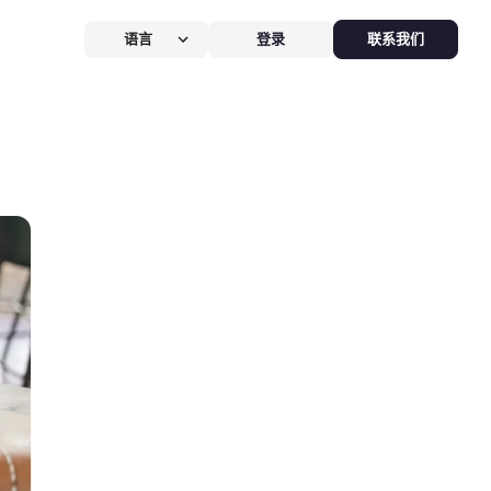
语言
登录
联系我们
营提效方案
厅
POS系统
 POS
硬件全免，价值
$826
客换机零成本，AI POS+接单设备
免，管好全店、无合约。
能硬件方案
助点餐机
Kiosk
助点餐Kiosk，
限时5折
客自助下单支付，人工最高省
0%，新客立享5折。