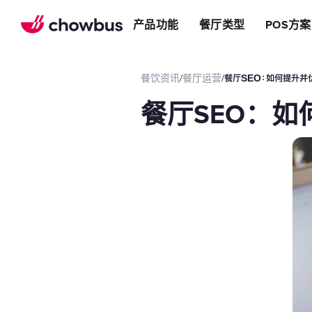
推荐餐厅
店
提升效率
产品功能
餐厅类型
POS方案
长期推荐，轻松赚钱
店&面包店
增加收入
朋友圈
减少成本
运营提效方案
餐饮资讯
/
餐厅运营
/
餐厅SEO：如何提升并
切换到Chowbus
POS系统
餐厅SEO：
等位系统
预约
Chowbus G
评价管理
多店管理
线上引流方案
在线点餐
餐厅网站
品牌App