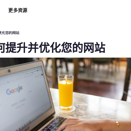
更多资源
智能硬件方案
AI 营销助手
最新
运
优化您的网站
自助点餐机
AI 广告投放
餐
如何提升并优化您的网站
AI
手持POS
AI 社媒营销
新
平板点餐
AI 创意素材
全
o商家App
扫码点餐
AI 评价洞察
智
取餐叫号屏
三方整合方案
自
厨房显示系统
外卖平台整合
自
顾
增加客流方案
解锁更多资金
3
会员系统
资金周转
短信营销
促销引擎