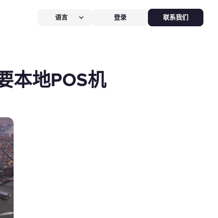
语言
登录
联系我们
营提效方案
厅
POS系统
本地POS机
 POS
硬件全免，价值
$826
客换机零成本，AI POS+接单设备
免，管好全店、无合约。
能硬件方案
助点餐机
Kiosk
助点餐Kiosk，
限时5折
客自助下单支付，人工最高省
0%，新客立享5折。