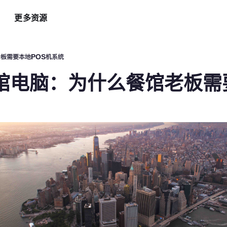
更多资源
智能硬件方案
AI 营销助手
最新
运
板需要本地POS机系统
自助点餐机
AI 广告投放
餐
馆电脑：为什么餐馆老板需要
AI
手持POS
AI 社媒营销
新
平板点餐
AI 创意素材
全
o商家App
扫码点餐
AI 评价洞察
智
取餐叫号屏
三方整合方案
自
厨房显示系统
外卖平台整合
自
顾
增加客流方案
解锁更多资金
3
会员系统
资金周转
短信营销
促销引擎