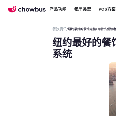
推荐餐厅
店
提升效率
产品功能
餐厅类型
POS方案
长期推荐，轻松赚钱
店&面包店
增加收入
朋友圈
减少成本
运营提效方案
餐饮资讯
/
纽约最好的餐馆电脑：为什么餐馆老
切换到Chowbus
POS系统
纽约最好的餐
等位系统
预约
系统
Chowbus G
评价管理
多店管理
线上引流方案
在线点餐
餐厅网站
品牌App